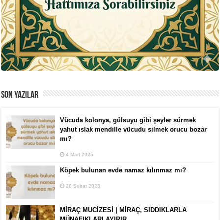
SON YAZILAR
Vücuda kolonya, gülsuyu gibi şeyler sürmek
yahut ıslak mendille vücudu silmek orucu bozar
mı?
4 Mart 2025
Köpek bulunan evde namaz kılınmaz mı?
20 Şubat 2023
MİRAÇ MUCİZESİ | MİRAÇ, SIDDIKLARLA
MÜNAFIKLARI AYIRIR