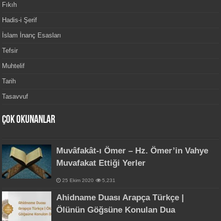
Fıkıh
Hadis-i Şerif
İslam İnanç Esasları
Tefsir
Muhtelif
Tarih
Tasavvuf
Çok Okunanlar
Muvâfakât-ı Ömer – Hz. Ömer’in Vahye
Muvafakat Ettiği Yerler
25 Ekim 2020
5,231
Ahidname Duası Arapça Türkçe |
Ölünün Göğsüne Konulan Dua