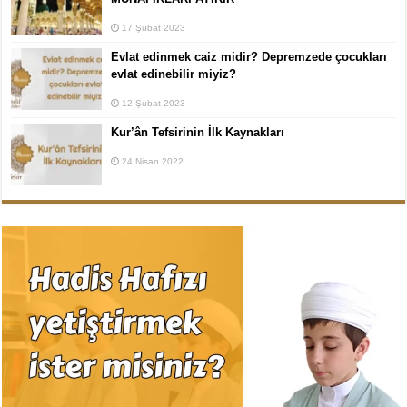
17 Şubat 2023
Evlat edinmek caiz midir? Depremzede çocukları
evlat edinebilir miyiz?
12 Şubat 2023
Kur’ân Tefsirinin İlk Kaynakları
24 Nisan 2022