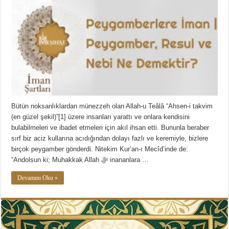
Bütün noksanlıklardan münezzeh olan Allah-u Teâlâ “Ahsen-i takvim
(en güzel şekil)”[1] üzere insanları yarattı ve onlara kendisini
bulabilmeleri ve ibadet etmeleri için akıl ihsan etti. Bununla beraber
sırf biz aciz kullarına acıdığından dolayı fazlı ve keremiyle, bizlere
birçok peygamber gönderdi. Nitekim Kur’an-ı Mecîd’inde de:
“Andolsun ki; Muhakkak Allah ﷻ inananlara …
Devamını Oku »