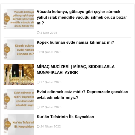
Vücuda kolonya, gülsuyu gibi şeyler sürmek
yahut ıslak mendille vücudu silmek orucu bozar
mı?
4 Mart 2025
Köpek bulunan evde namaz kılınmaz mı?
20 Şubat 2023
MİRAÇ MUCİZESİ | MİRAÇ, SIDDIKLARLA
MÜNAFIKLARI AYIRIR
17 Şubat 2023
Evlat edinmek caiz midir? Depremzede çocukları
evlat edinebilir miyiz?
12 Şubat 2023
Kur’ân Tefsirinin İlk Kaynakları
24 Nisan 2022