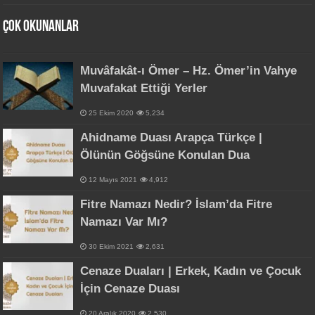
Çok Okunanlar
Muvâfakât-ı Ömer – Hz. Ömer’in Vahye
Muvafakat Ettiği Yerler
25 Ekim 2020
5,234
Ahidname Duası Arapça Türkçe |
Ölünün Göğsüne Konulan Dua
12 Mayıs 2021
4,912
Fitre Namazı Nedir? İslam’da Fitre
Namazı Var Mı?
30 Ekim 2021
2,631
Cenaze Duaları | Erkek, Kadın ve Çocuk
İçin Cenaze Duası
20 Aralık 2020
2,530