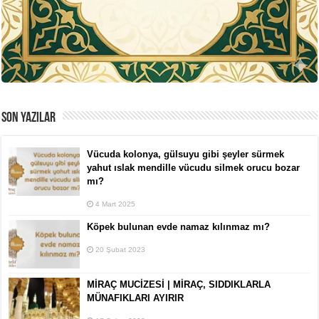
SON YAZILAR
Vücuda kolonya, gülsuyu gibi şeyler sürmek
yahut ıslak mendille vücudu silmek orucu bozar
mı?
4 Mart 2025
Köpek bulunan evde namaz kılınmaz mı?
20 Şubat 2023
MİRAÇ MUCİZESİ | MİRAÇ, SIDDIKLARLA
MÜNAFIKLARI AYIRIR