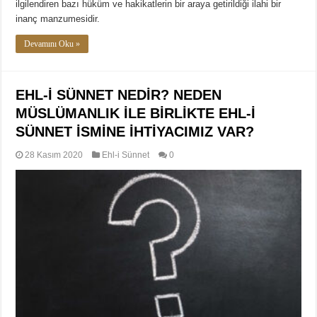
ilgilendiren bazı hüküm ve hakikatlerin bir araya getirildiği ilahi bir
inanç manzumesidir.
Devamını Oku »
EHL-İ SÜNNET NEDİR? NEDEN
MÜSLÜMANLIK İLE BİRLİKTE EHL-İ
SÜNNET İSMİNE İHTİYACIMIZ VAR?
28 Kasım 2020
Ehl-i Sünnet
0