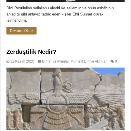
Dîni Resûlullah sallallahu aleyhi ve sellem’in ve onun ashâbının
anladığı gibi anlayıp tatbik eden kişiler Ehli Sünnet olarak
isimlendirilir.
Devamını Oku »
Zerdüştîlik Nedir?
12 Kasım 2020
Dinler ve Akımlar
,
Muhtelif Din ve Akımlar
0