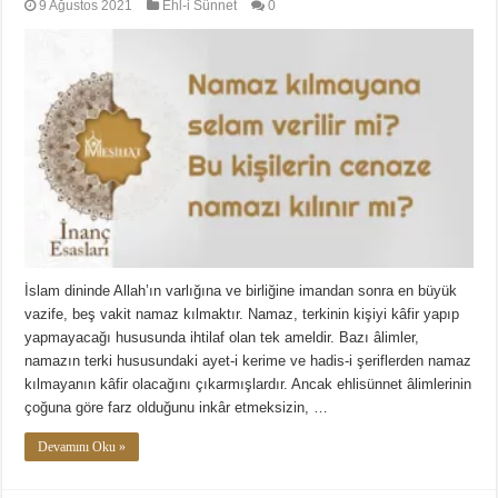
9 Ağustos 2021
Ehl-i Sünnet
0
İslam dininde Allah’ın varlığına ve birliğine imandan sonra en büyük
vazife, beş vakit namaz kılmaktır. Namaz, terkinin kişiyi kâfir yapıp
yapmayacağı hususunda ihtilaf olan tek ameldir. Bazı âlimler,
namazın terki hususundaki ayet-i kerime ve hadis-i şeriflerden namaz
kılmayanın kâfir olacağını çıkarmışlardır. Ancak ehlisünnet âlimlerinin
çoğuna göre farz olduğunu inkâr etmeksizin, …
Devamını Oku »