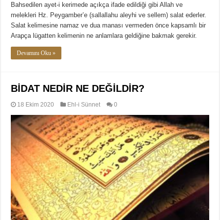
Bahsedilen ayet-i kerimede açıkça ifade edildiği gibi Allah ve
melekleri Hz. Peygamber’e (sallallahu aleyhi ve sellem) salat ederler.
Salat kelimesine namaz ve dua manası vermeden önce kapsamlı bir
Arapça lügatten kelimenin ne anlamlara geldiğine bakmak gerekir.
Devamını Oku »
BİDAT NEDİR NE DEĞİLDİR?
18 Ekim 2020
Ehl-i Sünnet
0