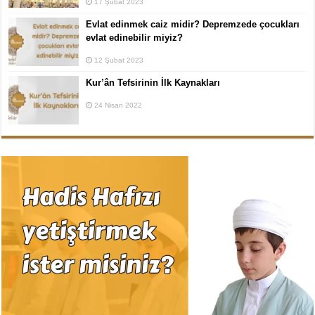
17 Şubat 2023
Evlat edinmek caiz midir? Depremzede çocukları
evlat edinebilir miyiz?
12 Şubat 2023
Kur’ân Tefsirinin İlk Kaynakları
24 Nisan 2022