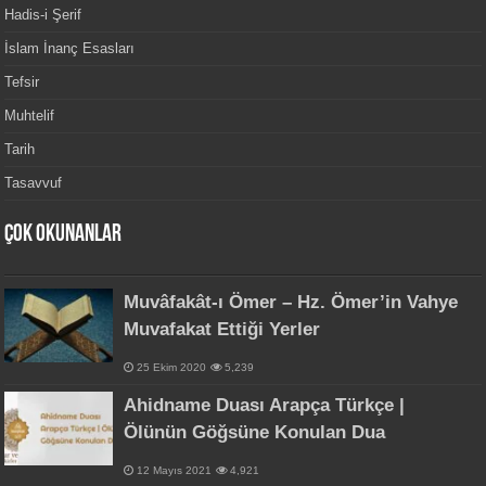
Hadis-i Şerif
İslam İnanç Esasları
Tefsir
Muhtelif
Tarih
Tasavvuf
Çok Okunanlar
Muvâfakât-ı Ömer – Hz. Ömer’in Vahye
Muvafakat Ettiği Yerler
25 Ekim 2020
5,239
Ahidname Duası Arapça Türkçe |
Ölünün Göğsüne Konulan Dua
12 Mayıs 2021
4,921