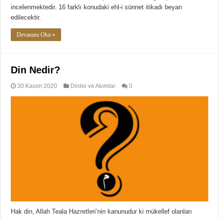
incelenmektedir. 16 farklı konudaki ehl-i sünnet itikadı beyan
edilecektir.
Devamını Oku »
Din Nedir?
30 Kasım 2020
Dinler ve Akımlar
0
Hak din, Allah Teala Hazretleri’nin kanunudur ki mükellef olanları