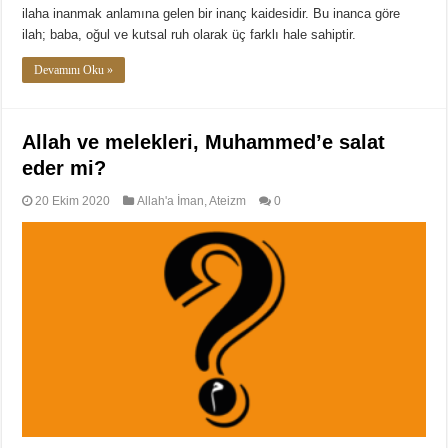
ilaha inanmak anlamına gelen bir inanç kaidesidir. Bu inanca göre
ilah; baba, oğul ve kutsal ruh olarak üç farklı hale sahiptir.
Devamını Oku »
Allah ve melekleri, Muhammed’e salat
eder mi?
20 Ekim 2020
Allah'a İman
,
Ateizm
0