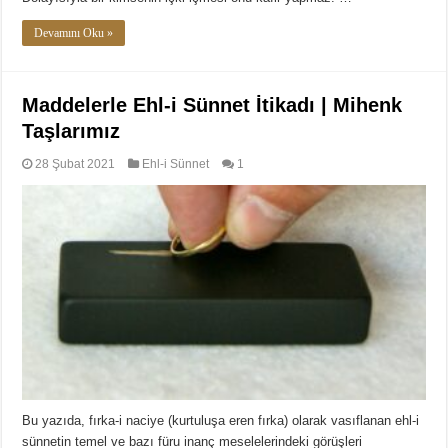
Devamını Oku »
Maddelerle Ehl-i Sünnet İtikadı | Mihenk
Taşlarımız
28 Şubat 2021
Ehl-i Sünnet
1
Bu yazıda, fırka-i naciye (kurtuluşa eren fırka) olarak vasıflanan ehl-i
sünnetin temel ve bazı füru inanç meselelerindeki görüşleri