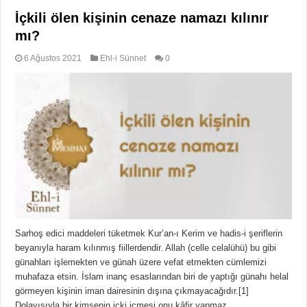
İçkili ölen kişinin cenaze namazı kılınır
mı?
6 Ağustos 2021
Ehl-i Sünnet
0
Sarhoş edici maddeleri tüketmek Kur’an-ı Kerim ve hadis-i şeriflerin
beyanıyla haram kılınmış fiillerdendir. Allah (celle celalühü) bu gibi
günahları işlemekten ve günah üzere vefat etmekten cümlemizi
muhafaza etsin. İslam inanç esaslarından biri de yaptığı günahı helal
görmeyen kişinin iman dairesinin dışına çıkmayacağıdır.[1]
Dolayısıyla bir kimsenin içki içmesi onu kâfir yapmaz. …