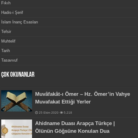
Fıkıh
Hadis-i Şerif
İslam İnanç Esasları
Tefsir
Muhtelif
Tarih
Tasavvuf
Çok Okunanlar
Muvâfakât-ı Ömer – Hz. Ömer’in Vahye
Muvafakat Ettiği Yerler
25 Ekim 2020
5,218
Ahidname Duası Arapça Türkçe |
Ölünün Göğsüne Konulan Dua