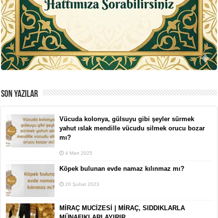
SON YAZILAR
Vücuda kolonya, gülsuyu gibi şeyler sürmek
yahut ıslak mendille vücudu silmek orucu bozar
mı?
4 Mart 2025
Köpek bulunan evde namaz kılınmaz mı?
20 Şubat 2023
MİRAÇ MUCİZESİ | MİRAÇ, SIDDIKLARLA
MÜNAFIKLARI AYIRIR