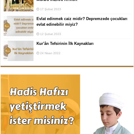
17 Şubat 2023
Evlat edinmek caiz midir? Depremzede çocukları
evlat edinebilir miyiz?
12 Şubat 2023
Kur’ân Tefsirinin İlk Kaynakları
24 Nisan 2022