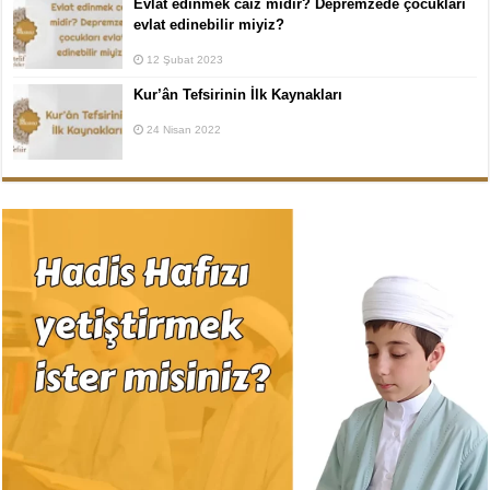
Evlat edinmek caiz midir? Depremzede çocukları
evlat edinebilir miyiz?
12 Şubat 2023
Kur’ân Tefsirinin İlk Kaynakları
24 Nisan 2022