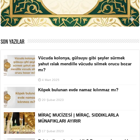
SON YAZILAR
Vücuda kolonya, gülsuyu gibi şeyler sürmek
yahut ıslak mendille vücudu silmek orucu bozar
mı?
4 Mart 2025
Köpek bulunan evde namaz kılınmaz mı?
20 Şubat 2023
MİRAÇ MUCİZESİ | MİRAÇ, SIDDIKLARLA
MÜNAFIKLARI AYIRIR
17 Şubat 2023