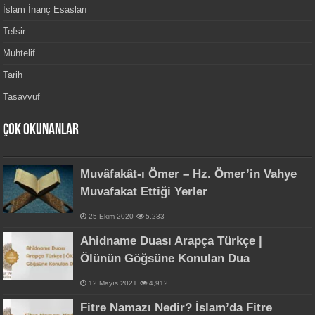
İslam İnanç Esasları
Tefsir
Muhtelif
Tarih
Tasavvuf
Çok Okunanlar
Muvâfakât-ı Ömer – Hz. Ömer’in Vahye
Muvafakat Ettiği Yerler
25 Ekim 2020
5,233
Ahidname Duası Arapça Türkçe |
Ölünün Göğsüne Konulan Dua
12 Mayıs 2021
4,912
Fitre Namazı Nedir? İslam’da Fitre