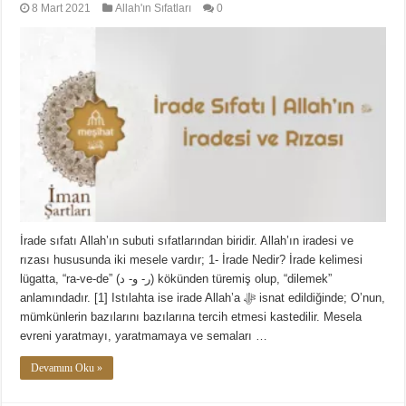
8 Mart 2021
Allah'ın Sıfatları
0
İrade sıfatı Allah’ın subuti sıfatlarından biridir. Allah’ın iradesi ve
rızası hususunda iki mesele vardır; 1- İrade Nedir? İrade kelimesi
lügatta, “ra-ve-de” (ر- و- د) kökünden türemiş olup, “dilemek”
anlamındadır. [1] Istılahta ise irade Allah’a ﷻ isnat edildiğinde; O’nun,
mümkünlerin bazılarını bazılarına tercih etmesi kastedilir. Mesela
evreni yaratmayı, yaratmamaya ve semaları …
Devamını Oku »