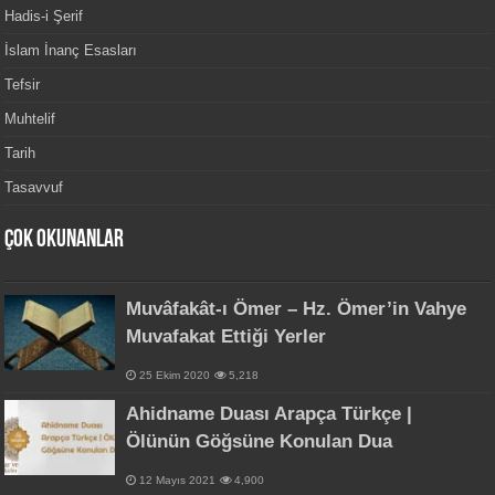
Hadis-i Şerif
İslam İnanç Esasları
Tefsir
Muhtelif
Tarih
Tasavvuf
Çok Okunanlar
Muvâfakât-ı Ömer – Hz. Ömer’in Vahye
Muvafakat Ettiği Yerler
25 Ekim 2020
5,218
Ahidname Duası Arapça Türkçe |
Ölünün Göğsüne Konulan Dua
12 Mayıs 2021
4,900