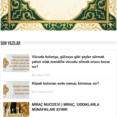
SON YAZILAR
Vücuda kolonya, gülsuyu gibi şeyler sürmek
yahut ıslak mendille vücudu silmek orucu bozar
mı?
4 Mart 2025
Köpek bulunan evde namaz kılınmaz mı?
20 Şubat 2023
MİRAÇ MUCİZESİ | MİRAÇ, SIDDIKLARLA
MÜNAFIKLARI AYIRIR