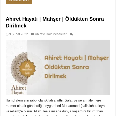
Devamını Oku »
Ahiret Hayatı | Mahşer | Öldükten Sonra
Dirilmek
9 Şubat 2022
Ahirete Dair Meseleler
0
Hamd alemlerin rabbi olan Allah’a aittir. Salat ve selam âlemlere
rahmet olarak gönderdiği peygamberi Muhammed (sallallahu aleyhi
vesellem)’e olsun. Allah Teâlâ insana dünya yaşamını bir imtihan