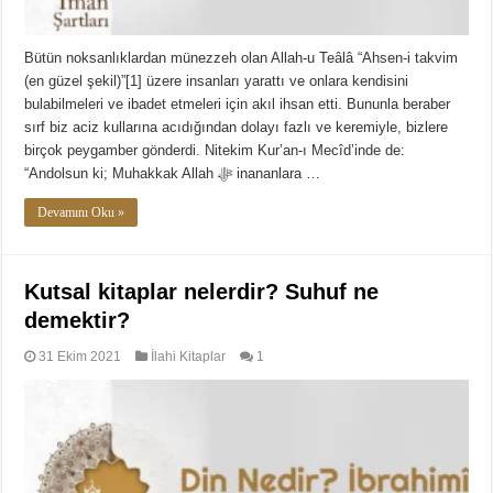
Bütün noksanlıklardan münezzeh olan Allah-u Teâlâ “Ahsen-i takvim
(en güzel şekil)”[1] üzere insanları yarattı ve onlara kendisini
bulabilmeleri ve ibadet etmeleri için akıl ihsan etti. Bununla beraber
sırf biz aciz kullarına acıdığından dolayı fazlı ve keremiyle, bizlere
birçok peygamber gönderdi. Nitekim Kur’an-ı Mecîd’inde de:
“Andolsun ki; Muhakkak Allah ﷻ inananlara …
Devamını Oku »
Kutsal kitaplar nelerdir? Suhuf ne
demektir?
31 Ekim 2021
İlahi Kitaplar
1