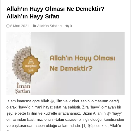
Allah’ın Hayy Olması Ne Demektir?
Allah’ın Hayy Sıfatı
8 Mart 2021
Allah'ın Sıfatları
0
İslam inancına göre Allah ﷻ, ilim ve kudret sahibi olmasının gereği
olarak “hayy”dır. Yani hayat sıfatına sahiptir. Zira “hayy” olmayan bir
şey, elbette ki ilim ve kudretle sıfatlanamaz. Bizim Allah’ın ﷻ “hayy”
olmasından kastımız, onun –tabiri caizse- bilinçli olduğu, kendisinden
ve başkasından haberi olduğu anlamındadır. [1] Şüphesiz ki, Allah’ın