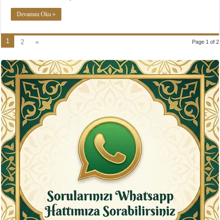
Devamını Oku »
1
2
»
Page 1 of 2