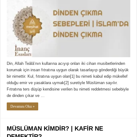
Din, Allah Teâlâ’nın kullarına acıyıp onları iki cihan musibetlerinden
korumak için insan fıtratına uygun olarak tasarlayıp gönderdiği büyük
bir nimettir. Kul, fıtratına uygun olan[1] bu nimeti kabul edip mükellef
olduğu emir ve yasaklara uymak[2] suretiyle Müslüman sayılır.
Fıtratına ters düşüp kendisine verilen bu nimeti reddetmesi sebebiyle
de dinden çıkar ve …
Devamını Oku »
MÜSLÜMAN KİMDİR? | KAFİR NE
DEMEKTİR?