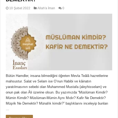
10 Şubat 2022
Allah'a İman
0
Bütün Hamdler, insana bilmediğini öğreten Mevla Teâlâ hazretlerine
mahsustur. Salat ve Selam ise O’nun Habibi ve kâinatın
yaratılmasının sebebi olan Muhammed Mustafa (aleyhisselam) ve
onun pak olan Âli üzerine olsun. Bu yazımızda “Müslüman Kimdir?
Mümin Kimdir? Müslüman-Mümin Aynı Mıdır? Kafir Ne Demektir?
Müşrik Ne Demektir? Münafık kimdir?” başlıklarını inceleyip bunları
…