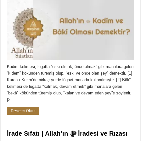
Kadim kelimesi, lügatta “eski olmak, önce olmak” gibi manalara gelen
“kıdem” kökünden türemiş olup, “eski ve önce olan şey” demektir. [1]
Kuran-ı Kerim’de birkaç yerde lügavî manada kullanılmıştır. [2] Bâkî
kelimesi de lügatta “kalmak, devam etmek” gibi manalara gelen
“bekâ” kökünden türemiş olup, “kalan ve devam eden şey”e söylenir.
[3] …
Devamını Oku »
İrade Sıfatı | Allah’ın ﷻ İradesi ve Rızası