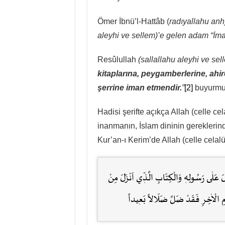
Ömer İbnü’l-Hattâb (
radıyallahu anh
aleyhi ve sellem)’e gelen adam “İma
Resûlullah
(sallallahu aleyhi ve se
kitaplarına, peygamberlerine, ahi
şerrine iman etmendir.
”
[2]
buyurmuş
Hadisi şerifte açıkça Allah (celle cel
inanmanın, İslam dininin gereklerind
Kur’an-ı Kerim’de Allah (celle celal
زَّلَ عَلٰى رَسُولِهٖ وَالْكِتَابِ الَّـذٖٓي اَنْزَلَ مِنْ
ْيَوْمِ الْاٰخِرِ فَقَدْ ضَلَّ ضَلَالاً بَعٖيداً