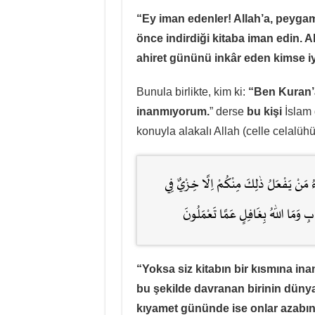
“Ey iman edenler! Allah’a, peyga
önce indirdiği kitaba iman edin. Al
ahiret gününü inkâr eden kimse iyi
Bunula birlikte, kim ki:
“Ben Kuran’
inanmıyorum.
” derse
bu kişi
İslam 
konuyla alakalı Allah (celle celalüh
 مَنْ يَفْعَلُ ذٰلِكَ مِنْكُمْ اِلَّا خِزْيٌ فِي
َابِ وَمَا اللّٰهُ بِغَافِلٍ عَمَّا تَعْمَلُونَ
“Yoksa siz kitabın bir kısmına ina
bu şekilde davranan birinin dünya
kıyamet gününde ise onlar azabın en