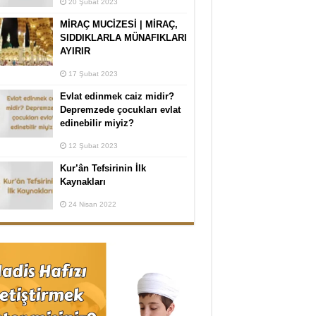
20 Şubat 2023
MİRAÇ MUCİZESİ | MİRAÇ,
SIDDIKLARLA MÜNAFIKLARI
AYIRIR
17 Şubat 2023
Evlat edinmek caiz midir?
Depremzede çocukları evlat
edinebilir miyiz?
12 Şubat 2023
Kur’ân Tefsirinin İlk
Kaynakları
24 Nisan 2022