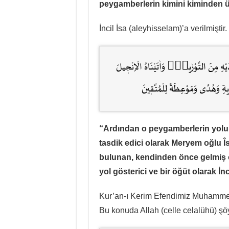
peygamberlerin kimini kiminden üs
İncil İsa (aleyhisselam)’a verilmiştir
َدَيْهِ مِنَ التَّوْرٰيةِࣕ وَاٰتَيْنَاهُ الْاِنْجٖيلَ
رٰيةِ وَهُدًى وَمَوْعِظَةً لِلْمُتَّقٖينَ
“
Ardından o peygamberlerin yolu 
tasdik edici olarak Meryem oğlu Î
bulunan, kendinden önce gelmiş ola
yol gösterici ve bir öğüt olarak İnci
Kur’an-ı Kerim Efendimiz Muhamm
Bu konuda Allah (celle celalühü) şö