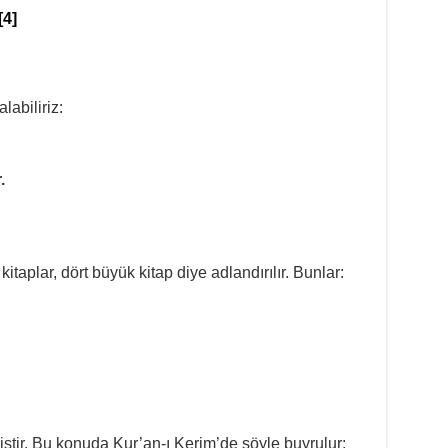
[4]
alabiliriz:
.
kitaplar, dört büyük kitap diye adlandırılır. Bunlar:
ştir. Bu konuda Kur’an-ı Kerim’de şöyle buyrulur: