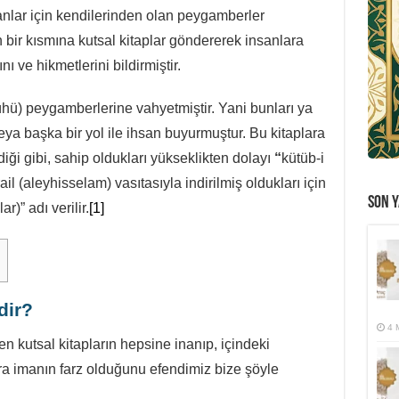
sanlar için kendilerinden olan peygamberler
bir kısmına kutsal kitaplar göndererek insanlara
nı ve hikmetlerini bildirmiştir.
lühü) peygamberlerine vahyetmiştir. Yani bunları ya
eya başka bir yol ile ihsan buyurmuştur. Bu kitaplara
ildiği gibi, sahip oldukları yükseklikten dolayı
“
kütüb-i
l (aleyhisselam) vasıtasıyla indirilmiş oldukları için
SON Y
r)” adı verilir.
[1]
dir?
4 
n kutsal kitapların hepsine inanıp, içindeki
ara imanın farz olduğunu efendimiz bize şöyle