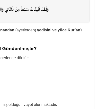
وَلَقَدْ اٰتَيْنَاكَ سَبْعاً مِنَ الْمَثَانٖي وَا
kunandan
(ayetlerden)
yedisini ve yüce Kur’an’ı
 Gönderilmiştir?
erler de dörttür:
lmiş olduğu rivayet olunmaktadır.