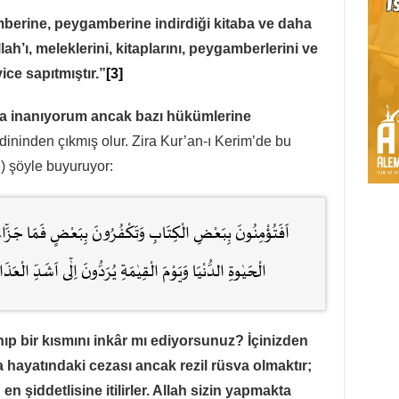
mberine, peygamberine indirdiği kitaba ve daha
lah’ı, meleklerini, kitaplarını, peygamberlerini ve
ce sapıtmıştır.”
[3]
a inanıyorum ancak bazı hükümlerine
dininden çıkmış olur. Zira Kur’an-ı Kerim’de bu
ü) şöyle buyuruyor:
اَفَتُؤْمِنُونَ بِبَعْضِ الْكِتَابِ وَتَكْفُرُونَ بِبَعْضٍ فَمَا جَزَٓاءُ
الْحَيٰوةِ الدُّنْيَا وَيَوْمَ الْقِيٰمَةِ يُرَدُّونَ اِلٰٓى اَشَدِّ الْعَذ
nıp bir kısmını inkâr mı ediyorsunuz? İçinizden
 hayatındaki cezası ancak rezil rüsva olmaktır;
 şiddetlisine itilirler. Allah sizin yapmakta