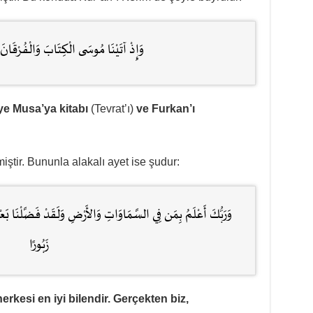
وَإِذْ آتَيْنَا مُوسَى الْكِتَابَ وَالْفُرْقَانَ ل
iye Musa’ya kitabı
(Tevrat’ı)
ve Furkan’ı
ştir. Bununla alakalı ayet ise şudur:
وَرَبُّكَ أَعْلَمُ بِمَن فِي السَّمَاوَاتِ وَالأَرْضِ وَلَقَدْ فَضَّلْنَا بَع
زَبُورًا
rkesi en iyi bilendir. Gerçekten biz,