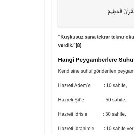
لْقُرْاٰنَ الْعَظٖيمَ
“Kuşkusuz sana tekrar tekrar o
verdik.”
[8]
Hangi Peygamberlere Suhuf
Kendisine suhuf gönderilen peygamb
Hazreti Adem’e : 10 sahife,
Hazreti Şit’e : 50 sahife,
Hazreti İdris’e : 30 sahife,
Hazreti İbrahim’e : 10 sahife veri