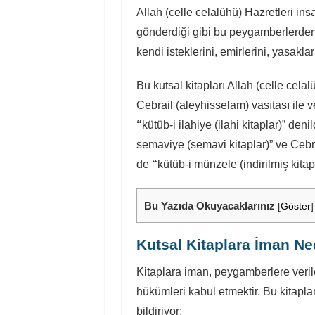
Allah (celle celalühü) Hazretleri in
gönderdiği gibi bu peygamberlerden 
kendi isteklerini, emirlerini, yasakları
Bu kutsal kitapları Allah (celle cela
Cebrail (aleyhisselam) vasıtası ile v
“
kütüb-i ilahiye (ilahi kitaplar)” den
semaviye (semavi kitaplar)” ve Cebrai
de
“
kütüb-i münzele (indirilmiş kitapla
Bu Yazıda Okuyacaklarınız
[
Göster
]
Kutsal Kitaplara İman Ne
Kitaplara iman, peygamberlere verile
hükümleri kabul etmektir. Bu kitapl
bildiriyor: