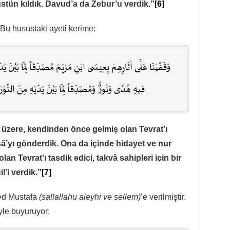
tün kıldık. Davud’a da Zebur’u verdik.”
[6]
. Bu husustaki ayeti kerime:
وَقَفَّيْنَا عَلٰٓى اٰثَارِهِمْ بِعٖيسَى ابْنِ مَرْيَمَ مُصَدِّقاً لِمَا بَيْنَ ي
فٖيهِ هُدًى وَنُورٌۙ وَمُصَدِّقاً لِمَا بَيْنَ يَدَيْهِ مِنَ التَّوْ
üzere, kendinden önce gelmiş olan Tevrat’ı
sâ’yı gönderdik. Ona da içinde hidayet ve nur
n Tevrat’ı tasdik edici, takvâ sahipleri için bir
l’i verdik.”
[7]
ed Mustafa
(sallallahu aleyhi ve sellem)
’e verilmiştir.
yle buyuruyor: