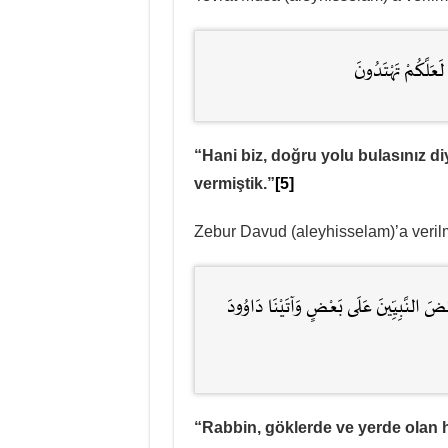
َعَلَّكُمْ تَهْتَدُونَ
“Hani biz, doğru yolu bulasınız d
vermiştik.”
[5]
Zebur Davud (aleyhisselam)’a verilmi
ْضَ النَّبِيِّينَ عَلَى بَعْضٍ وَآتَيْنَا دَاوُودَ
“Rabbin, göklerde ve yerde olan he