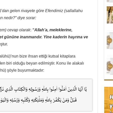
)’
dan gelen rivayete göre Efendimiz (sallallahu
n nedir?” diye sorar:
llem) cevap olarak
:
“Allah’a, meleklerine,
ret gününe inanmandır. Yine kaderin hayrına ve
tur.
alühü)’nun bize ihsan ettiği kutsal kitaplara
en biri olduğu beyan edilmiştir. Konu ile alakalı
ühü) şöyle buyurmaktadır:
يَٓا اَيُّهَا الَّذٖينَ اٰمَنُٓوا اٰمِنُوا بِاللّٰهِ وَرَسُولِهٖ وَالْكِتَابِ الَّذٖي نَ
قَبْلُؕ وَمَنْ يَكْفُرْ بِاللّٰهِ وَمَلٰٓئِكَتِهٖ وَكُتُبِهٖ وَرُسُلِهٖ وَال