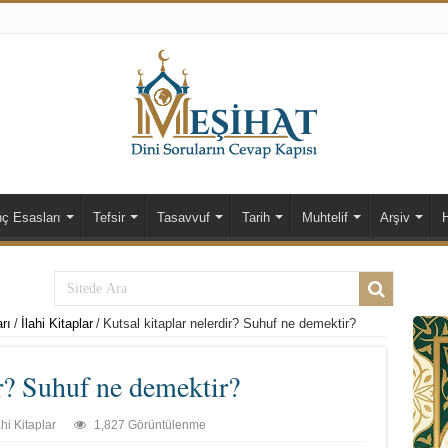
nç Esasları
Tefsir
Tasavvuf
Tarih
Muhtelif
Arşiv
rı
/
İlahi Kitaplar
/
Kutsal kitaplar nelerdir? Suhuf ne demektir?
ir? Suhuf ne demektir?
ahi Kitaplar
1,827 Görüntülenme