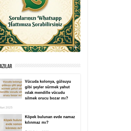
AZILAR
Vücuda kolonya, gülsuyu
gibi şeyler sürmek yahut
ıslak mendille vücudu
silmek orucu bozar mı?
Mart 2025
Köpek bulunan evde namaz
kılınmaz mı?