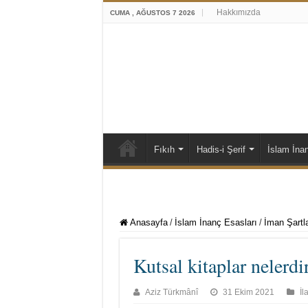
Hakkımızda
CUMA , AĞUSTOS 7 2026
Fıkıh
Hadis-i Şerif
İslam İna
Anasayfa
/
İslam İnanç Esasları
/
İman Şartla
Kutsal kitaplar nelerd
Aziz Türkmânî
31 Ekim 2021
İl