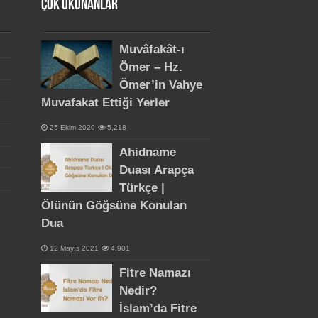
Çok Okunanlar
Muvâfakât-ı
Ömer – Hz.
Ömer’in Vahye
Muvafakat Ettiği Yerler
25 Ekim 2020
5,218
Ahidname
Duası Arapça
Türkçe |
Ölünün Göğsüne Konulan
Dua
12 Mayıs 2021
4,901
Fitre Namazı
Nedir?
İslam’da Fitre