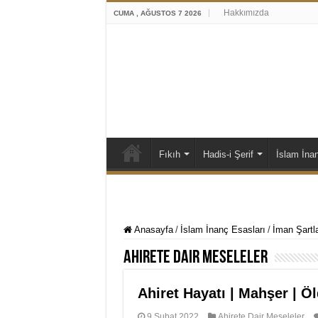
Hakkımızda
CUMA , AĞUSTOS 7 2026
Fıkıh
Hadis-i Şerif
İslam İna
Anasayfa
/
İslam İnanç Esasları
/
İman Şartla
Ahirete Dair Meseleler
Ahiret Hayatı | Mahşer | Ö
9 Şubat 2022
Ahirete Dair Meseleler