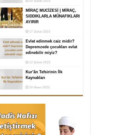
20 Şubat 2023
MİRAÇ MUCİZESİ | MİRAÇ,
SIDDIKLARLA MÜNAFIKLARI
AYIRIR
17 Şubat 2023
Evlat edinmek caiz midir?
Depremzede çocukları evlat
edinebilir miyiz?
12 Şubat 2023
Kur’ân Tefsirinin İlk
Kaynakları
24 Nisan 2022