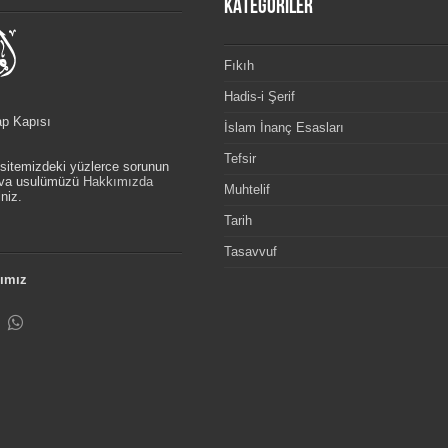
KATEGORİLER
Fıkıh
Hadis-i Şerif
ap Kapısı
İslam İnanç Esasları
Tefsir
, sitemizdeki yüzlerce sorunun
etva usulümüzü
Hakkımızda
Muhtelif
niz.
Tarih
Tasavvuf
ımız