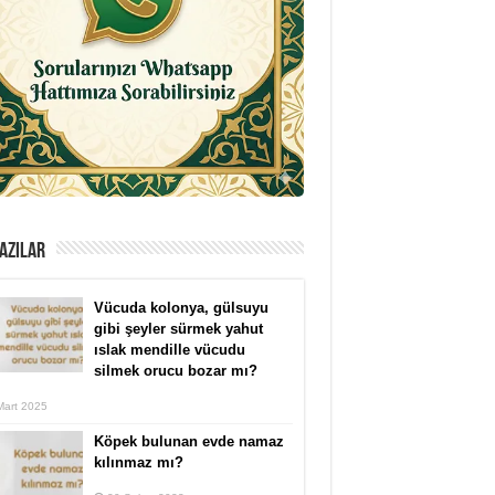
AZILAR
Vücuda kolonya, gülsuyu
gibi şeyler sürmek yahut
ıslak mendille vücudu
silmek orucu bozar mı?
Mart 2025
Köpek bulunan evde namaz
kılınmaz mı?