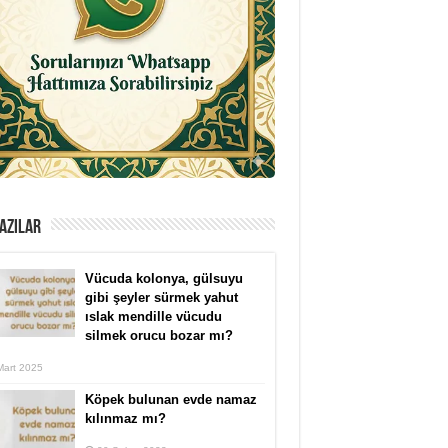
AZILAR
Vücuda kolonya, gülsuyu
gibi şeyler sürmek yahut
ıslak mendille vücudu
silmek orucu bozar mı?
Mart 2025
Köpek bulunan evde namaz
kılınmaz mı?