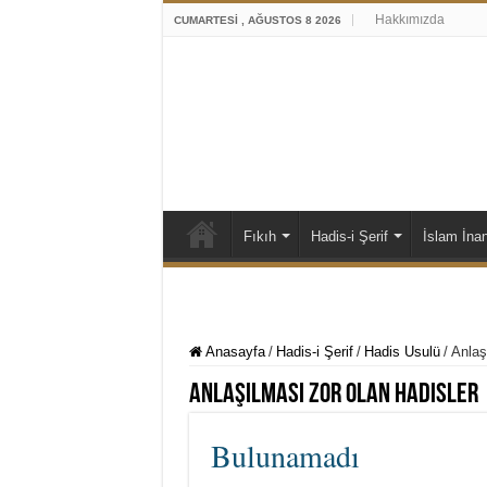
Hakkımızda
CUMARTESI , AĞUSTOS 8 2026
Fıkıh
Hadis-i Şerif
İslam İna
Anasayfa
/
Hadis-i Şerif
/
Hadis Usulü
/
Anlaş
Anlaşılması Zor Olan Hadisler
Bulunamadı