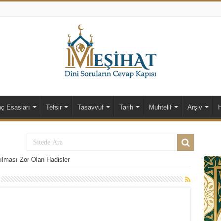
nç Esasları
Tefsir
Tasavvuf
Tarih
Muhtelif
Arşiv
ılması Zor Olan Hadisler