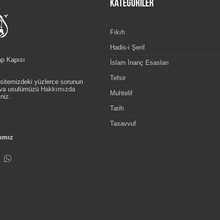
KATEGORİLER
Fıkıh
Hadis-i Şerif
ap Kapısı
İslam İnanç Esasları
Tefsir
, sitemizdeki yüzlerce sorunun
etva usulümüzü
Hakkımızda
Muhtelif
niz.
Tarih
Tasavvuf
ımız