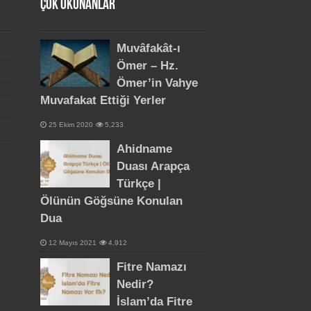
Çok Okunanlar
Muvâfakât-ı
Ömer – Hz.
Ömer’in Vahye
Muvafakat Ettiği Yerler
25 Ekim 2020
5,233
Ahidname
Duası Arapça
Türkçe |
Ölünün Göğsüne Konulan
Dua
12 Mayıs 2021
4,912
Fitre Namazı
Nedir?
İslam’da Fitre