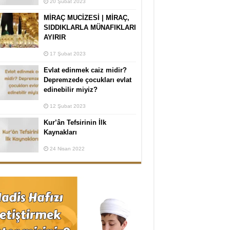
20 Şubat 2023
MİRAÇ MUCİZESİ | MİRAÇ,
SIDDIKLARLA MÜNAFIKLARI
AYIRIR
17 Şubat 2023
Evlat edinmek caiz midir?
Depremzede çocukları evlat
edinebilir miyiz?
12 Şubat 2023
Kur’ân Tefsirinin İlk
Kaynakları
24 Nisan 2022