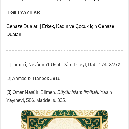
İLGİLİ YAZILAR
Cenaze Duaları | Erkek, Kadın ve Çocuk İçin Cenaze
Duaları
[1]
Tirmizî, Nevâdiru’l-Usul, Dâru’l-Ceyl, Bab: 174, 2/272.
[2]
Ahmed b. Hanbel: 3916.
[3]
Ömer Nasûhi Bilmen,
Büyük İslam İlmihali,
Yasin
Yayınevi, 586. Madde, s. 335.