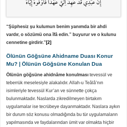
إِنَّ عَبْدِي قَدْ عَهِدَ اِلَيَّ عَهْدًا فَأَوْفُوهُ إِيَّاهُ
“Şüphesiz şu kulumun benim yanımda bir ahdi
vardır, o sözümü ona îfâ edin.” buyurur ve o kulunu
cennetine girdirir.”
[2]
Ölünün Göğsüne Ahidname Duası Konur
Mu?
|
Ölünün Göğsüne Konulan Dua
Ölünün göğsüne ahidnâme konulması
tevessül ve
teberrük meselesiyle alakalıdır. Allah-u Teâlâ’nın
isimleriyle tevessül Kur’an ve sünnette çokça
bulunmaktadır. Naslarda zikredilmeyen birtakım
uygulamalar ise tecrübeye dayanmaktadır. Naslara aykırı
bir durum söz konusu olmadığında bu tür uygulamaların
yapılmasında ve faydalarından ümit var olmakta hiçbir