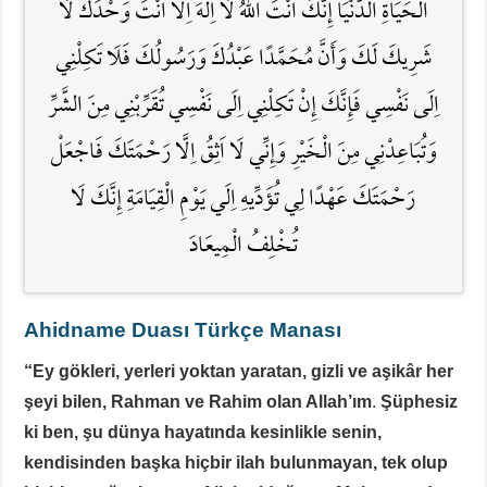
الْحَيَاةِ الدُّنْيَا إِنَّكَ اَنْتَ اللهُ لَا اِلَهَ اِلَّا اَنْتَ وَحْدَكَ لَا
شَرِيكَ لَكَ وَأَنَّ مُحَمَّدًا عَبْدُكَ وَرَسُولُكَ فَلَا تَكِلْنِي
اِلَى نَفْسِي فَإِنَّكَ إِنْ تَكِلْنِي اِلَى نَفْسِي تُقَرِّبْنِي مِنَ الشَّرِّ
وَتُبَاعِدْنِي مِنَ الْخَيْرِ وَإِنِّي لَا اَثِقُ اِلَّا رَحْمَتَكَ فَاجْعَلْ
رَحْمَتَكَ عَهْدًا لِي تُؤَدِّيهِ اِلَي يَوْمِ الْقِيَامَةِ إِنَّكَ لَا
تُخْلِفُ الْمِيعَادَ
Ahidname Duası Türkçe Manası
“Ey gökleri, yerleri yoktan yaratan, gizli ve aşikâr her
şeyi bilen, Rahman ve Rahim olan Allah’ım
.
Şüphesiz
ki ben, şu dünya hayatında kesinlikle senin,
kendisinden başka hiçbir ilah bulunmayan, tek olup