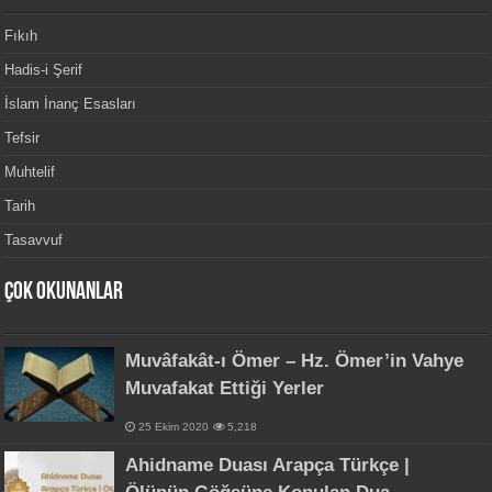
Fıkıh
Hadis-i Şerif
İslam İnanç Esasları
Tefsir
Muhtelif
Tarih
Tasavvuf
Çok Okunanlar
Muvâfakât-ı Ömer – Hz. Ömer’in Vahye
Muvafakat Ettiği Yerler
25 Ekim 2020
5,218
Ahidname Duası Arapça Türkçe |