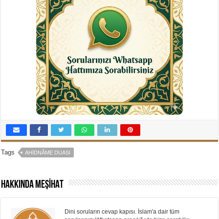
Tags
AHIDNÂME DUASI
Hakkında MEŞİHAT
Dini soruların cevap kapısı. İslam'a dair tüm