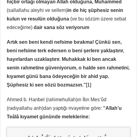
hiçbir ortağı olmayan Allah olduğuna, Muhammed
(sallallahu aleyhi ve sellem)
in de hiç şüphesiz senin
kulun ve resulün olduğuna
(ve bu sözüm üzere sebat
edeceğime)
dair sana söz veriyorum
Artık sen beni kendi nefsime bırakma! Çünkü sen,
beni nefsime terk edersen o beni şerlere yaklaştırır,
hayırlardan uzaklaştırır. Muhakkak ki ben ancak
senin rahmetine güveniyorum, o halde sen rahmetini,
kıyamet günü bana ödeyeceğin bir ahid yap.
Şüphesiz ki sen sözü bozmazsın.”
[1]
Ahmed b. Hanbel (rahimehullah)ın İbn Mes‘ûd
(radıyallahu anh)dan yaptığı rivayetine göre:
“Allah’u
Teâlâ kıyamet gününde meleklerine: