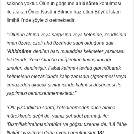
sakınca yoktur. Ölünün göğsüne
ahidnâme
konulması
ile alakalı Ömer Nasûhi Bilmen hazretleri Büyük İslam
İlmihâli’nde şöyle zikretmektedir:
“‘Ölünün alnına veya sargısına veya kefenine, kendisinin
iman üzere, ezeli ahd üzerinde sabit olduğuna dair
‘
Ahidnâme
’ denilen bazı mukaddes kelimeler yazılması
takdirinde Yüce Allah’ın mağfiretine kavuşulacağı
umulur.’ denilmiştir. Fakat kelime-i tevhid gibi mübarek
kelimelerin mezar içinde kalıp zamanla çiğnenmesi veya
cenazeden akacak sıvılar içinde kalması düşüncesi ile
yapılması benimsenmemektedir.”
“Ölü yıkandıktan sonra, kefenlenmeden önce alnına
mürekkeple değil de, yalnız şehadet parmağı ile:
‘Bismillahirrahmanirrahîm’ ve göğsü üzerine de: ‘Lâ İlâhe
İllallâh’ yazılması daha uygun görülmüştür.”
[3]