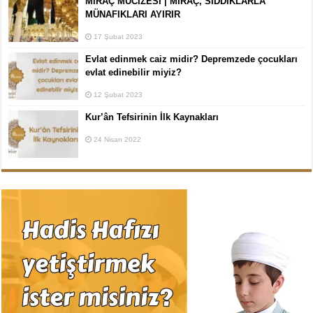
MİRAÇ MUCİZESİ | MİRAÇ, SIDDIKLARLA
MÜNAFIKLARI AYIRIR
17 Şubat 2023
Evlat edinmek caiz midir? Depremzede çocukları
evlat edinebilir miyiz?
12 Şubat 2023
Kur’ân Tefsirinin İlk Kaynakları
24 Nisan 2022