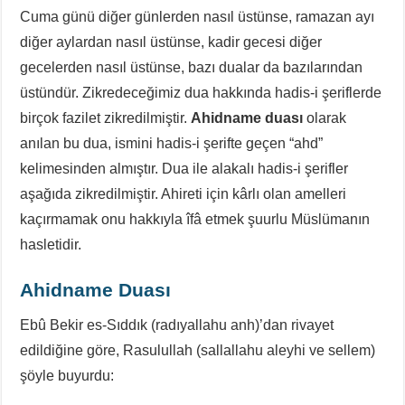
Cuma günü diğer günlerden nasıl üstünse, ramazan ayı
diğer aylardan nasıl üstünse, kadir gecesi diğer
gecelerden nasıl üstünse, bazı dualar da bazılarından
üstündür. Zikredeceğimiz dua hakkında hadis-i şeriflerde
birçok fazilet zikredilmiştir.
Ahidname duası
olarak
anılan bu dua, ismini hadis-i şerifte geçen “ahd”
kelimesinden almıştır. Dua ile alakalı hadis-i şerifler
aşağıda zikredilmiştir. Ahireti için kârlı olan amelleri
kaçırmamak onu hakkıyla îfâ etmek şuurlu Müslümanın
hasletidir.
Ahidname Duası
Ebû Bekir es-Sıddık (radıyallahu anh)’dan rivayet
edildiğine göre, Rasulullah (sallallahu aleyhi ve sellem)
şöyle buyurdu: