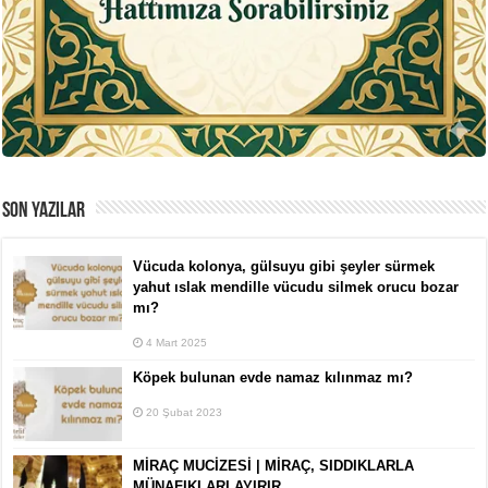
SON YAZILAR
Vücuda kolonya, gülsuyu gibi şeyler sürmek
yahut ıslak mendille vücudu silmek orucu bozar
mı?
4 Mart 2025
Köpek bulunan evde namaz kılınmaz mı?
20 Şubat 2023
MİRAÇ MUCİZESİ | MİRAÇ, SIDDIKLARLA
MÜNAFIKLARI AYIRIR