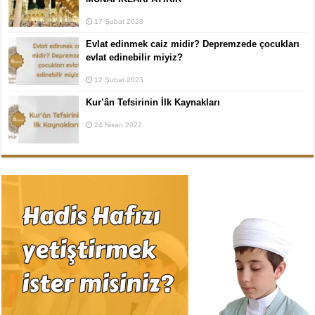
17 Şubat 2023
Evlat edinmek caiz midir? Depremzede çocukları
evlat edinebilir miyiz?
12 Şubat 2023
Kur’ân Tefsirinin İlk Kaynakları
24 Nisan 2022