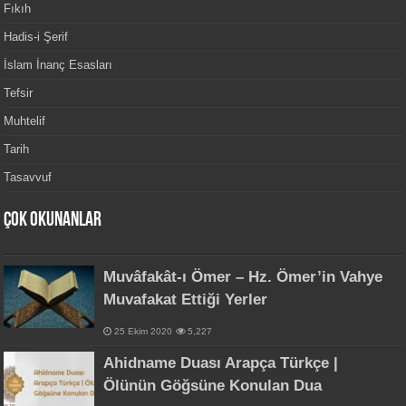
Fıkıh
Hadis-i Şerif
İslam İnanç Esasları
Tefsir
Muhtelif
Tarih
Tasavvuf
Çok Okunanlar
Muvâfakât-ı Ömer – Hz. Ömer’in Vahye
Muvafakat Ettiği Yerler
25 Ekim 2020
5,227
Ahidname Duası Arapça Türkçe |
Ölünün Göğsüne Konulan Dua