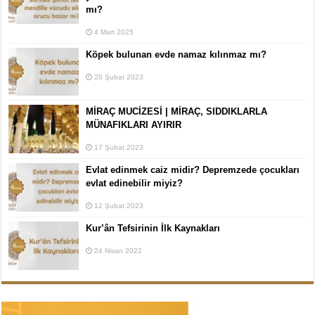
mı?
4 Mart 2025
Köpek bulunan evde namaz kılınmaz mı?
20 Şubat 2023
MİRAÇ MUCİZESİ | MİRAÇ, SIDDIKLARLA
MÜNAFIKLARI AYIRIR
17 Şubat 2023
Evlat edinmek caiz midir? Depremzede çocukları
evlat edinebilir miyiz?
12 Şubat 2023
Kur’ân Tefsirinin İlk Kaynakları
24 Nisan 2022