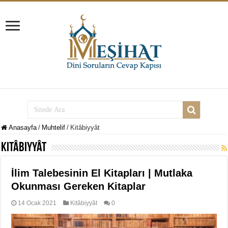
Anasayfa
/
Muhtelif
/
Kitâbiyyât
Kitâbiyyât
İlim Talebesinin El Kitapları | Mutlaka
Okunması Gereken Kitaplar
14 Ocak 2021
Kitâbiyyât
0