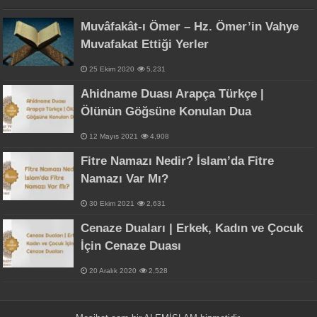
Muvâfakât-ı Ömer – Hz. Ömer’in Vahye
Muvafakat Ettiği Yerler
25 Ekim 2020
5,231
Ahidname Duası Arapça Türkçe |
Ölünün Göğsüne Konulan Dua
12 Mayıs 2021
4,908
Fitre Namazı Nedir? İslam’da Fitre
Namazı Var Mı?
30 Ekim 2021
2,631
Cenaze Duaları | Erkek, Kadın ve Çocuk
İçin Cenaze Duası
20 Aralık 2020
2,528