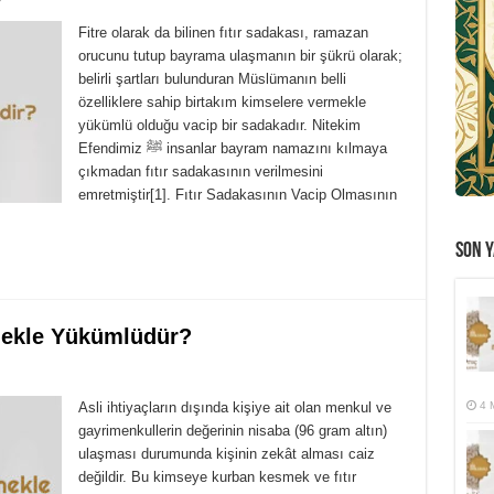
Fitre olarak da bilinen fıtır sadakası, ramazan
orucunu tutup bayrama ulaşmanın bir şükrü olarak;
belirli şartları bulunduran Müslümanın belli
özelliklere sahip birtakım kimselere vermekle
yükümlü olduğu vacip bir sadakadır. Nitekim
Efendimiz ﷺ insanlar bayram namazını kılmaya
çıkmadan fıtır sadakasının verilmesini
emretmiştir[1]. Fıtır Sadakasının Vacip Olmasının
SON Y
rmekle Yükümlüdür?
Asli ihtiyaçların dışında kişiye ait olan menkul ve
4 
gayrimenkullerin değerinin nisaba (96 gram altın)
ulaşması durumunda kişinin zekât alması caiz
değildir. Bu kimseye kurban kesmek ve fıtır