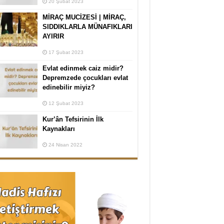
20 Şubat 2023
MİRAÇ MUCİZESİ | MİRAÇ,
SIDDIKLARLA MÜNAFIKLARI
AYIRIR
17 Şubat 2023
Evlat edinmek caiz midir?
Depremzede çocukları evlat
edinebilir miyiz?
12 Şubat 2023
Kur’ân Tefsirinin İlk
Kaynakları
24 Nisan 2022