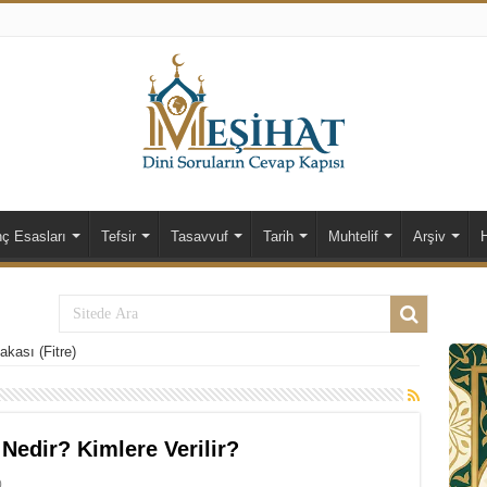
nç Esasları
Tefsir
Tasavvuf
Tarih
Muhtelif
Arşiv
akası (Fitre)
 Nedir? Kimlere Verilir?
0