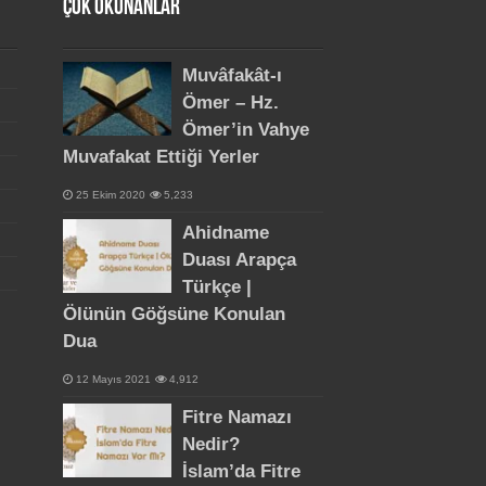
Çok Okunanlar
Muvâfakât-ı
Ömer – Hz.
Ömer’in Vahye
Muvafakat Ettiği Yerler
25 Ekim 2020
5,233
Ahidname
Duası Arapça
Türkçe |
Ölünün Göğsüne Konulan
Dua
12 Mayıs 2021
4,912
Fitre Namazı
Nedir?
İslam’da Fitre