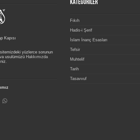
KATEGORİLER
Fıkıh
Hadis-i Şerif
ap Kapısı
İslam İnanç Esasları
Tefsir
, sitemizdeki yüzlerce sorunun
etva usulümüzü
Hakkımızda
Muhtelif
niz.
Tarih
Tasavvuf
ımız