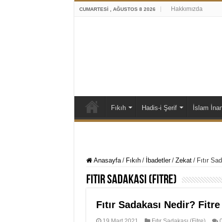
Hakkımızda
CUMARTESI , AĞUSTOS 8 2026
Fıkıh
Hadis-i Şerif
İslam İna
Anasayfa
/
Fıkıh
/
İbadetler
/
Zekat
/
Fıtır Sad
Fıtır Sadakası (Fitre)
Fıtır Sadakası Nedir? Fitre
19 Mart 2021
Fıtır Sadakası (Fitre)