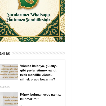
AZILAR
Vücuda kolonya, gülsuyu
gibi şeyler sürmek yahut
ıslak mendille vücudu
silmek orucu bozar mı?
Mart 2025
Köpek bulunan evde namaz
kılınmaz mı?