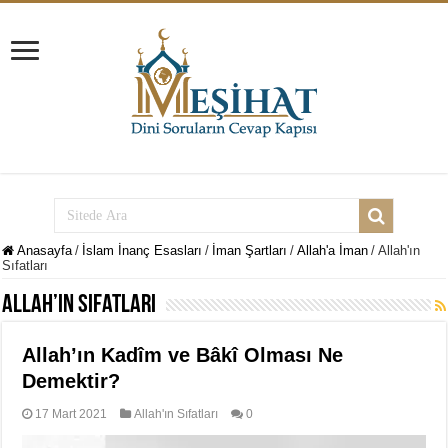
Anasayfa
/
İslam İnanç Esasları
/
İman Şartları
/
Allah'a İman
/
Allah'ın
Sıfatları
Allah’ın Sıfatları
Allah’ın Kadîm ve Bâkî Olması Ne
Demektir?
17 Mart 2021
Allah'ın Sıfatları
0