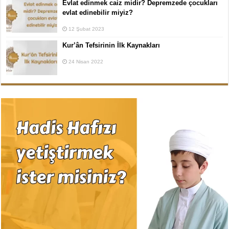
Evlat edinmek caiz midir? Depremzede çocukları
evlat edinebilir miyiz?
12 Şubat 2023
Kur’ân Tefsirinin İlk Kaynakları
24 Nisan 2022