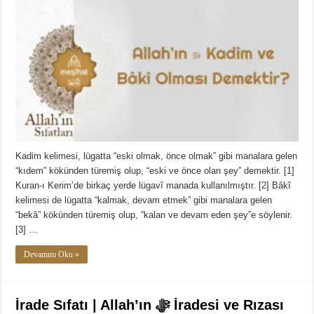
Kadim kelimesi, lügatta “eski olmak, önce olmak” gibi manalara gelen
“kıdem” kökünden türemiş olup, “eski ve önce olan şey” demektir. [1]
Kuran-ı Kerim’de birkaç yerde lügavî manada kullanılmıştır. [2] Bâkî
kelimesi de lügatta “kalmak, devam etmek” gibi manalara gelen
“bekâ” kökünden türemiş olup, “kalan ve devam eden şey”e söylenir.
[3] …
Devamını Oku »
İrade Sıfatı | Allah’ın ﷻ İradesi ve Rızası