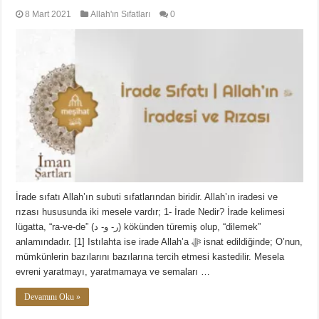
8 Mart 2021
Allah'ın Sıfatları
0
İrade sıfatı Allah’ın subuti sıfatlarından biridir. Allah’ın iradesi ve
rızası hususunda iki mesele vardır; 1- İrade Nedir? İrade kelimesi
lügatta, “ra-ve-de” (ر- و- د) kökünden türemiş olup, “dilemek”
anlamındadır. [1] Istılahta ise irade Allah’a ﷻ isnat edildiğinde; O’nun,
mümkünlerin bazılarını bazılarına tercih etmesi kastedilir. Mesela
evreni yaratmayı, yaratmamaya ve semaları …
Devamını Oku »