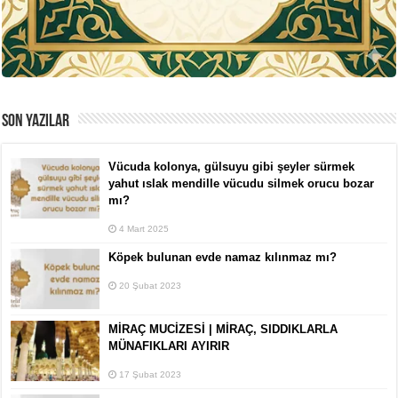
SON YAZILAR
Vücuda kolonya, gülsuyu gibi şeyler sürmek
yahut ıslak mendille vücudu silmek orucu bozar
mı?
4 Mart 2025
Köpek bulunan evde namaz kılınmaz mı?
20 Şubat 2023
MİRAÇ MUCİZESİ | MİRAÇ, SIDDIKLARLA
MÜNAFIKLARI AYIRIR
17 Şubat 2023