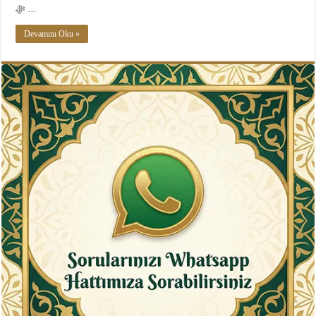
ﷻ …
Devamını Oku »