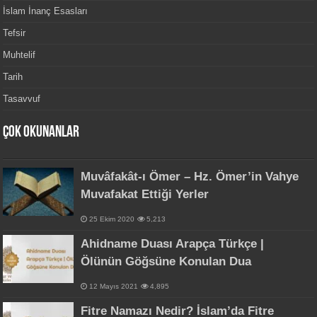
İslam İnanç Esasları
Tefsir
Muhtelif
Tarih
Tasavvuf
Çok Okunanlar
Muvâfakât-ı Ömer – Hz. Ömer’in Vahye
Muvafakat Ettiği Yerler
25 Ekim 2020
5,213
Ahidname Duası Arapça Türkçe |
Ölünün Göğsüne Konulan Dua
12 Mayıs 2021
4,895
Fitre Namazı Nedir? İslam’da Fitre