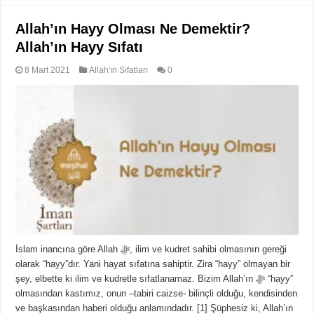
Allah’ın Hayy Olması Ne Demektir?
Allah’ın Hayy Sıfatı
8 Mart 2021
Allah'ın Sıfatları
0
İslam inancına göre Allah ﷻ, ilim ve kudret sahibi olmasının gereği
olarak “hayy”dır. Yani hayat sıfatına sahiptir. Zira “hayy” olmayan bir
şey, elbette ki ilim ve kudretle sıfatlanamaz. Bizim Allah’ın ﷻ “hayy”
olmasından kastımız, onun –tabiri caizse- bilinçli olduğu, kendisinden
ve başkasından haberi olduğu anlamındadır. [1] Şüphesiz ki, Allah’ın