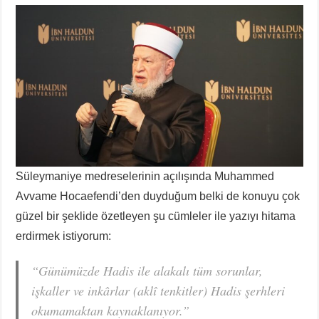
Süleymaniye medreselerinin açılışında Muhammed
Avvame Hocaefendi’den duyduğum belki de konuyu çok
güzel bir şeklide özetleyen şu cümleler ile yazıyı hitama
erdirmek istiyorum:
“Günümüzde Hadis ile alakalı tüm sorunlar,
işkaller ve inkârlar (aklî tenkitler) Hadis şerhleri
okumamaktan kaynaklanıyor.”