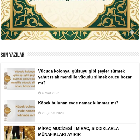
SON YAZILAR
Vücuda kolonya, gülsuyu gibi şeyler sürmek
yahut ıslak mendille vücudu silmek orucu bozar
mı?
4 Mart 2025
Köpek bulunan evde namaz kılınmaz mı?
20 Şubat 2023
MİRAÇ MUCİZESİ | MİRAÇ, SIDDIKLARLA
MÜNAFIKLARI AYIRIR