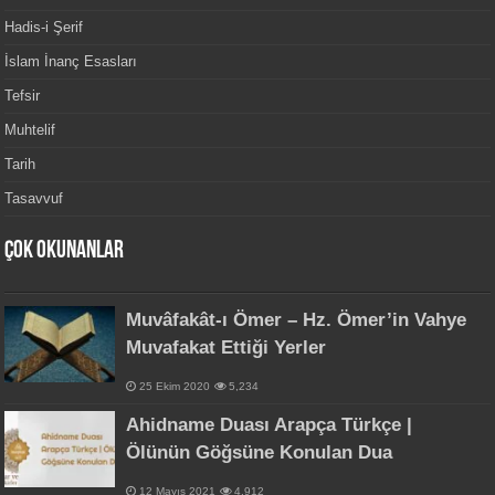
Hadis-i Şerif
İslam İnanç Esasları
Tefsir
Muhtelif
Tarih
Tasavvuf
Çok Okunanlar
Muvâfakât-ı Ömer – Hz. Ömer’in Vahye
Muvafakat Ettiği Yerler
25 Ekim 2020
5,234
Ahidname Duası Arapça Türkçe |
Ölünün Göğsüne Konulan Dua
12 Mayıs 2021
4,912