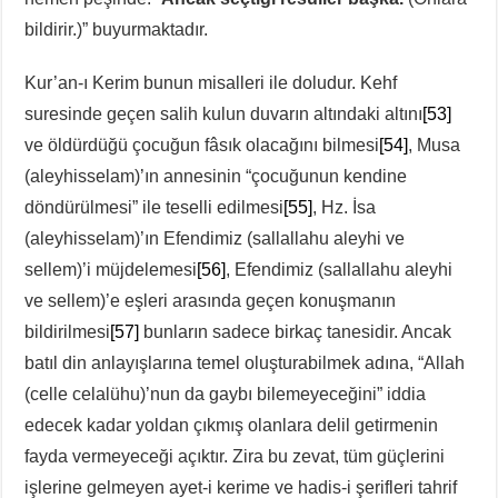
bildirir.)” buyurmaktadır.
Kur’an-ı Kerim bunun misalleri ile doludur. Kehf
suresinde geçen salih kulun duvarın altındaki altını
[53]
ve öldürdüğü çocuğun fâsık olacağını bilmesi
[54]
, Musa
(aleyhisselam)’ın annesinin “çocuğunun kendine
döndürülmesi” ile teselli edilmesi
[55]
, Hz. İsa
(aleyhisselam)’ın Efendimiz (sallallahu aleyhi ve
sellem)’i müjdelemesi
[56]
, Efendimiz (sallallahu aleyhi
ve sellem)’e eşleri arasında geçen konuşmanın
bildirilmesi
[57]
bunların sadece birkaç tanesidir. Ancak
batıl din anlayışlarına temel oluşturabilmek adına, “Allah
(celle celalühu)’nun da gaybı bilemeyeceğini” iddia
edecek kadar yoldan çıkmış olanlara delil getirmenin
fayda vermeyeceği açıktır. Zira bu zevat, tüm güçlerini
işlerine gelmeyen ayet-i kerime ve hadis-i şerifleri tahrif