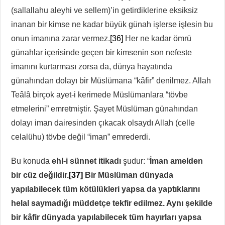
(sallallahu aleyhi ve sellem)’in getirdiklerine eksiksiz
inanan bir kimse ne kadar büyük günah işlerse işlesin bu
onun imanına zarar vermez.
[36]
Her ne kadar ömrü
günahlar içerisinde geçen bir kimsenin son nefeste
imanını kurtarması zorsa da, dünya hayatında
günahından dolayı bir Müslümana “kâfir” denilmez. Allah
Teâlâ birçok ayet-i kerimede Müslümanlara “tövbe
etmelerini” emretmiştir. Şayet Müslüman günahından
dolayı iman dairesinden çıkacak olsaydı Allah (celle
celalühu) tövbe değil “iman” emrederdi.
Bu konuda
ehl-i sünnet itikadı
şudur: “
İman amelden
bir cüz değildir.
[37]
Bir Müslüman dünyada
yapılabilecek tüm kötülükleri yapsa da yaptıklarını
helal saymadığı müddetçe tekfir edilmez. Aynı şekilde
bir kâfir dünyada yapılabilecek tüm hayırları yapsa