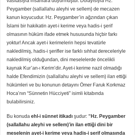
vasıtasıyla insanlara duyurmuştur. Dolayısıyla Hz.
Peygamber (sallallahu aleyhi ve sellem) de mecazen
kanun koyucudur. Hz. Peygamber’in ağzından çıkan
İslami bir hakikatin ayet-i kerime veya hadis-i şerif
olmasının hüküm ifade etmek hususunda hiçbir farkı
yoktur! Ancak ayet-i kerimelerin hepsi tevatürle
nakledilmiş, hadis-i şerifler ise farklı sıhhat dereceleriyle
nakledilmiş olduğundan, dini meselelerde öncelikli
kaynak Kur’an-ı Kerim’dir. Ayet-i kerime nazil olmadığı
halde Efendimizin (sallallahu aleyhi ve sellem) ilan ettiği
hükümleri ve bu konunun detayını Ömer Faruk Korkmaz
Hoca’nın “Sünnetin Hücciyeti” isimli kitabında
bulabilirsiniz.
Bu konuda
ehl-i sünnet itikadı
şudur:
“Hz. Peygamber
(sallallahu aleyhi ve sellem)’in ilan ettiği dini bir
meselenin ayet-i kerime veya hadis-i şerif olmasında