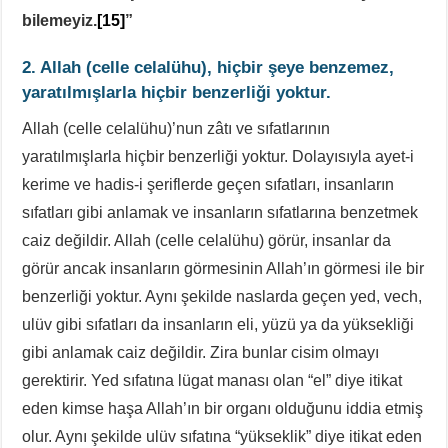
bilemeyiz.
[15]
”
2. Allah
(celle celalühu)
, hiçbir şeye benzemez,
yaratılmışlarla hiçbir benzerliği yoktur.
Allah (celle celalühu)’nun zâtı ve sıfatlarının
yaratılmışlarla hiçbir benzerliği yoktur. Dolayısıyla ayet-i
kerime ve hadis-i şeriflerde geçen sıfatları, insanların
sıfatları gibi anlamak ve insanların sıfatlarına benzetmek
caiz değildir. Allah (celle celalühu) görür, insanlar da
görür ancak insanların görmesinin Allah’ın görmesi ile bir
benzerliği yoktur. Aynı şekilde naslarda geçen yed, vech,
ulüv gibi sıfatları da insanların eli, yüzü ya da yüksekliği
gibi anlamak caiz değildir. Zira bunlar cisim olmayı
gerektirir. Yed sıfatına lügat manası olan “el” diye itikat
eden kimse haşa Allah’ın bir organı olduğunu iddia etmiş
olur. Aynı şekilde ulüv sıfatına “yükseklik” diye itikat eden