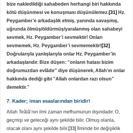
bize nakledildiği sahabeden herhangi biri hakkında
kötü düşünmesi ve konuşması düşünülemez.
[31]
Hz.
Peygamber’e arkadaşlık etmiş, yanında savaşmış,
uğrunda ölmüş/öldürmüş/yaralanmış olan sahabeyi
sevmek, Hz. Peygamber’i sevmektir! Onları
sevmemek, Hz. Peygamber’i sevmemektir!
[32]
Doğrularıyla yanlışlarıyla onlar Hz. Peygamber’in
arkadaşlarıdır. Bize düşen: “onların hatası bizim
doğrumuzdan evlâdır” diye düşünerek, Allah’ın onlar
hakkında dediği gibi “Allah onlardan razı olsun”
demektir.”
7. Kader; iman esaslarından biridir!
Allah Teâlâ’nın ilmi zaman mefhumunun dışındadır. O,
geçmişi ve geleceği aynı şekilde bilir. Olmuş olanla,
olacak olanı aynı şekilde bilir.
[33]
İlminde bir değişiklik