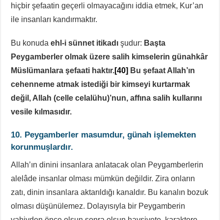
hiçbir şefaatin geçerli olmayacağını iddia etmek, Kur’an
ile insanları kandırmaktır.
Bu konuda
ehl-i sünnet itikadı
şudur:
Başta
Peygamberler olmak üzere salih kimselerin günahkâr
Müslümanlara şefaati haktır.
[40]
Bu şefaat Allah’ın
cehenneme atmak istediği bir kimseyi kurtarmak
değil, Allah (celle celalühu)’nun, affına salih kullarını
vesile kılmasıdır.
10. Peygamberler masumdur, günah işlemekten
korunmuşlardır.
Allah’ın dinini insanlara anlatacak olan Peygamberlerin
alelâde insanlar olması mümkün değildir. Zira onların
zatı, dinin insanlara aktarıldığı kanaldır. Bu kanalın bozuk
olması düşünülemez. Dolayısıyla bir Peygamberin
vahiyden önce olsun sonra olsun haysiyete, karaktere