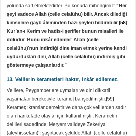
yolunda sarf etmektedirler. Bu konuda mihengimiz:
“Her
şeyi sadece Allah (celle celalühu) bilir. Ancak dilediği
kimselere gayb âleminden bazı şeyleri bildirebilir.
[58]
Kur’an-ı Kerim ve hadis-i şerifler bunun misalleri ile
doludur. Bunu inkâr edenler; Allah (celle
celalühu)’nun indirdiği dine iman etmek yerine kendi
uydurdukları dini, Allah (celle celalühu) indirmiş gibi
göstermeye çalışanlardır.”
13. Velilerin kerametleri haktır, inkâr edilemez.
Velilere, Peygamberlere uymaları ve dini dikkatli
yaşamaları bereketiyle keramet bahşedilmiştir.
[59]
Keramet; ikramlar demektir ve daha çok velilerden sadır
olan harikulade olaylar için kullanılmıştır. Kerametin
delilleri sadedinde; Meryem valideye Zekeriya
(aleyhisselam)’ı şaşırtacak şekilde Allah (celle celalühu)