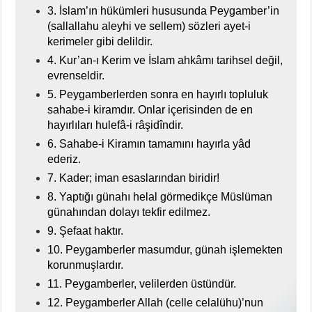
3. İslam’ın hükümleri hususunda Peygamber’in
(sallallahu aleyhi ve sellem) sözleri ayet-i
kerimeler gibi delildir.
4. Kur’an-ı Kerim ve İslam ahkâmı tarihsel değil,
evrenseldir.
5. Peygamberlerden sonra en hayırlı topluluk
sahabe-i kiramdır. Onlar içerisinden de en
hayırlıları hulefâ-i râşidîndir.
6. Sahabe-i Kiramın tamamını hayırla yâd
ederiz.
7. Kader; iman esaslarından biridir!
8. Yaptığı günahı helal görmedikçe Müslüman
günahından dolayı tekfir edilmez.
9. Şefaat haktır.
10. Peygamberler masumdur, günah işlemekten
korunmuşlardır.
11. Peygamberler, velilerden üstündür.
12. Peygamberler Allah (celle celalühu)’nun