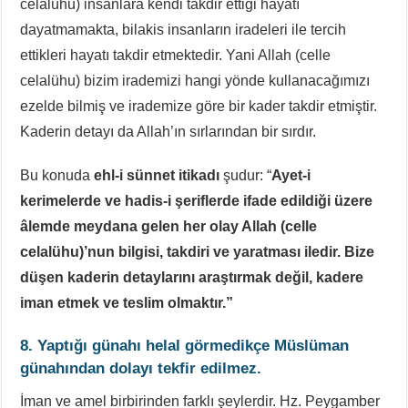
celalühu) insanlara kendi takdir ettiği hayatı
dayatmamakta, bilakis insanların iradeleri ile tercih
ettikleri hayatı takdir etmektedir. Yani Allah (celle
celalühu) bizim irademizi hangi yönde kullanacağımızı
ezelde bilmiş ve irademize göre bir kader takdir etmiştir.
Kaderin detayı da Allah’ın sırlarından bir sırdır.
Bu konuda
ehl-i sünnet itikadı
şudur: “
Ayet-i
kerimelerde ve hadis-i şeriflerde ifade edildiği üzere
âlemde meydana gelen her olay Allah (celle
celalühu)’nun bilgisi, takdiri ve yaratması iledir. Bize
düşen kaderin detaylarını araştırmak değil, kadere
iman etmek ve teslim olmaktır.”
8. Yaptığı günahı helal görmedikçe Müslüman
günahından dolayı tekfir edilmez.
İman ve amel birbirinden farklı şeylerdir. Hz. Peygamber