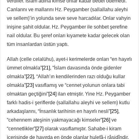
verdiler. İslam adına kimse onlar kadar bedel ödemedi.
Canlarını ve mallarını Hz. Peygamber (sallallahu aleyhi
ve sellem)’in yolunda seve seve harcadılar. Onlar vahyin
inişine şahit oldular. Hz. Peygamber ile sohbet şerefine
nail oldular. Bu şeref onları kıyamete kadar gelecek olan
tüm insanlardan üstün yaptı.
Allah (celle celalühu), ayet-i kerimelerde onları “en hayırlı
ümmet olmakla”
[21]
, “İslam davasında önde gidenler
olmakla”
[22]
, “Allah’ın kendilerinden razı olduğu kullar
olmakla”
[23]
vasıflamış ve “cennet yolunun onlara tabi
olmaktan geçtiğini”
[24]
ilan etmiştir. Yine Hz. Peygamber
farklı hadis-i şeriflerde (sallallahu aleyhi ve sellem) kutlu
arkadaşlarını, “İnsanlık tarihinin en hayırlı nesli”
[25]
,
“cehennem ateşinin yakmayacağı kimseler”
[26]
ve
“cennetlikler”
[27]
olarak vasıflamıştır. Sahabe-i kiram
içerisinde de hayırda en önde olanlar hulefâ-i râşidîndir.