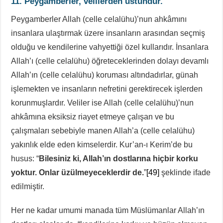
11. Peygamberler, velilerden üstündür.
Peygamberler Allah (celle celalühu)’nun ahkâmını
insanlara ulaştırmak üzere insanların arasından seçmiş
olduğu ve kendilerine vahyettiği özel kullarıdır. İnsanlara
Allah’ı (celle celalühu) öğreteceklerinden dolayı devamlı
Allah’ın (celle celalühu) koruması altındadırlar, günah
işlemekten ve insanların nefretini gerektirecek işlerden
korunmuşlardır. Veliler ise Allah (celle celalühu)’nun
ahkâmına eksiksiz riayet etmeye çalışan ve bu
çalışmaları sebebiyle manen Allah’a (celle celalühu)
yakınlık elde eden kimselerdir. Kur’an-ı Kerim’de bu
husus: “
Bilesiniz ki, Allah’ın dostlarına hiçbir korku
yoktur. Onlar üzülmeyeceklerdir de.
”
[49]
şeklinde ifade
edilmiştir.
Her ne kadar umumi manada tüm Müslümanlar Allah’ın