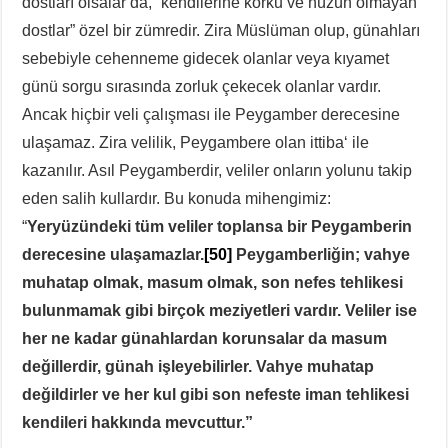
dostları olsalar da, “kendilerine korku ve hüzün olmayan
dostlar” özel bir zümredir. Zira Müslüman olup, günahları
sebebiyle cehenneme gidecek olanlar veya kıyamet
günü sorgu sırasında zorluk çekecek olanlar vardır.
Ancak hiçbir veli çalışması ile Peygamber derecesine
ulaşamaz. Zira velilik, Peygambere olan ittiba‘ ile
kazanılır. Asıl Peygamberdir, veliler onların yolunu takip
eden salih kullardır. Bu konuda mihengimiz:
“
Yeryüzündeki tüm veliler toplansa bir Peygamberin
derecesine ulaşamazlar.
[50]
Peygamberliğin; vahye
muhatap olmak, masum olmak, son nefes tehlikesi
bulunmamak gibi birçok meziyetleri vardır. Veliler ise
her ne kadar günahlardan korunsalar da masum
değillerdir, günah işleyebilirler. Vahye muhatap
değildirler ve her kul gibi son nefeste iman tehlikesi
kendileri hakkında mevcuttur.”