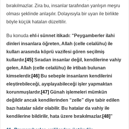
bırakılmazlar. Zira bu, insanlar tarafından yanlışın meşru
olması şeklinde anlaşılır. Dolayısıyla bir uyarı ile birlikte
böyle küçük hataları düzeltilir.
Bu konuda
ehl-i sünnet itikadı
:
“Peygamberler ilahi
dinleri insanlara öğreten, Allah (celle celalühu) ile
kulları arasında köprü vazifesi gören seçilmiş
kullardır.
[45]
Sıradan insanlar değil, kendilerine vahiy
gelen, Allah (celle celalühu) ile irtibatı bulunan
kimselerdir.
[46]
Bu sebeple insanların kendilerini
eleştirebileceği, ayıplayabileceği işler yapmaktan
korunmuşlardır.
[47]
Günah işlemeleri mümkün
değildir ancak kendilerinden “zelle” diye tabir edilen
bazı hatalar sâdır olabilir. Bu hatalar da vahiy ile
kendilerine bildirilir, hata üzere bırakılmazlar.
[48]
”