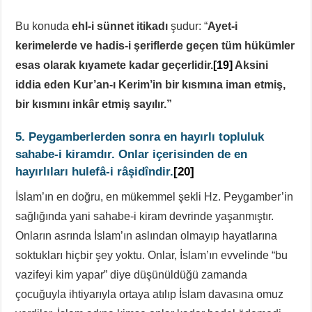
Bu konuda
ehl-i sünnet itikadı
şudur: “
Ayet-i
kerimelerde ve hadis-i şeriflerde geçen tüm hükümler
esas olarak kıyamete kadar geçerlidir.
[19]
Aksini
iddia eden Kur’an-ı Kerim’in bir kısmına iman etmiş,
bir kısmını inkâr etmiş sayılır.”
5. Peygamberlerden sonra en hayırlı topluluk
sahabe-i kiramdır. Onlar içerisinden de en
hayırlıları hulefâ-i râşidîndir.
[20]
İslam’ın en doğru, en mükemmel şekli Hz. Peygamber’in
sağlığında yani sahabe-i kiram devrinde yaşanmıştır.
Onların asrında İslam’ın aslından olmayıp hayatlarına
soktukları hiçbir şey yoktu. Onlar, İslam’ın evvelinde “bu
vazifeyi kim yapar” diye düşünüldüğü zamanda
çocuğuyla ihtiyarıyla ortaya atılıp İslam davasına omuz