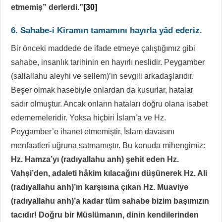
etmemiş” derlerdi.”
[30]
6. Sahabe-i Kiramın tamamını hayırla yâd ederiz.
Bir önceki maddede de ifade etmeye çalıştığımız gibi
sahabe, insanlık tarihinin en hayırlı neslidir. Peygamber
(sallallahu aleyhi ve sellem)’in sevgili arkadaşlarıdır.
Beşer olmak hasebiyle onlardan da kusurlar, hatalar
sadır olmuştur. Ancak onların hataları doğru olana isabet
edememeleridir. Yoksa hiçbiri İslam’a ve Hz.
Peygamber’e ihanet etmemiştir, İslam davasını
menfaatleri uğruna satmamıştır. Bu konuda mihengimiz:
Hz. Hamza’yı (radıyallahu anh) şehit eden Hz.
Vahşi’den, adaleti hâkim kılacağını düşünerek Hz. Ali
(radıyallahu anh)’ın karşısına çıkan Hz. Muaviye
(radıyallahu anh)’a kadar tüm sahabe bizim başımızın
tacıdır!
Doğru bir Müslümanın, dinin kendilerinden