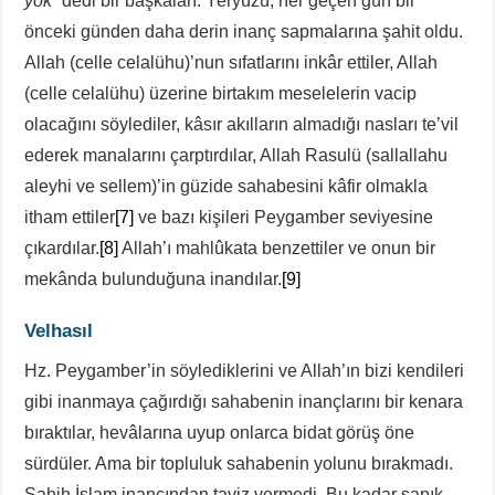
yok
” dedi bir başkaları. Yeryüzü, her geçen gün bir
önceki günden daha derin inanç sapmalarına şahit oldu.
Allah (celle celalühu)’nun sıfatlarını inkâr ettiler, Allah
(celle celalühu) üzerine birtakım meselelerin vacip
olacağını söylediler, kâsır akılların almadığı nasları te’vil
ederek manalarını çarptırdılar, Allah Rasulü (sallallahu
aleyhi ve sellem)’in güzide sahabesini kâfir olmakla
itham ettiler
[7]
ve bazı kişileri Peygamber seviyesine
çıkardılar.
[8]
Allah’ı mahlûkata benzettiler ve onun bir
mekânda bulunduğuna inandılar.
[9]
Velhasıl
Hz. Peygamber’in söylediklerini ve Allah’ın bizi kendileri
gibi inanmaya çağırdığı sahabenin inançlarını bir kenara
bıraktılar, hevâlarına uyup onlarca bidat görüş öne
sürdüler. Ama bir topluluk sahabenin yolunu bırakmadı.
Sahih İslam inancından taviz vermedi. Bu kadar sapık