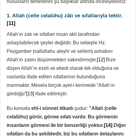
hususların temellerini şu başlıklar altında inceleyebiliriz:
1. Allah
(celle celalühu)
zâtı ve sıfatlarıyla tektir.
[11]
Allah’ın zatı ve sıfatları insan aklı tarafından
anlaşılabilecek şeyler değildir. Bu sebeple Hz.
Peygamber (sallallahu aleyhi ve sellem) ashabını
Allah’ın zatını düşünmekten sakındırmıştır.
[12]
Bize
düşen Allah’ın ezeli ve ebedi olarak tek olduğuna ve
naslarda ifade edilen sıfatlarının bulunduğuna
inanmaktır. Mesela birçok ayet-i kerimede “Allah’ın
gördüğü”
[13]
ifade edilmiştir.
Bu konuda
ehl-i sünnet itikadı
şudur:
“Allah (celle
celalühu) görür, görme sıfatı vardır. Bu görmenin
insanların görmesi ile bir benzerliği yoktur.
[14]
Diğer
sıfatları da bu şekildedir, biz bu sıfatların detaylarını