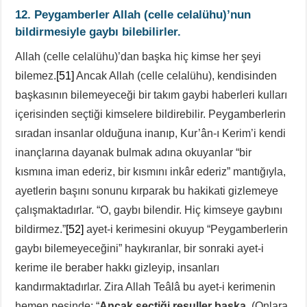
12. Peygamberler Allah
(celle celalühu)
’nun
bildirmesiyle gaybı bilebilirler.
Allah (celle celalühu)’dan başka hiç kimse her şeyi
bilemez.
[51]
Ancak Allah (celle celalühu), kendisinden
başkasının bilemeyeceği bir takım gaybi haberleri kulları
içerisinden seçtiği kimselere bildirebilir. Peygamberlerin
sıradan insanlar olduğuna inanıp, Kur’ân-ı Kerim’i kendi
inançlarına dayanak bulmak adına okuyanlar “bir
kısmına iman ederiz, bir kısmını inkâr ederiz” mantığıyla,
ayetlerin başını sonunu kırparak bu hakikati gizlemeye
çalışmaktadırlar. “O, gaybı bilendir. Hiç kimseye gaybını
bildirmez.”
[52]
ayet-i kerimesini okuyup “Peygamberlerin
gaybı bilemeyeceğini” haykıranlar, bir sonraki ayet-i
kerime ile beraber hakkı gizleyip, insanları
kandırmaktadırlar. Zira Allah Teâlâ bu ayet-i kerimenin
hemen peşinde: “
Ancak seçtiği resuller başka.
(Onlara