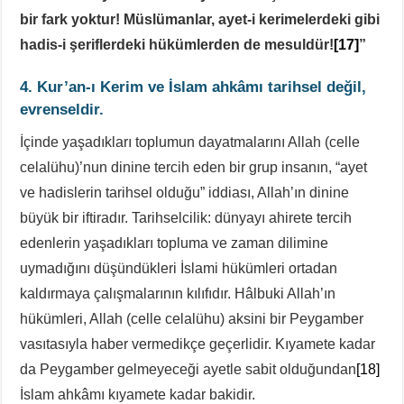
bir fark yoktur! Müslümanlar, ayet-i kerimelerdeki gibi
hadis-i şeriflerdeki hükümlerden de mesuldür!
[17]
”
4. Kur’an-ı Kerim ve İslam ahkâmı tarihsel değil,
evrenseldir.
İçinde yaşadıkları toplumun dayatmalarını Allah (celle
celalühu)’nun dinine tercih eden bir grup insanın, “ayet
ve hadislerin tarihsel olduğu” iddiası, Allah’ın dinine
büyük bir iftiradır. Tarihselcilik: dünyayı ahirete tercih
edenlerin yaşadıkları topluma ve zaman dilimine
uymadığını düşündükleri İslami hükümleri ortadan
kaldırmaya çalışmalarının kılıfıdır. Hâlbuki Allah’ın
hükümleri, Allah (celle celalühu) aksini bir Peygamber
vasıtasıyla haber vermedikçe geçerlidir. Kıyamete kadar
da Peygamber gelmeyeceği ayetle sabit olduğundan
[18]
İslam ahkâmı kıyamete kadar bakidir.