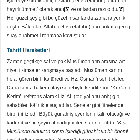
İşte böyle oldukları için Allah (celle celalühu) onları “en
hayırlı ümmet” olarak andı
[5]
ve onlardan razı oldu.
[6]
Her güzel şey gibi bu güzel insanlar da zamana yenik
düştü. Bâki olan Allah (celle celalühu)’nun hükmü gereği
sırayla rahmet-i rahmana kavuştular.
Tahrif Hareketleri
Zaman geçtikçe saf ve pak Müslümanların arasına art
niyetli kimseler karışmaya başladı. Müslüman kanını
helal gören bir fırka türedi ve Hz. Osman’ı şehit ettiler.
Daha sonra hakem olayı sebebiyle kendilerine “Kur’an-ı
Kerim’i referans alarak Hz. Ali (radıyallahu anh) gibi
sahabîleri kâfirlikle suçladılar. Seneler gibi fitneler de
birbirini izledi. Büyük günah işleyenlerin kâfir olacağı ve
kader diye bir şeyin olmadığını ileri sürenler oldu. “
Kişi
Müslüman olduktan sonra işlediği günahların bir önemi