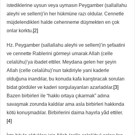
istediklerine uysun veya uymasın Peygamber (sallallahu
aleyhi ve sellem)’in her hükmüne razı oldular. Cennetle
müjdelendikleri halde cehenneme düşmekten en çok
onlar korktu.
[2]
Hz. Peygamber (sallallahu aleyhi ve sellem)’in şefaatini
ve cennette Rablerini görmeyi umarak Allah (celle
celalühu)’ya ibadet ettiler. Meydana gelen her şeyin
Allah (celle celalühu)’nun takdiriyle yani kaderle
olduğuna inandılar, bu konuda kafa karıştıracak soruları
bidat gördüler ve kaderi sorgulayanları azarladılar.
[3]
Bazen birbirleri ile “hakkı ortaya çıkarmak” adına
savaşmak zorunda kaldılar ama asla birbirleri hakkında
kötü konuşmadılar. Birbirlerini daima hayırla yâd ettiler.
[4]