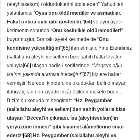
(aleyhisselam)’ı öldürdüklerini iddia eden” Yahudileri
yalanlamış: “
Oysa onu öldürmediler ve asmadılar.
Fakat onlara öyle gibi gösterildi.
”
[64]
ve aynı ayet-i
kerimenin sonunda “
Onu kesinlikle öldüremediler!
”
buyurmuştur. Sonraki ayet-i kerimede de “
Onu
kendisine yükselttiğini
”
[65]
ilan etmiştir. Yine Efendimiz
(sallallahu aleyhi ve sellem) bize sahih hatta tevatür
yoluyla
[66]
ulaşan hadis-i şeriflerinde, “
Meryem oğlu
İsa’nın yakında aramıza ineceğini
”
[67]
bizlere haber
vermiştir. Nerede, kimden, ne okudukları belli olmayan
ilahiyatçıların en ziyade inkâr ettikleri mesele budur.
Bizim bu konuda mihengimiz:
“Hz. Peygamber
(sallallahu aleyhi ve sellem)’den sahih yollarla bize
ulaşan “Deccal’in çıkması, İsa (aleyhisselam)’ın
yeryüzüne inmesi” gibi kıyamet alâmetlerine iman
ederiz!
[68]
Hz. Peygamber (sallallahu aleyhi ve