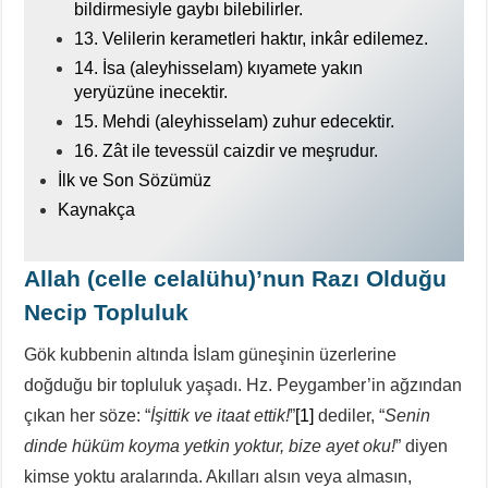
bildirmesiyle gaybı bilebilirler.
13. Velilerin kerametleri haktır, inkâr edilemez.
14. İsa (aleyhisselam) kıyamete yakın
yeryüzüne inecektir.
15. Mehdi (aleyhisselam) zuhur edecektir.
16. Zât ile tevessül caizdir ve meşrudur.
İlk ve Son Sözümüz
Kaynakça
Allah (celle celalühu)’nun Razı Olduğu
Necip Topluluk
Gök kubbenin altında İslam güneşinin üzerlerine
doğduğu bir topluluk yaşadı. Hz. Peygamber’in ağzından
çıkan her söze: “
İşittik ve itaat ettik!
”
[1]
dediler, “
Senin
dinde hüküm koyma yetkin yoktur, bize ayet oku!
” diyen
kimse yoktu aralarında. Akılları alsın veya almasın,