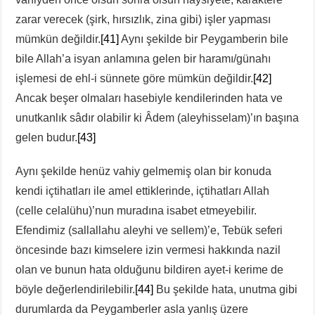
zarar verecek (şirk, hırsızlık, zina gibi) işler yapması
mümkün değildir.
[41]
Aynı şekilde bir Peygamberin bile
bile Allah’a isyan anlamına gelen bir haramı/günahı
işlemesi de ehl-i sünnete göre mümkün değildir.
[42]
Ancak beşer olmaları hasebiyle kendilerinden hata ve
unutkanlık sâdır olabilir ki Âdem (aleyhisselam)’ın başına
gelen budur.
[43]
Aynı şekilde henüz vahiy gelmemiş olan bir konuda
kendi içtihatları ile amel ettiklerinde, içtihatları Allah
(celle celalühu)’nun muradına isabet etmeyebilir.
Efendimiz (sallallahu aleyhi ve sellem)’e, Tebük seferi
öncesinde bazı kimselere izin vermesi hakkında nazil
olan ve bunun hata olduğunu bildiren ayet-i kerime de
böyle değerlendirilebilir.
[44]
Bu şekilde hata, unutma gibi
durumlarda da Peygamberler asla yanlış üzere