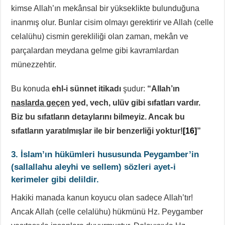
kimse Allah’ın mekânsal bir yükseklikte bulunduğuna
inanmış olur. Bunlar cisim olmayı gerektirir ve Allah (celle
celalühu) cismin gerekliliği olan zaman, mekân ve
parçalardan meydana gelme gibi kavramlardan
münezzehtir.
Bu konuda
ehl-i sünnet itikadı
şudur:
“Allah’ın
naslarda geçen
yed, vech, ulüv gibi sıfatları vardır.
Biz bu sıfatların detaylarını bilmeyiz. Ancak bu
sıfatların yaratılmışlar ile bir benzerliği yoktur!
[16]
”
3. İslam’ın hükümleri hususunda Peygamber’in
(sallallahu aleyhi ve sellem) sözleri ayet-i
kerimeler gibi delildir.
Hakiki manada kanun koyucu olan sadece Allah’tır!
Ancak Allah (celle celalühu) hükmünü Hz. Peygamber