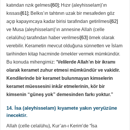
katından rızık gelmesi
[60]
; Hızır (aleyhisselam)’ın
kıssası
[61]
; Belkıs’ın tahtının uzak bir mesafeden göz
açıp kapayıncaya kadar birisi tarafından getirilmesi
[62]
ve Musa (aleyhisselam)’ın annesine Allah (celle
celalühu) tarafından haber verilmesi
[63]
örnek olarak
verebilir. Kerametin mevcut olduğuna sünnetten ve İslam
tarihinden kitap hacminde örnekler vermek mümkündür.
Bu konuda mihengimiz: “
Velilerde Allah’ın bir ikramı
olarak keramet zuhur etmesi mümkündür ve vakidir.
Kendilerinde bir keramet bulunmayan kimselerin
keramet müessesini inkâr etmelerinin, kör bir
kimsenin “güneş yok” demesinden farkı yoktur.”
14. İsa
(aleyhisselam)
kıyamete yakın yeryüzüne
inecektir.
Allah (celle celalühu), Kur’an-ı Kerim’de “İsa