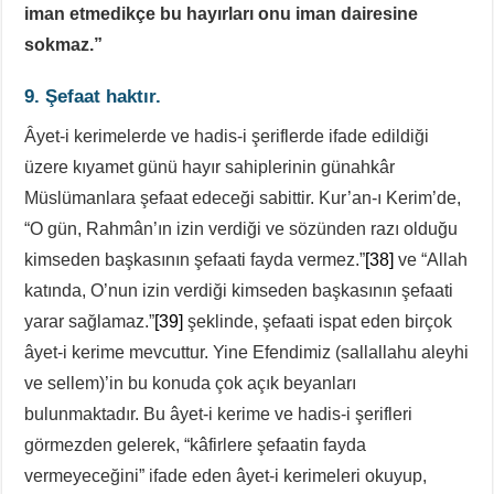
iman etmedikçe bu hayırları onu iman dairesine
sokmaz.”
9. Şefaat haktır.
Âyet-i kerimelerde ve hadis-i şeriflerde ifade edildiği
üzere kıyamet günü hayır sahiplerinin günahkâr
Müslümanlara şefaat edeceği sabittir. Kur’an-ı Kerim’de,
“O gün, Rahmân’ın izin verdiği ve sözünden razı olduğu
kimseden başkasının şefaati fayda vermez.”
[38]
ve “Allah
katında, O’nun izin verdiği kimseden başkasının şefaati
yarar sağlamaz.”
[39]
şeklinde, şefaati ispat eden birçok
âyet-i kerime mevcuttur. Yine Efendimiz (sallallahu aleyhi
ve sellem)’in bu konuda çok açık beyanları
bulunmaktadır. Bu âyet-i kerime ve hadis-i şerifleri
görmezden gelerek, “kâfirlere şefaatin fayda
vermeyeceğini” ifade eden âyet-i kerimeleri okuyup,