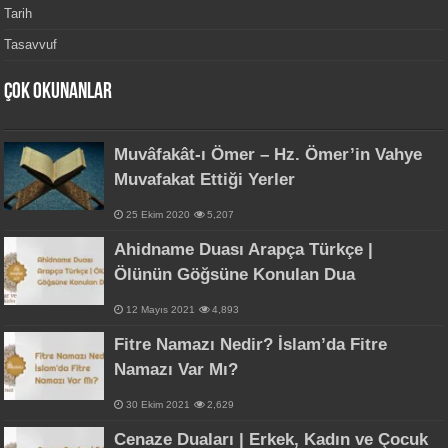
Tarih
Tasavvuf
Çok Okunanlar
Muvâfakât-ı Ömer – Hz. Ömer’in Vahye
Muvafakat Ettiği Yerler
25 Ekim 2020
5,207
Ahidname Duası Arapça Türkçe |
Ölünün Göğsüne Konulan Dua
12 Mayıs 2021
4,893
Fitre Namazı Nedir? İslam’da Fitre
Namazı Var Mı?
30 Ekim 2021
2,629
Cenaze Duaları | Erkek, Kadın ve Çocuk