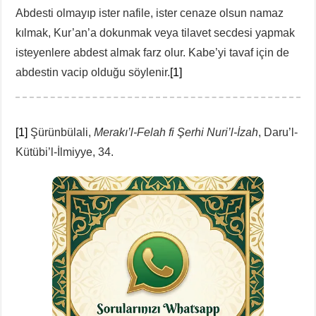
Abdesti olmayıp ister nafile, ister cenaze olsun namaz
kılmak, Kur’an’a dokunmak veya tilavet secdesi yapmak
isteyenlere abdest almak farz olur. Kabe’yi tavaf için de
abdestin vacip olduğu söylenir.
[1]
[1]
Şürünbülali,
Merakı’l-Felah fi Şerhi Nuri’l-İzah
, Daru’l-
Kütübi’l-İlmiyye, 34.