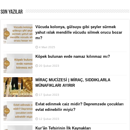
SON YAZILAR
Vücuda kolonya, gülsuyu gibi şeyler sürmek
yahut ıslak mendille vücudu silmek orucu bozar
mı?
4 Mart 2025
Köpek bulunan evde namaz kılınmaz mı?
20 Şubat 2023
MİRAÇ MUCİZESİ | MİRAÇ, SIDDIKLARLA
MÜNAFIKLARI AYIRIR
17 Şubat 2023
Evlat edinmek caiz midir? Depremzede çocukları
evlat edinebilir miyiz?
12 Şubat 2023
Kur’ân Tefsirinin İlk Kaynakları