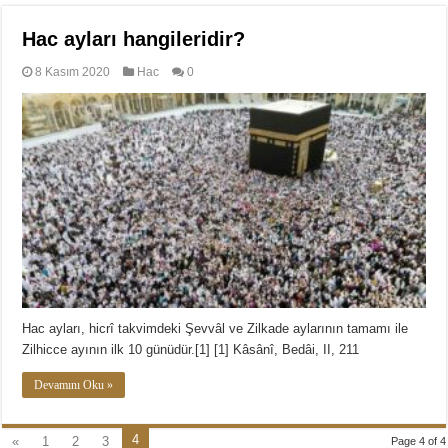
Hac ayları hangileridir?
8 Kasım 2020
Hac
0
Hac ayları, hicrî takvimdeki Şevvâl ve Zilkade aylarının tamamı ile
Zilhicce ayının ilk 10 günüdür.[1] [1] Kâsânî, Bedâi, II, 211
Devamını Oku »
4
«
1
2
3
Page 4 of 4