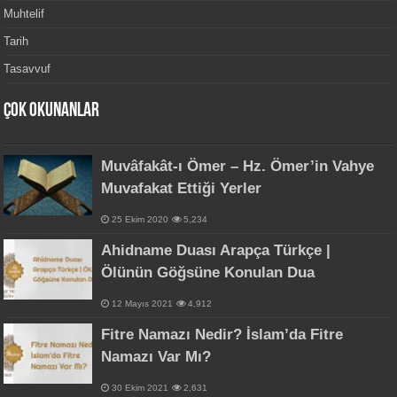
Muhtelif
Tarih
Tasavvuf
Çok Okunanlar
Muvâfakât-ı Ömer – Hz. Ömer’in Vahye
Muvafakat Ettiği Yerler
25 Ekim 2020
5,234
Ahidname Duası Arapça Türkçe |
Ölünün Göğsüne Konulan Dua
12 Mayıs 2021
4,912
Fitre Namazı Nedir? İslam’da Fitre
Namazı Var Mı?
30 Ekim 2021
2,631