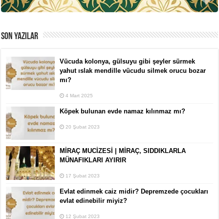
SON YAZILAR
Vücuda kolonya, gülsuyu gibi şeyler sürmek
yahut ıslak mendille vücudu silmek orucu bozar
mı?
4 Mart 2025
Köpek bulunan evde namaz kılınmaz mı?
20 Şubat 2023
MİRAÇ MUCİZESİ | MİRAÇ, SIDDIKLARLA
MÜNAFIKLARI AYIRIR
17 Şubat 2023
Evlat edinmek caiz midir? Depremzede çocukları
evlat edinebilir miyiz?
12 Şubat 2023