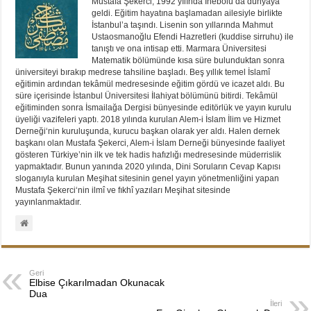
Mustafa Şekerci, 1992 yılında İnebolu’da dünyaya
geldi. Eğitim hayatına başlamadan ailesiyle birlikte
İstanbul’a taşındı. Lisenin son yıllarında Mahmut
Ustaosmanoğlu Efendi Hazretleri (kuddise sirruhu) ile
tanıştı ve ona intisap etti. Marmara Üniversitesi
Matematik bölümünde kısa süre bulunduktan sonra
üniversiteyi bırakıp medrese tahsiline başladı. Beş yıllık temel İslamî
eğitimin ardından tekâmül medresesinde eğitim gördü ve icazet aldı. Bu
süre içerisinde İstanbul Üniversitesi İlahiyat bölümünü bitirdi. Tekâmül
eğitiminden sonra İsmailağa Dergisi bünyesinde editörlük ve yayın kurulu
üyeliği vazifeleri yaptı. 2018 yılında kurulan Alem-i İslam İlim ve Hizmet
Derneği‘nin kuruluşunda, kurucu başkan olarak yer aldı. Halen dernek
başkanı olan Mustafa Şekerci, Alem-i İslam Derneği bünyesinde faaliyet
gösteren Türkiye’nin ilk ve tek hadis hafızlığı medresesinde müderrislik
yapmaktadır. Bunun yanında 2020 yılında, Dini Soruların Cevap Kapısı
sloganıyla kurulan Meşihat sitesinin genel yayın yönetmenliğini yapan
Mustafa Şekerci‘nin ilmî ve fıkhî yazıları Meşihat sitesinde
yayınlanmaktadır.
Geri
Elbise Çıkarılmadan Okunacak
Dua
İleri