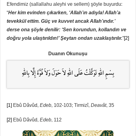
Efendimiz (sallallahu aleyhi ve sellem) şöyle buyurdu:
“
Her kim evinden çıkarken, ‘Allah’ın adıyla! Allah’a
tevekkül ettim. Güç ve kuvvet ancak Allah’ındır.’
derse ona şöyle denilir: ‘Sen korundun, kollandın ve
doğru yola ulaştırıldın!’ Şeytan ondan uzaklaştırılır.
”
[2]
Duanın Okunuşu
بِسْمِ اللّٰهِ تَوَكَّلْتُ عَلَى اللّٰهِ لاَ حَوْلَ وَلاَ قُوَّةَ إِلَّا بِاللّٰهِ
[1]
Ebû Dâvûd,
Edeb
, 102-103; Tirmizî,
Deavât
, 35
[2]
Ebû Dâvûd,
Edeb
, 112