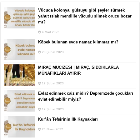
Vücuda kolonya, gülsuyu gibi şeyler sürmek
yahut ıslak mendille vücudu silmek orucu bozar
mı?
4 Mart 2025
Köpek bulunan evde namaz kılınmaz mı?
20 Şubat 2023
MİRAÇ MUCİZESİ | MİRAÇ, SIDDIKLARLA
MÜNAFIKLARI AYIRIR
17 Şubat 2023
Evlat edinmek caiz midir? Depremzede çocukları
evlat edinebilir miyiz?
12 Şubat 2023
Kur’ân Tefsirinin İlk Kaynakları
24 Nisan 2022