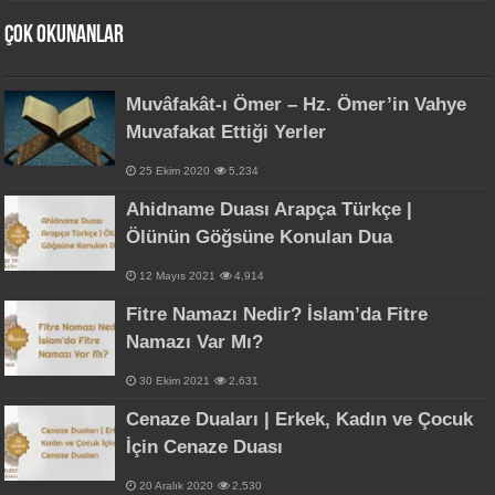
Çok Okunanlar
Muvâfakât-ı Ömer – Hz. Ömer’in Vahye
Muvafakat Ettiği Yerler
25 Ekim 2020
5,234
Ahidname Duası Arapça Türkçe |
Ölünün Göğsüne Konulan Dua
12 Mayıs 2021
4,914
Fitre Namazı Nedir? İslam’da Fitre
Namazı Var Mı?
30 Ekim 2021
2,631
Cenaze Duaları | Erkek, Kadın ve Çocuk
İçin Cenaze Duası
20 Aralık 2020
2,530