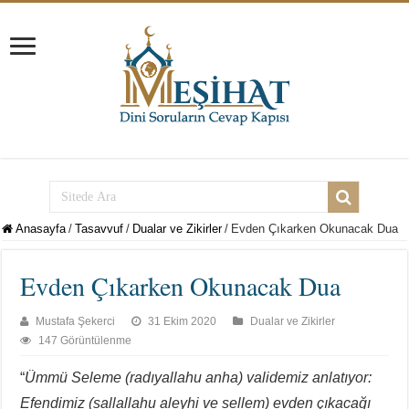
Anasayfa
/
Tasavvuf
/
Dualar ve Zikirler
/
Evden Çıkarken Okunacak Dua
Evden Çıkarken Okunacak Dua
Mustafa Şekerci
31 Ekim 2020
Dualar ve Zikirler
147 Görüntülenme
“
Ümmü Seleme (radıyallahu anha) validemiz anlatıyor:
Efendimiz (sallallahu aleyhi ve sellem) evden çıkacağı