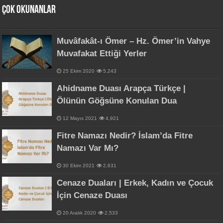
Çok Okunanlar
Muvâfakât-ı Ömer – Hz. Ömer’in Vahye
Muvafakat Ettiği Yerler
25 Ekim 2020
5,243
Ahidname Duası Arapça Türkçe |
Ölünün Göğsüne Konulan Dua
12 Mayıs 2021
4,921
Fitre Namazı Nedir? İslam’da Fitre
Namazı Var Mı?
30 Ekim 2021
2,631
Cenaze Duaları | Erkek, Kadın ve Çocuk
İçin Cenaze Duası
20 Aralık 2020
2,533