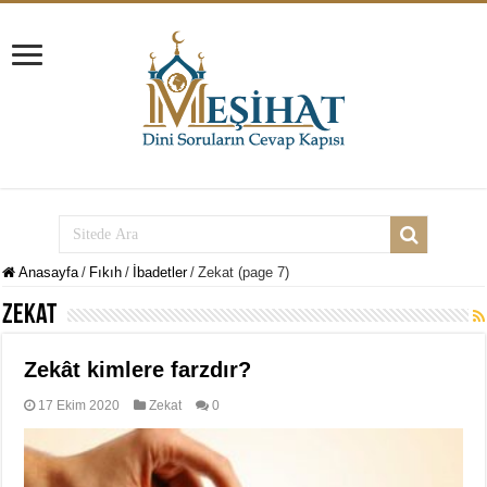
Anasayfa
/
Fıkıh
/
İbadetler
/
Zekat (page 7)
Zekat
Zekât kimlere farzdır?
17 Ekim 2020
Zekat
0