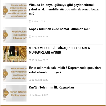
Vücuda kolonya, gülsuyu gibi şeyler sürmek
yahut ıslak mendille vücudu silmek orucu bozar
mı?
4 Mart 2025
Köpek bulunan evde namaz kılınmaz mı?
20 Şubat 2023
MİRAÇ MUCİZESİ | MİRAÇ, SIDDIKLARLA
MÜNAFIKLARI AYIRIR
17 Şubat 2023
Evlat edinmek caiz midir? Depremzede çocukları
evlat edinebilir miyiz?
12 Şubat 2023
Kur’ân Tefsirinin İlk Kaynakları
24 Nisan 2022