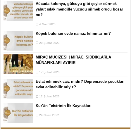
Vücuda kolonya, gülsuyu gibi şeyler sürmek
yahut ıslak mendille vücudu silmek orucu bozar
mı?
4 Mart 2025
Köpek bulunan evde namaz kılınmaz mı?
20 Şubat 2023
MİRAÇ MUCİZESİ | MİRAÇ, SIDDIKLARLA
MÜNAFIKLARI AYIRIR
17 Şubat 2023
Evlat edinmek caiz midir? Depremzede çocukları
evlat edinebilir miyiz?
12 Şubat 2023
Kur’ân Tefsirinin İlk Kaynakları
24 Nisan 2022