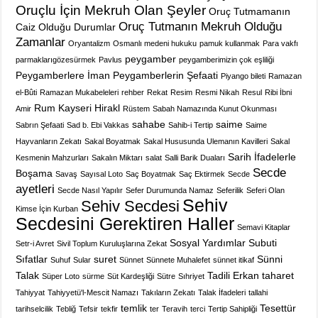
Oruçlu İçin Mekruh Olan Şeyler
Oruç Tutmamanın
Oruç Tutmanın Mekruh Olduğu
Caiz Olduğu Durumlar
Zamanlar
Oryantalizm
Osmanlı medeni hukuku
pamuk kullanmak
Para vakfı
peygamber
parmaklarıgözesürmek
Pavlus
peygamberimizin çok eşliliği
Peygamberlere İman
Peygamberlerin Şefaati
Piyango bileti
Ramazan
el-Bûti
Ramazan Mukabeleleri
rehber
Rekat
Resim
Resmi Nikah
Resul
Ribi İbni
Rum Kayseri Hirakl
Amir
Rüstem
Sabah Namazında Kunut Okunması
sahabe
saime
Sabrın Şefaati
Sad b. Ebi Vakkas
Sahib-i Tertip
Saime
Hayvanların Zekatı
Sakal Boyatmak
Sakal Hususunda Ulemanın Kavilleri
Sakal
Sarih İfadelerle
Kesmenin Mahzurları
Sakalın Miktarı
salat
Salli Barik Duaları
Secde
Boşama
Savaş
Sayısal Loto
Saç Boyatmak
Saç Ektirmek
Secde
ayetleri
Secde Nasıl Yapılır
Sefer Durumunda Namaz
Seferilik
Seferi Olan
Sehiv
Sehiv Secdesi
Kimse İçin Kurban
Secdesini Gerektiren Haller
Semavi Kitaplar
Sosyal Yardımlar
Subuti
Setr-i Avret
Sivil Toplum Kuruluşlarına Zekat
Sıfatlar
suret
Sünni
Suhuf
Sular
Sünnet
Sünnete Muhalefet
sünnet itikaf
Talak
Tadili Erkan
taharet
Süper Loto
sürme
Süt Kardeşliği
Sütre
Sıhriyet
Tahiyyat
Tahiyyetü'l-Mescit Namazı
Takıların Zekatı
Talak İfadeleri
tallahi
temlik
Tesettür
tarihselcilik
Tebliğ
Tefsir
tekfir
ter
Teravih
terci
Tertip Sahipliği