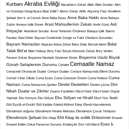
Akraba Evliliği
Kurbanı
Alacakların Zekatı
Allah
Allah Dostları
Altın
ve Gümüşte Hangi Ayara İtibar Edilir?
Altının Zekatı
Alûfe
Alışveriş Faizi
Amellerin
Anne Baba Hakkı
Şefaati
Amr b. el-Cemuh
Anne Baba Duası
Anne Babaya
Arazi Mahsullerinin Zekatı
Asli
Zulüm
Anneye İyilik Etmek
Arefe Günü
İhtiyaçlar
Ateistlerin Soruları
Avret Yerlerinin Örtülmesi
Babaya İyilik
Bakım
Paraları
Batıl Dinler
Bayram Günlerinde Zengin ve Fakir Olanların Durumları
Bayram Namazları
Bidat
Başkası Adına Zekat
Beka Sıfatı
Berzah Alemi
Talak
Bid‘at
Bilal-i Habeşi
Borç Faizi
Borçlu Kimsenin Zekatı
Borç Verilen
Boşanma Usulü
Büyük
Paranın Zekatı
Boşanma Niyetiyle Söylenen Sözler
Cemaatle Namaz
Günah Sahiplerinin Durumu
Cehalet
Cenazede Okunacak Dualar
Cenaze Duaları
Cenaze Namazında Ellerin Durumu
Cuma
Cennet
Cihat
Cilbab
Cuma Ezanı
Cuma Gününün Önemi
Cuma Hutbesi
Namazı
Devlet Destekleri
Dini
Cuma Namazının Şartları
Dinden çıkma
Nikah
Dualar ve Zikirler
Duanın Faziletleri
Dâru'l-Harb
Dâru'l-İslam
Düşük
Ebu Süfyan ve Hirakl
Yapmak
Ebu Hureyre
Ebu Süfyan
Ebu’l-Yüsr Âbidîn
Ebû Eyyûb el-Ensârî
Ebû Katâde
Edebül Müfred
Edep
Efendi Hazretlerimiz
Efendimizin doğumu
Efendimizin Hirakle Mektubu
Efendimizin Çocuk Terbiyesi
Efendimizin Şefaati
Ehli Kitap ile evlilik
Ehlisünnet
Ehl-i Kitap
Emanet
Enes b.
Emanet Edilen Zekat Parasının Durumu
Emlakçılık
Emr-i bi'l-Maruf