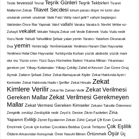
Teşrik Günleri
tevessül
Teşrik Tekbirleri
Teslis
Tevrat
Ticaret
Tilavet Secdesi
Mallarının Zekatı
tohum parası düşer mi
turist
uluv
unutarak yemek
unutmak
Vade Faizi
Vahiy nasıl gelir?
vahyin başlangıcı
vallahi
Vaktinden Önce İftar Yapmak
Vakıf
Varaka
Varaka b. Nevfel
Vehbe ez-
vekalet
Zuhayli
Vekalet Yoluyla Zekat
veli
Vesile Edinmek
Vudu
Vudu nedir
Vuzu Nedir
Yahudi
Yahudilikte Şefaat
yalan yemin
Yaratıcı
Yatarken Okunacak
yemin
Dua
Yemini lağv
Yemînimüakide
Yenilmesi Haram Olan Hayvanlar
Yenilmesi Helal Olan Hayvanlar
Yurtdışında Kurban
yüzük abdestte
yüzük mani
olur mu
Yüzün sınırı
Yüzü Suyu Hürmetine İfadesi
Yıkama Miktarı
Yıkanması
gereken yer
Yılbaşı Kutlamaları
Yılbaşı Çekilişi
Zahid el-Kevseri
Zan Üzere Oruç
Açmak
Zatların Şefaati
Zebur
Zekat Alamayacak Kişiler
Zekat Hakkında Ayet-i
Zekat
Kerimeler
Zekat Hakkında Hadis-i Şerifler
Zekat Hesabı
Kimlere Verilir
Zekat Verilmesi
Zekat Ne Zaman Verilir
Zekat Verilmesi Gerekmeyen
Gereken Mallar
Mallar
Zekat Vermesi Gereken Kimseler
Zekatın Taksitle Ödenmesi
Zina
Zenginlik
zerdüşt
Zerdüştlük nedir
Zeyd b. Desine
Zikrin Faziletleri
Yapanın Evliliği
Ziynet Eşyalarının Zekatı
Zühd
Çarşaf
Çift Ezan
Çocuk
Çok Eşlilik
Emzirmek
Çocuk için kurban
Çocuklara Beddua
Çocuk Terbiyesi
Öşür
Örtünmek
Üç
Ölülerin Arkasından Konuşmak
Ömer Nasuhi Bilmen