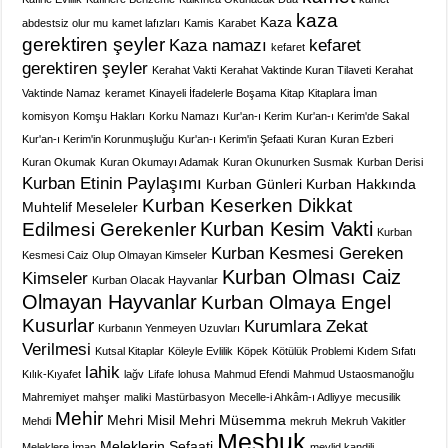
kaza
Kaza
abdestsiz olur mu
kamet lafızları
Kamis
Karabet
gerektiren şeyler
Kaza namazı
kefaret
kefaret
gerektiren şeyler
Kerahat Vakti
Kerahat Vaktinde Kuran Tilaveti
Kerahat
Vaktinde Namaz
keramet
Kinayeli İfadelerle Boşama
Kitap
Kitaplara İman
komisyon
Komşu Hakları
Korku Namazı
Kur'an-ı Kerim
Kur'an-ı Kerim'de Sakal
Kur'an-ı Kerim'in Korunmuşluğu
Kur'an-ı Kerim'in Şefaati
Kuran
Kuran Ezberi
Kuran Okumak
Kuran Okumayı Adamak
Kuran Okunurken Susmak
Kurban Derisi
Kurban Etinin Paylaşımı
Kurban Günleri
Kurban Hakkında
Kurban Keserken Dikkat
Muhtelif Meseleler
Kurban Kesim Vakti
Edilmesi Gerekenler
Kurban
Kurban Kesmesi Gereken
Kesmesi Caiz Olup Olmayan Kimseler
Kurban Olması Caiz
Kimseler
Kurban Olacak Hayvanlar
Olmayan Hayvanlar
Kurban Olmaya Engel
Kusurlar
Kurumlara Zekat
Kurbanın Yenmeyen Uzuvları
Verilmesi
Kutsal Kitaplar
Köleyle Evlilik
Köpek
Kötülük Problemi
Kıdem Sıfatı
lahik
Kılık-Kıyafet
lağv
Lifafe
lohusa
Mahmud Efendi
Mahmud Ustaosmanoğlu
Mahremiyet
mahşer
maliki
Mastürbasyon
Mecelle-i Ahkâm-ı Adliyye
mecusilik
Mehir
Mehri Misil
Mehri Müsemma
Mehdi
mekruh
Mekruh Vakitler
Mesbuk
Meleklerin Şefaati
Meleklere İman
mevlid kandili