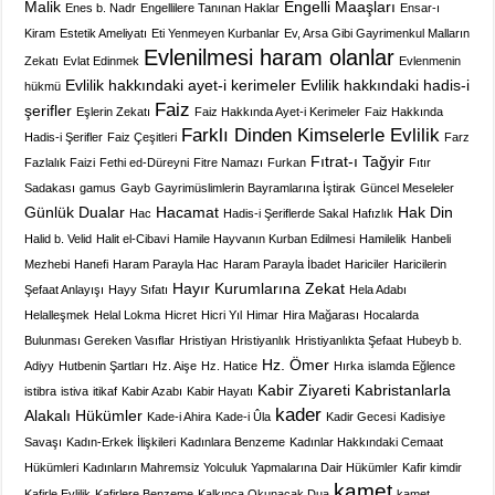
Malik
Engelli Maaşları
Enes b. Nadr
Engellilere Tanınan Haklar
Ensar-ı
Kiram
Estetik Ameliyatı
Eti Yenmeyen Kurbanlar
Ev, Arsa Gibi Gayrimenkul Malların
Evlenilmesi haram olanlar
Zekatı
Evlat Edinmek
Evlenmenin
Evlilik hakkındaki ayet-i kerimeler
Evlilik hakkındaki hadis-i
hükmü
Faiz
şerifler
Eşlerin Zekatı
Faiz Hakkında Ayet-i Kerimeler
Faiz Hakkında
Farklı Dinden Kimselerle Evlilik
Hadis-i Şerifler
Faiz Çeşitleri
Farz
Fıtrat-ı Tağyir
Fazlalık Faizi
Fethi ed-Düreyni
Fitre Namazı
Furkan
Fıtır
Sadakası
gamus
Gayb
Gayrimüslimlerin Bayramlarına İştirak
Güncel Meseleler
Günlük Dualar
Hacamat
Hak Din
Hac
Hadis-i Şeriflerde Sakal
Hafızlık
Halid b. Velid
Halit el-Cibavi
Hamile Hayvanın Kurban Edilmesi
Hamilelik
Hanbeli
Mezhebi
Hanefi
Haram Parayla Hac
Haram Parayla İbadet
Hariciler
Haricilerin
Hayır Kurumlarına Zekat
Şefaat Anlayışı
Hayy Sıfatı
Hela Adabı
Helalleşmek
Helal Lokma
Hicret
Hicri Yıl
Himar
Hira Mağarası
Hocalarda
Bulunması Gereken Vasıflar
Hristiyan
Hristiyanlık
Hristiyanlıkta Şefaat
Hubeyb b.
Hz. Ömer
Adiyy
Hutbenin Şartları
Hz. Aişe
Hz. Hatice
Hırka
islamda Eğlence
Kabir Ziyareti
Kabristanlarla
istibra
istiva
itikaf
Kabir Azabı
Kabir Hayatı
kader
Alakalı Hükümler
Kade-i Ahira
Kade-i Ûla
Kadir Gecesi
Kadisiye
Savaşı
Kadın-Erkek İlişkileri
Kadınlara Benzeme
Kadınlar Hakkındaki Cemaat
Hükümleri
Kadınların Mahremsiz Yolculuk Yapmalarına Dair Hükümler
Kafir kimdir
kamet
Kafirle Evlilik
Kafirlere Benzeme
Kalkınca Okunacak Dua
kamet