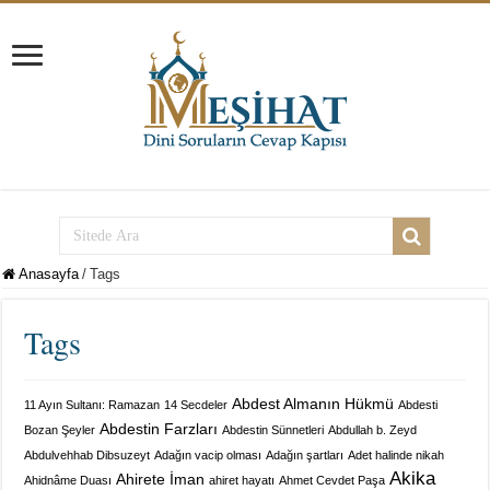
Anasayfa
/
Tags
Tags
Abdest Almanın Hükmü
11 Ayın Sultanı: Ramazan
14 Secdeler
Abdesti
Abdestin Farzları
Bozan Şeyler
Abdestin Sünnetleri
Abdullah b. Zeyd
Abdulvehhab Dibsuzeyt
Adağın vacip olması
Adağın şartları
Adet halinde nikah
Akika
Ahirete İman
Ahidnâme Duası
ahiret hayatı
Ahmet Cevdet Paşa