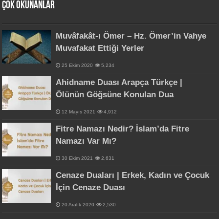
Çok Okunanlar
Muvâfakât-ı Ömer – Hz. Ömer’in Vahye
Muvafakat Ettiği Yerler
25 Ekim 2020
5,234
Ahidname Duası Arapça Türkçe |
Ölünün Göğsüne Konulan Dua
12 Mayıs 2021
4,912
Fitre Namazı Nedir? İslam’da Fitre
Namazı Var Mı?
30 Ekim 2021
2,631
Cenaze Duaları | Erkek, Kadın ve Çocuk
İçin Cenaze Duası
20 Aralık 2020
2,530