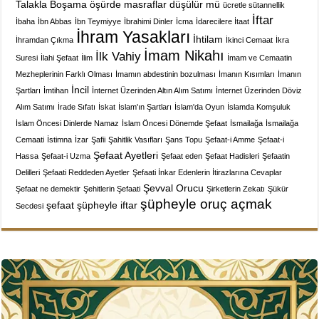
Talakla Boşama
öşürde masraflar düşülür mü
ücretle sütannellik
İftar
İbaha
İbn Abbas
İbn Teymiyye
İbrahimi Dinler
İcma
İdarecilere İtaat
İhram Yasakları
İhtilam
İhramdan Çıkma
İkinci Cemaat
İkra
İmam Nikahı
İlk Vahiy
Suresi
İlahi Şefaat
İlim
İmam ve Cemaatin
Mezheplerinin Farklı Olması
İmamın abdestinin bozulması
İmanın Kısımları
İmanın
İncil
Şartları
İmtihan
İnternet Üzerinden Altın Alım Satımı
İnternet Üzerinden Döviz
Alım Satımı
İrade Sıfatı
İskat
İslam'ın Şartları
İslam'da Oyun
İslamda Komşuluk
İslam Öncesi Dinlerde Namaz
İslam Öncesi Dönemde Şefaat
İsmailağa
İsmailağa
Cemaati
İstimna
İzar
Şafii
Şahitlik Vasıfları
Şans Topu
Şefaat-i Amme
Şefaat-i
Şefaat Ayetleri
Hassa
Şefaat-i Uzma
Şefaat eden
Şefaat Hadisleri
Şefaatin
Delilleri
Şefaati Reddeden Ayetler
Şefaati İnkar Edenlerin İtirazlarına Cevaplar
Şevval Orucu
Şefaat ne demektir
Şehitlerin Şefaati
Şirketlerin Zekatı
Şükür
şüpheyle oruç açmak
şefaat
şüpheyle iftar
Secdesi