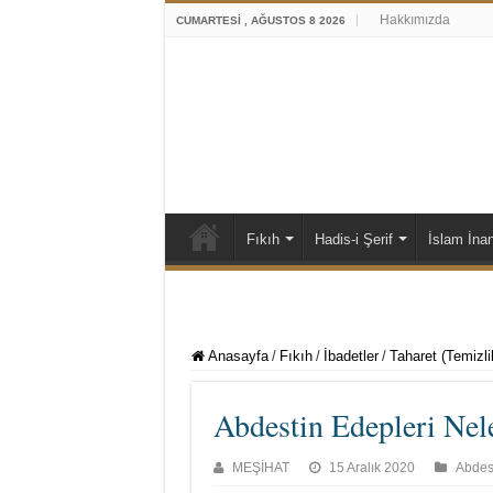
Hakkımızda
CUMARTESI , AĞUSTOS 8 2026
Fıkıh
Hadis-i Şerif
İslam İna
Anasayfa
/
Fıkıh
/
İbadetler
/
Taharet (Temizli
Abdestin Edepleri Nel
MEŞİHAT
15 Aralık 2020
Abdes