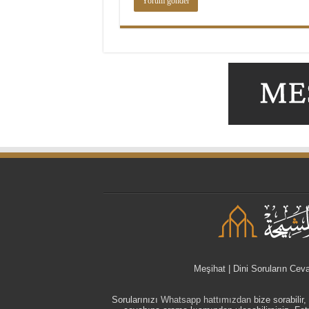
Meşihat | Dini Soruların Cev
Sorularınızı
Whatsapp hattımızdan
bize sorabilir