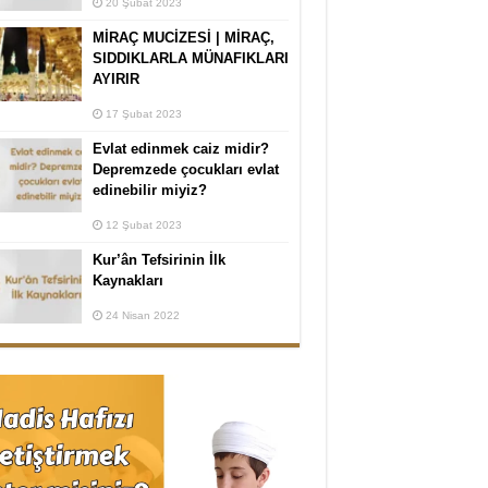
20 Şubat 2023
MİRAÇ MUCİZESİ | MİRAÇ,
SIDDIKLARLA MÜNAFIKLARI
AYIRIR
17 Şubat 2023
Evlat edinmek caiz midir?
Depremzede çocukları evlat
edinebilir miyiz?
12 Şubat 2023
Kur’ân Tefsirinin İlk
Kaynakları
24 Nisan 2022