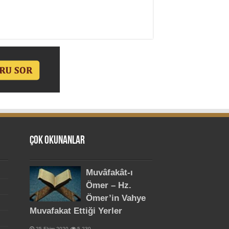
Çok Okunanlar
Muvâfakât-ı
Ömer – Hz.
Ömer’in Vahye
Muvafakat Ettiği Yerler
25 Ekim 2020
5,230