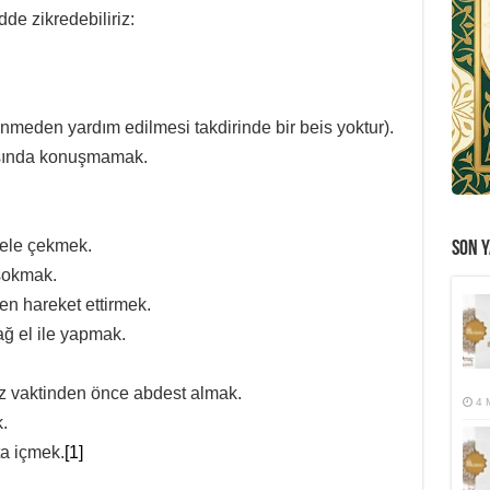
e zikredebiliriz:
meden yardım edilmesi takdirinde bir beis yoktur).
ışında konuşmamak.
ele çekmek.
SON Y
 sokmak.
en hareket ettirmek.
ğ el ile yapmak.
z vaktinden önce abdest almak.
4 
.
a içmek.
[1]