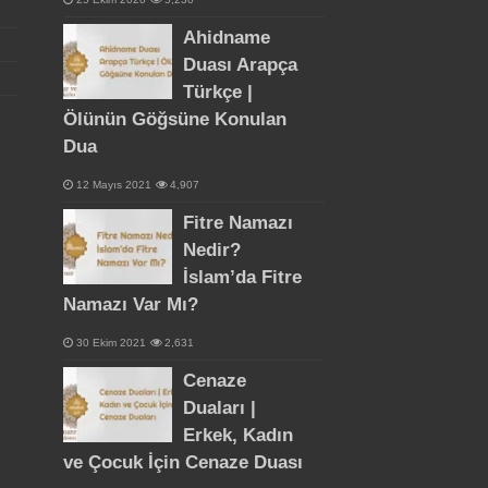
Ahidname
Duası Arapça
Türkçe |
Ölünün Göğsüne Konulan
Dua
12 Mayıs 2021
4,907
Fitre Namazı
Nedir?
İslam’da Fitre
Namazı Var Mı?
30 Ekim 2021
2,631
Cenaze
Duaları |
Erkek, Kadın
ve Çocuk İçin Cenaze Duası