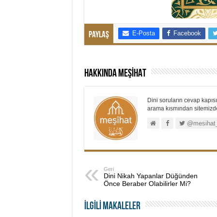
E-Posta
Facebook
Paylaş
Hakkında MEŞİHAT
Dini soruların cevap kapısı.
arama kısmından sitemizdek
@mesihat
Geri
Dini Nikah Yapanlar Düğünden
Önce Beraber Olabilirler Mi?
İLGİLİ MAKALELER