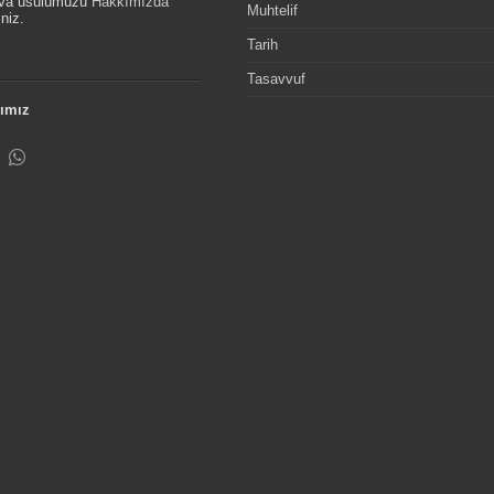
etva usulümüzü
Hakkımızda
Muhtelif
niz.
Tarih
Tasavvuf
ımız