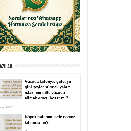
AZILAR
Vücuda kolonya, gülsuyu
gibi şeyler sürmek yahut
ıslak mendille vücudu
silmek orucu bozar mı?
Mart 2025
Köpek bulunan evde namaz
kılınmaz mı?