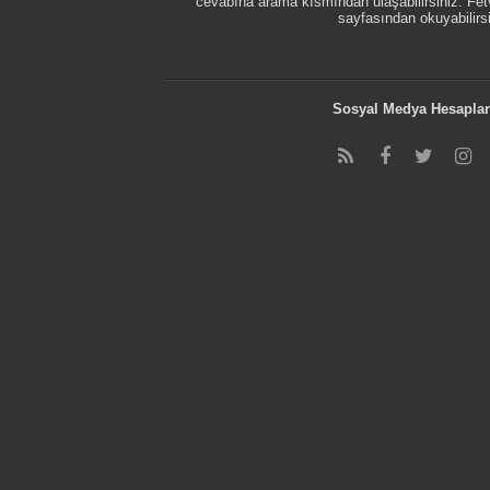
cevabına arama kısmından ulaşabilirsiniz. F
sayfasından okuyabilirsi
Sosyal Medya Hesaplar