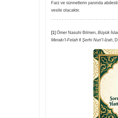
Farz ve sünnetlerin yanında abdesti
vesile olacaktır.
[1]
Ömer Nasuhi Bilmen,
Büyük İsla
Merakı’l-Felah fi Şerhi Nuri’l-İzah
, D