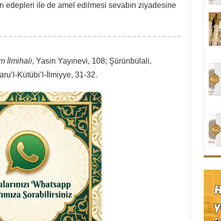
n edepleri ile de amel edilmesi sevabın ziyadesine
m İlmihali
, Yasin Yayınevi, 108; Şürünbülali,
aru’l-Kütübi’l-İlmiyye, 31-32.