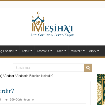
nç Esasları
Tefsir
Tasavvuf
Tarih
Muhtelif
Arşiv
k)
/
Abdest
/
Abdestin Edepleri Nelerdir?
erdir?
t
169 Görüntülenme