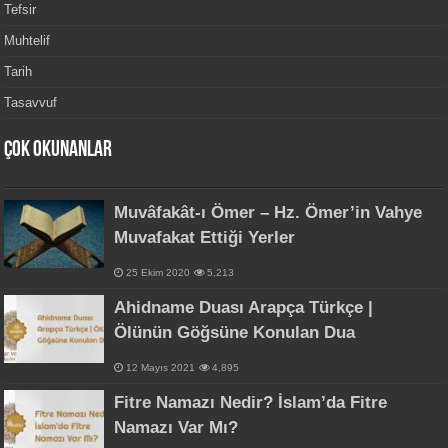
Tefsir
Muhtelif
Tarih
Tasavvuf
Çok Okunanlar
Muvâfakât-ı Ömer – Hz. Ömer’in Vahye
Muvafakat Ettiği Yerler
25 Ekim 2020
5,213
Ahidname Duası Arapça Türkçe |
Ölünün Göğsüne Konulan Dua
12 Mayıs 2021
4,895
Fitre Namazı Nedir? İslam’da Fitre
Namazı Var Mı?