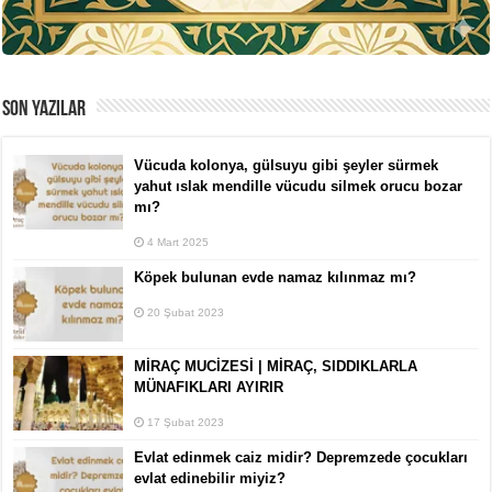
SON YAZILAR
Vücuda kolonya, gülsuyu gibi şeyler sürmek
yahut ıslak mendille vücudu silmek orucu bozar
mı?
4 Mart 2025
Köpek bulunan evde namaz kılınmaz mı?
20 Şubat 2023
MİRAÇ MUCİZESİ | MİRAÇ, SIDDIKLARLA
MÜNAFIKLARI AYIRIR
17 Şubat 2023
Evlat edinmek caiz midir? Depremzede çocukları
evlat edinebilir miyiz?