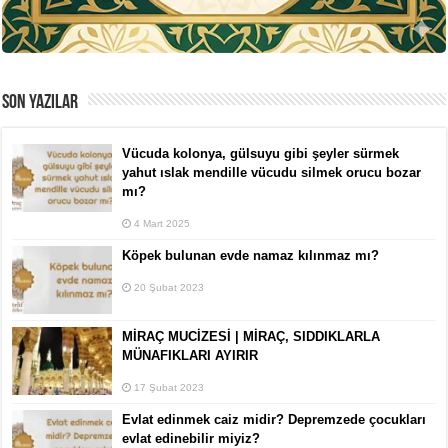
SON YAZILAR
Vücuda kolonya, gülsuyu gibi şeyler sürmek
yahut ıslak mendille vücudu silmek orucu bozar
mı?
4 Mart 2025
Köpek bulunan evde namaz kılınmaz mı?
20 Şubat 2023
MİRAÇ MUCİZESİ | MİRAÇ, SIDDIKLARLA
MÜNAFIKLARI AYIRIR
17 Şubat 2023
Evlat edinmek caiz midir? Depremzede çocukları
evlat edinebilir miyiz?