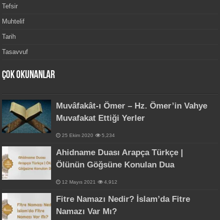
Tefsir
Muhtelif
Tarih
Tasavvuf
Çok Okunanlar
Muvâfakât-ı Ömer – Hz. Ömer’in Vahye
Muvafakat Ettiği Yerler
25 Ekim 2020
5,234
Ahidname Duası Arapça Türkçe |
Ölünün Göğsüne Konulan Dua
12 Mayıs 2021
4,912
Fitre Namazı Nedir? İslam’da Fitre
Namazı Var Mı?