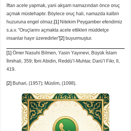
İftarı acele yapmak, yani akşam namazından önce oruç
açmak müstehaptır. Böylece oruç hali, namazda kalbin
huzuruna engel olmaz.
[1]
Nitekim Peygamber efendimiz
s.a.v. “Oruçlarını açmakta acele ettikleri müddetçe
insanlar hayır üzeredirler”
[2]
buyurmuştur.
[1]
Ömer Nasuhi Bilmen, Yasin Yayınevi, Büyük İslam
İlmihali, 359; İbni Abidin, Reddü’l-Muhtar, Darü’l Fikr, II,
419.
[2]
Buhari, (1957); Müslim, (1098).