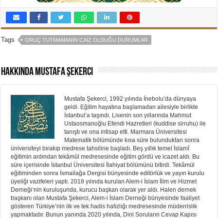
Tags
ORUÇ TUTMAMANIN CAIZ OLDUĞU DURUMLAR
Hakkında Mustafa Şekerci
Mustafa Şekerci, 1992 yılında İnebolu’da dünyaya
geldi. Eğitim hayatına başlamadan ailesiyle birlikte
İstanbul’a taşındı. Lisenin son yıllarında Mahmut
Ustaosmanoğlu Efendi Hazretleri (kuddise sirruhu) ile
tanıştı ve ona intisap etti. Marmara Üniversitesi
Matematik bölümünde kısa süre bulunduktan sonra
üniversiteyi bırakıp medrese tahsiline başladı. Beş yıllık temel İslamî
eğitimin ardından tekâmül medresesinde eğitim gördü ve icazet aldı. Bu
süre içerisinde İstanbul Üniversitesi İlahiyat bölümünü bitirdi. Tekâmül
eğitiminden sonra İsmailağa Dergisi bünyesinde editörlük ve yayın kurulu
üyeliği vazifeleri yaptı. 2018 yılında kurulan Alem-i İslam İlim ve Hizmet
Derneği‘nin kuruluşunda, kurucu başkan olarak yer aldı. Halen dernek
başkanı olan Mustafa Şekerci, Alem-i İslam Derneği bünyesinde faaliyet
gösteren Türkiye’nin ilk ve tek hadis hafızlığı medresesinde müderrislik
yapmaktadır. Bunun yanında 2020 yılında, Dini Soruların Cevap Kapısı