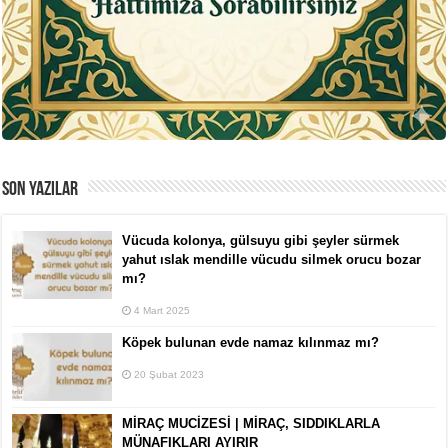
SON YAZILAR
Vücuda kolonya, gülsuyu gibi şeyler sürmek
yahut ıslak mendille vücudu silmek orucu bozar
mı?
4 Mart 2025
Köpek bulunan evde namaz kılınmaz mı?
20 Şubat 2023
MİRAÇ MUCİZESİ | MİRAÇ, SIDDIKLARLA
MÜNAFIKLARI AYIRIR