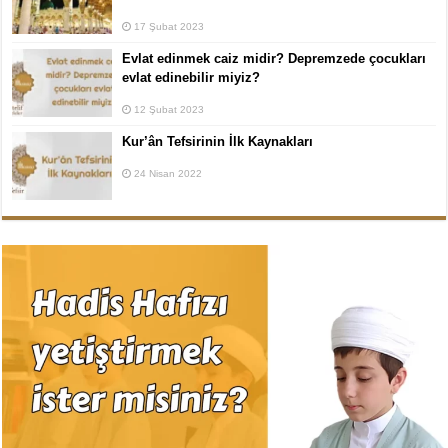
17 Şubat 2023
Evlat edinmek caiz midir? Depremzede çocukları
evlat edinebilir miyiz?
12 Şubat 2023
Kur’ân Tefsirinin İlk Kaynakları
24 Nisan 2022