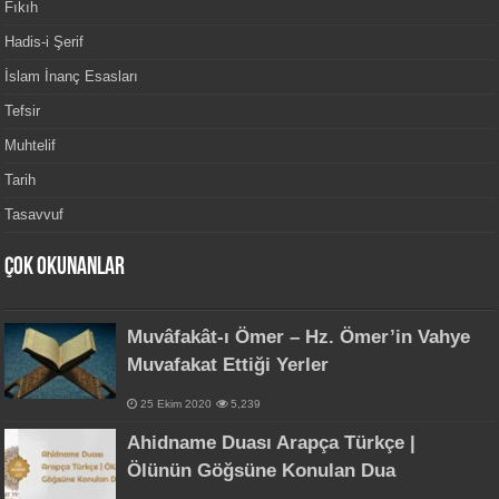
Fıkıh
Hadis-i Şerif
İslam İnanç Esasları
Tefsir
Muhtelif
Tarih
Tasavvuf
Çok Okunanlar
Muvâfakât-ı Ömer – Hz. Ömer’in Vahye
Muvafakat Ettiği Yerler
25 Ekim 2020
5,239
Ahidname Duası Arapça Türkçe |
Ölünün Göğsüne Konulan Dua