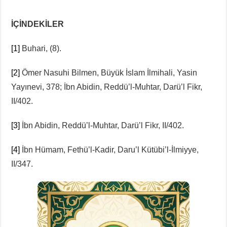
İÇİNDEKİLER
[1]
Buhari, (8).
[2]
Ömer Nasuhi Bilmen, Büyük İslam İlmihali, Yasin
Yayınevi, 378; İbn Abidin, Reddü’l-Muhtar, Darü’l Fikr,
II/402.
[3]
İbn Abidin, Reddü’l-Muhtar, Darü’l Fikr, II/402.
[4]
İbn Hümam, Fethü’l-Kadir, Daru’l Kütübi’l-İlmiyye,
II/347.