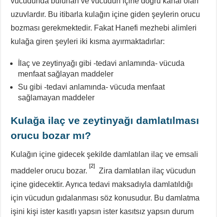
vücudunda bulunan ve vücudun içine doğru kanal olan
uzuvlardır. Bu itibarla kulağın içine giden şeylerin orucu
bozması gerekmektedir. Fakat Hanefi mezhebi alimleri
kulağa giren şeyleri iki kısma ayırmaktadırlar:
İlaç ve zeytinyağı gibi -tedavi anlamında- vücuda
menfaat sağlayan maddeler
Su gibi -tedavi anlamında- vücuda menfaat
sağlamayan maddeler
Kulağa
ilaç ve zeytinyağı
damlatılması
orucu bozar mı?
Kulağın içine gidecek şekilde damlatılan ilaç ve emsali
[2]
maddeler orucu bozar.
Zira damlatılan ilaç vücudun
içine gidecektir. Ayrıca tedavi maksadıyla damlatıldığı
için vücudun gıdalanması söz konusudur. Bu damlatma
işini kişi ister kasıtlı yapsın ister kasıtsız yapsın durum