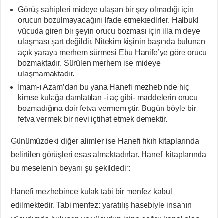
Görüş sahipleri mideye ulaşan bir şey olmadığı için
orucun bozulmayacağını ifade etmektedirler. Halbuki
vücuda giren bir şeyin orucu bozması için illa mideye
ulaşması şart değildir. Nitekim kişinin başında bulunan
açık yaraya merhem sürmesi Ebu Hanife’ye göre orucu
bozmaktadır. Sürülen merhem ise mideye
ulaşmamaktadır.
İmam-ı Azam’dan bu yana Hanefi mezhebinde hiç
kimse kulağa damlatılan -ilaç gibi- maddelerin orucu
bozmadığına dair fetva vermemiştir. Bugün böyle bir
fetva vermek bir nevi içtihat etmek demektir.
Günümüzdeki diğer alimler ise Hanefi fıkıh kitaplarında
belirtilen görüşleri esas almaktadırlar. Hanefi kitaplarında
bu meselenin beyanı şu şekildedir:
Hanefi mezhebinde kulak tabi bir menfez kabul
edilmektedir. Tabi menfez: yaratılış hasebiyle insanın