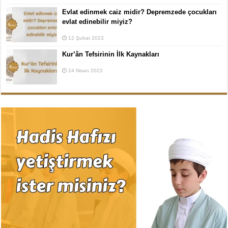
Evlat edinmek caiz midir? Depremzede çocukları
evlat edinebilir miyiz?
12 Şubat 2023
Kur’ân Tefsirinin İlk Kaynakları
24 Nisan 2022