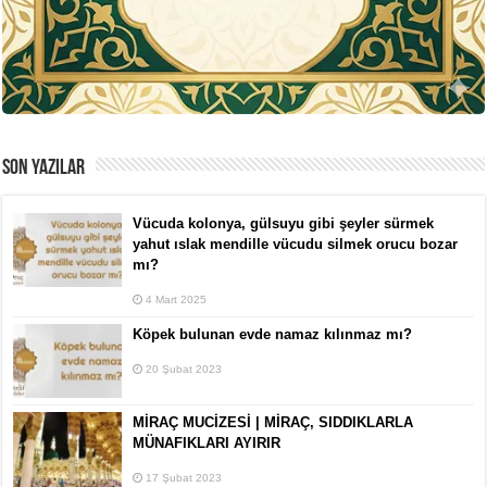
SON YAZILAR
Vücuda kolonya, gülsuyu gibi şeyler sürmek
yahut ıslak mendille vücudu silmek orucu bozar
mı?
4 Mart 2025
Köpek bulunan evde namaz kılınmaz mı?
20 Şubat 2023
MİRAÇ MUCİZESİ | MİRAÇ, SIDDIKLARLA
MÜNAFIKLARI AYIRIR
17 Şubat 2023