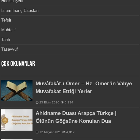
Hadis-i Şerif
İslam İnanç Esasları
Tefsir
Muhtelif
Tarih
Tasavvuf
Çok Okunanlar
Muvâfakât-ı Ömer – Hz. Ömer’in Vahye
Muvafakat Ettiği Yerler
25 Ekim 2020
5,234
Ahidname Duası Arapça Türkçe |
Ölünün Göğsüne Konulan Dua
12 Mayıs 2021
4,912