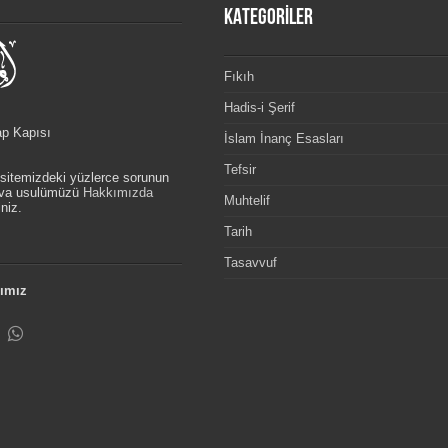
KATEGORİLER
Fıkıh
Hadis-i Şerif
ap Kapısı
İslam İnanç Esasları
Tefsir
, sitemizdeki yüzlerce sorunun
etva usulümüzü
Hakkımızda
Muhtelif
niz.
Tarih
Tasavvuf
ımız