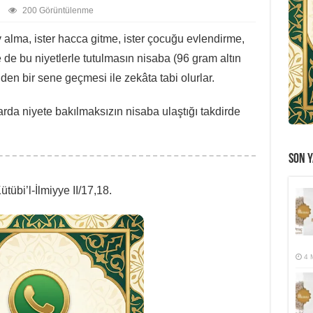
200 Görüntülenme
v alma, ister hacca gitme, ister çocuğu evlendirme,
se de bu niyetlerle tutulmasın nisaba (96 gram altın
den bir sene geçmesi ile zekâta tabi olurlar.
arda niyete bakılmaksızın nisaba ulaştığı takdirde
SON Y
tübi’l-İlmiyye II/17,18.
4 