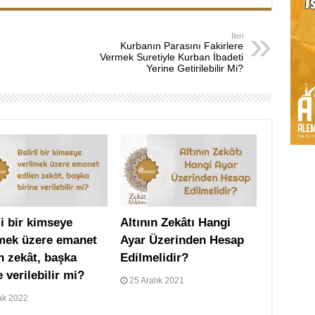
İleri
Kurbanın Parasını Fakirlere
Vermek Suretiyle Kurban İbadeti
Yerine Getirilebilir Mi?
li bir kimseye
Altının Zekâtı Hangi
lmek üzere emanet
Ayar Üzerinden Hesap
n zekât, başka
Edilmelidir?
e verilebilir mi?
25 Aralık 2021
ak 2022