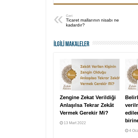
Geri
Ticaret mallarının nisabı ne
kadardır?
İLGİLİ MAKALELER
Zengine Zekat Verildiği
Belir
Anlaşılsa Tekrar Zekât
veri
Vermek Gerekir Mi?
edile
birin
13 Mart 2022
4 Oc