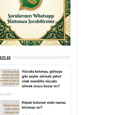
AZILAR
Vücuda kolonya, gülsuyu
gibi şeyler sürmek yahut
ıslak mendille vücudu
silmek orucu bozar mı?
Mart 2025
Köpek bulunan evde namaz
kılınmaz mı?