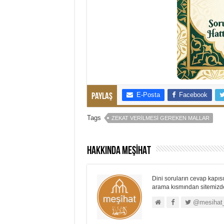
E-Posta
Facebook
Paylaş
Tags
ZEKAT VERILMESI GEREKEN MALLAR
Hakkında MEŞİHAT
Dini soruların cevap kapısı.
arama kısmından sitemizdek
@mesihat