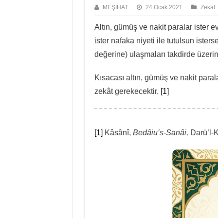
MEŞİHAT
24 Ocak 2021
Zekat
Altın, gümüş ve nakit paralar ister e
ister nafaka niyeti ile tutulsun ister
değerine) ulaşmaları takdirde üzerin
Kısacası altın, gümüş ve nakit paral
zekât gerekecektir.
[1]
[1]
Kâsânî,
Bedâiu’s-Sanâi,
Darü’l-Kü