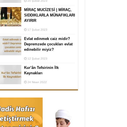
20 Şubat 2023
MİRAÇ MUCİZESİ | MİRAÇ,
SIDDIKLARLA MÜNAFIKLARI
AYIRIR
17 Şubat 2023
Evlat edinmek caiz midir?
Depremzede çocukları evlat
edinebilir miyiz?
12 Şubat 2023
Kur’ân Tefsirinin İlk
Kaynakları
24 Nisan 2022