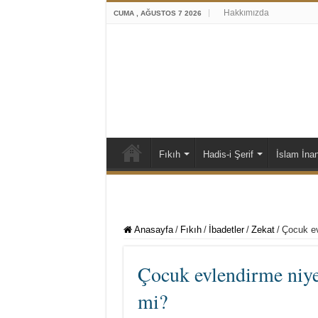
Hakkımızda
CUMA , AĞUSTOS 7 2026
Fıkıh
Hadis-i Şerif
İslam İna
Anasayfa
/
Fıkıh
/
İbadetler
/
Zekat
/
Çocuk ev
Çocuk evlendirme niyet
mi?