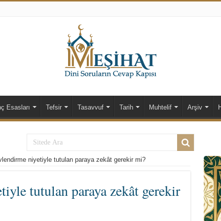
nç Esasları
Tefsir
Tasavvuf
Tarih
Muhtelif
Arşiv
lendirme niyetiyle tutulan paraya zekât gerekir mi?
iyle tutulan paraya zekât gerekir