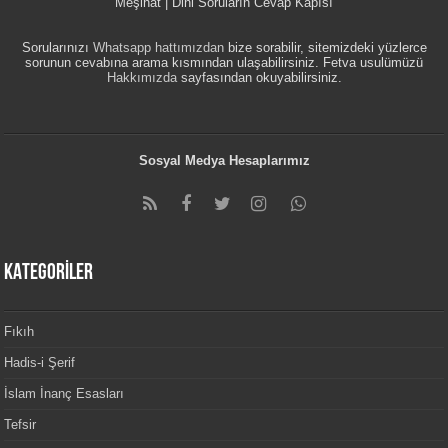
Meşihat | Dini Soruların Cevap Kapısı
Sorularınızı
Whatsapp hattımızdan
bize sorabilir, sitemizdeki yüzlerce
sorunun cevabına arama kısmından ulaşabilirsiniz. Fetva usulümüzü
Hakkımızda
sayfasından okuyabilirsiniz.
Sosyal Medya Hesaplarımız
KATEGORİLER
Fıkıh
Hadis-i Şerif
İslam İnanç Esasları
Tefsir