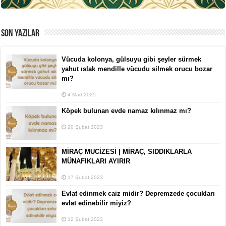
SON YAZILAR
Vücuda kolonya, gülsuyu gibi şeyler sürmek
yahut ıslak mendille vücudu silmek orucu bozar
mı?
4 Mart 2025
Köpek bulunan evde namaz kılınmaz mı?
20 Şubat 2023
MİRAÇ MUCİZESİ | MİRAÇ, SIDDIKLARLA
MÜNAFIKLARI AYIRIR
17 Şubat 2023
Evlat edinmek caiz midir? Depremzede çocukları
evlat edinebilir miyiz?
12 Şubat 2023