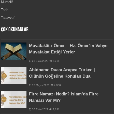
Muhtelif
Tarih
Tasavvuf
Çok Okunanlar
Muvâfakât-ı Ömer – Hz. Ömer’in Vahye
Muvafakat Ettiği Yerler
25 Ekim 2020
5,218
Ahidname Duası Arapça Türkçe |
Ölünün Göğsüne Konulan Dua
12 Mayıs 2021
4,900
Fitre Namazı Nedir? İslam’da Fitre
Namazı Var Mı?
30 Ekim 2021
2,631