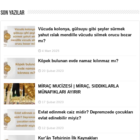
SON YAZILAR
Vücuda kolonya, gülsuyu gibi şeyler sürmek
yahut ıslak mendille vücudu silmek orucu bozar
mı?
4 Mart 2025
Köpek bulunan evde namaz kılınmaz mı?
20 Şubat 2023
MİRAÇ MUCİZESİ | MİRAÇ, SIDDIKLARLA
MÜNAFIKLARI AYIRIR
17 Şubat 2023
Evlat edinmek caiz midir? Depremzede çocukları
evlat edinebilir miyiz?
12 Şubat 2023
Kur’ân Tefsirinin İlk Kaynakları