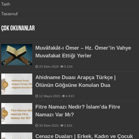
Tarih
Tasavvuf
Çok Okunanlar
Muvâfakât-ı Ömer – Hz. Ömer’in Vahye
Muvafakat Ettiği Yerler
25 Ekim 2020
5,234
Ahidname Duası Arapça Türkçe |
Ölünün Göğsüne Konulan Dua
12 Mayıs 2021
4,913
Fitre Namazı Nedir? İslam’da Fitre
Namazı Var Mı?
30 Ekim 2021
2,631
Cenaze Duaları | Erkek, Kadın ve Çocuk