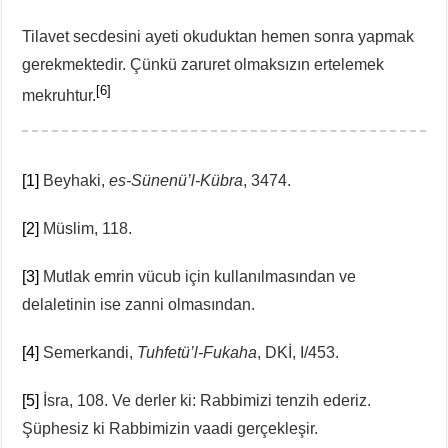
Tilavet secdesini ayeti okuduktan hemen sonra yapmak
gerekmektedir. Çünkü zaruret olmaksızın ertelemek
[6]
mekruhtur.
[1]
Beyhaki,
es-Sünenü’l-Kübra
, 3474.
[2]
Müslim, 118.
[3]
Mutlak emrin vücub için kullanılmasından ve
delaletinin ise zanni olmasından.
[4]
Semerkandi,
Tuhfetü’l-Fukaha
, DKİ, I/453.
[5]
İsra, 108. Ve derler ki: Rabbimizi tenzih ederiz.
Şüphesiz ki Rabbimizin vaadi gerçekleşir.