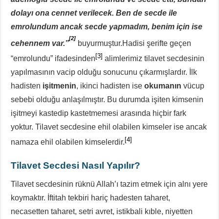
dolayı ona cennet verilecek. Ben de secde ile
emrolundum ancak secde yapmadım, benim için ise
[2]
cehennem var.”
buyurmuştur.Hadisi şerifte geçen
[3]
“emrolundu” ifadesinden
alimlerimiz tilavet secdesinin
yapılmasının vacip olduğu sonucunu çıkarmışlardır. İlk
hadisten
işitmenin
, ikinci hadisten ise
okumanın
vücup
sebebi olduğu anlaşılmıştır. Bu durumda işiten kimsenin
işitmeyi kastedip kastetmemesi arasında hiçbir fark
yoktur. Tilavet secdesine ehil olabilen kimseler ise ancak
[4]
namaza ehil olabilen kimselerdir.
Tilavet Secdesi Nasıl Yapılır?
Tilavet secdesinin rüknü Allah’ı tazim etmek için alnı yere
koymaktır. İftitah tekbiri hariç hadesten taharet,
necasetten taharet, setri avret, istikbali kıble, niyetten