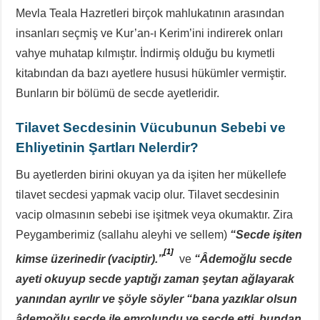
Mevla Teala Hazretleri birçok mahlukatının arasından
insanları seçmiş ve Kur’an-ı Kerim’ini indirerek onları
vahye muhatap kılmıştır. İndirmiş olduğu bu kıymetli
kitabından da bazı ayetlere hususi hükümler vermiştir.
Bunların bir bölümü de secde ayetleridir.
Tilavet Secdesinin Vücubunun Sebebi ve
Ehliyetinin Şartları Nelerdir?
Bu ayetlerden birini okuyan ya da işiten her mükellefe
tilavet secdesi yapmak vacip olur. Tilavet secdesinin
vacip olmasının sebebi ise işitmek veya okumaktır. Zira
Peygamberimiz (sallahu aleyhi ve sellem)
“Secde işiten
[1]
kimse üzerinedir (vaciptir).”
ve
“Âdemoğlu secde
ayeti okuyup secde yaptığı zaman şeytan ağlayarak
yanından ayrılır ve şöyle söyler “bana yazıklar olsun
âdemoğlu secde ile emrolundu ve secde etti, bundan