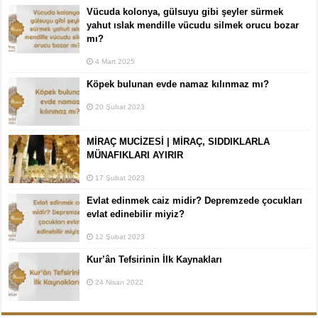
Vücuda kolonya, gülsuyu gibi şeyler sürmek
yahut ıslak mendille vücudu silmek orucu bozar
mı?
4 Mart 2025
Köpek bulunan evde namaz kılınmaz mı?
20 Şubat 2023
MİRAÇ MUCİZESİ | MİRAÇ, SIDDIKLARLA
MÜNAFIKLARI AYIRIR
17 Şubat 2023
Evlat edinmek caiz midir? Depremzede çocukları
evlat edinebilir miyiz?
12 Şubat 2023
Kur’ân Tefsirinin İlk Kaynakları
24 Nisan 2022