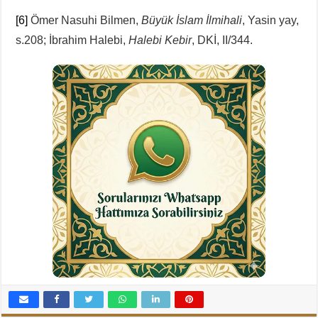
[6]
Ömer Nasuhi Bilmen,
Büyük İslam İlmihali
, Yasin yay,
s.208; İbrahim Halebi,
Halebi Kebir
, DKİ, II/344.