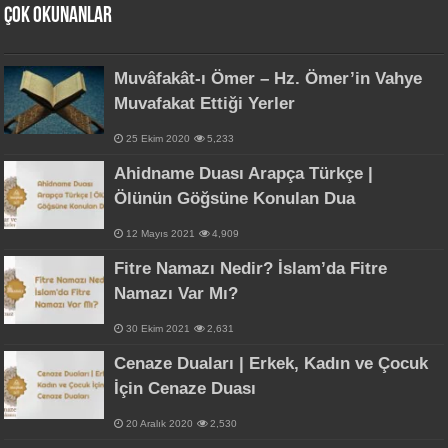
Çok Okunanlar
Muvâfakât-ı Ömer – Hz. Ömer’in Vahye
Muvafakat Ettiği Yerler
25 Ekim 2020
5,233
Ahidname Duası Arapça Türkçe |
Ölünün Göğsüne Konulan Dua
12 Mayıs 2021
4,909
Fitre Namazı Nedir? İslam’da Fitre
Namazı Var Mı?
30 Ekim 2021
2,631
Cenaze Duaları | Erkek, Kadın ve Çocuk
İçin Cenaze Duası
20 Aralık 2020
2,530