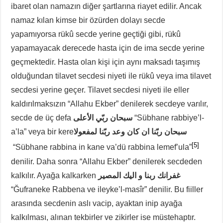
ibaret olan namazın diğer şartlarına riayet edilir. Ancak
namaz kılan kimse bir özürden dolayı secde
yapamıyorsa rükû secde yerine geçtiği gibi, rükû
yapamayacak derecede hasta için de ima secde yerine
geçmektedir. Hasta olan kişi için aynı maksadı taşımış
olduğundan tilavet secdesi niyeti ile rükû veya ima tilavet
secdesi yerine geçer. Tilavet secdesi niyeti ile eller
kaldırılmaksızın “Allahu Ekber” denilerek secdeye varılır,
secde de üç defa
سبحان ربّي الأعلى
“Sübhane rabbiye’l-
a’la” veya bir kere
سبحان ربّنا ان كان وعد ربّنا لمفعولا
[5]
“Sübhane rabbina in kane va’dü rabbina lemef’ula”
denilir. Daha sonra “Allahu Ekber” denilerek secdeden
kalkılır. Ayağa kalkarken
غفرانك ربنا و اليك المصير
“Ğufraneke Rabbena ve ileyke’l-masîr” denilir. Bu fiiller
arasında secdenin aslı vacip, ayaktan inip ayağa
kalkılması, alınan tekbirler ve zikirler ise müstehaptır.