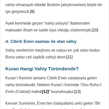
vahiy olmasaydı elbette İbrahim (aleyhisselam) böyle bir
işe girişmezdi.
[9]
Ayeti kerimede geçen “vahiy yoluyla” ifadesinden
maksadın ilham ve sadık rüya olduğu söylenmiştir.
[10]
d- Cibrili Emin vasıtası ile olan vahiy
Vahiy nevilerinin meşhuru ve vukuu en çok olanı budur.
Buna vahyi celi (aşikâr vahiy) denir.
[11]
Kuran Hangi Vahiy Türündendir?
Kuran’ı Kerimin tamamı Cibrili Emin vasıtasıyla gelen
vahiy türündendir. Nitekim Kuran’ı Kerimde
“Onu Ruhu’l-
Emin (Cebrail) indirdi
[12]
”
buyrulmuştur.
[13]
Kevser Suresinin, Enes’ten (radıyallahü anh) gelen
“Bir