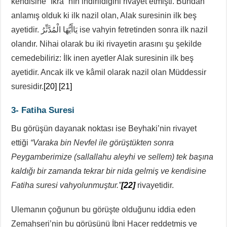
kendisine “İkra” nın indirildiğini rivayet etmişti. Bundan
anlamış olduk ki ilk nazil olan, Alak suresinin ilk beş
ayetidir. يَاأَيُّهَا الْمُدَّثِّرُ ise vahyin fetretinden sonra ilk nazil
olandır. Nihai olarak bu iki rivayetin arasını şu şekilde
cemedebiliriz: İlk inen ayetler Alak suresinin ilk beş
ayetidir. Ancak ilk ve kâmil olarak nazil olan Müddessir
suresidir.
[20]
[21]
3- Fatiha Suresi
Bu görüşün dayanak noktası ise Beyhaki’nin rivayet
ettiği
“Varaka bin Nevfel ile görüştükten sonra
Peygamberimize (sallallahu aleyhi ve sellem) tek başına
kaldığı bir zamanda tekrar bir nida gelmiş ve kendisine
Fatiha suresi vahyolunmuştur.”
[22]
rivayetidir.
Ulemanın çoğunun bu görüşte olduğunu iddia eden
Zemahşeri’nin bu görüşünü İbni Hacer reddetmiş ve