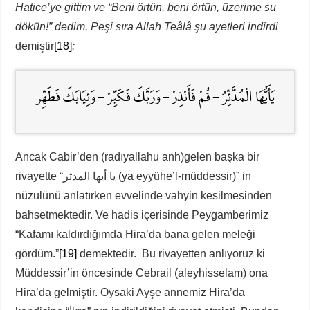
Hatice’ye gittim ve “Beni örtün, beni örtün, üzerime su
dökün!” dedim. Peşi sıra Allah Teâlâ şu ayetleri indirdi
demiştir
[18]
:
يَأَيُّهَا الْمُدَّثِّرُ – قُمْ فَأَنْذِرْ – وَرَبَّكَ فَكَبِّرْ – وَثِيَابَكَ فَطَهِّر
Ancak Cabir’den (radıyallahu anh)gelen başka bir
rivayette “يا أيها المدثر (ya eyyühe’l-müddessir)” in
nüzulünü anlatırken evvelinde vahyin kesilmesinden
bahsetmektedir. Ve hadis içerisinde Peygamberimiz
“Kafamı kaldırdığımda Hira’da bana gelen meleği
gördüm.”
[19]
demektedir. Bu rivayetten anlıyoruz ki
Müddessir’in öncesinde Cebrail (aleyhisselam) ona
Hira’da gelmiştir. Oysaki Ayşe annemiz Hira’da