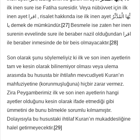
ilk inen sure ise Fatiha suresidir. Veya nübüvvet için ilk
inen ayet اقرا , risalet hakkında ise ilk inen ayet يُّهَا الْمُدَّثِّرُ
يا demek de mümkündür.
[27]
Besmele ise zaten her inen
surenin evvelinde sure ile beraber nazil olduğundan اقرا
ile beraber inmesinde de bir beis olmayacaktır.
[28]
Son olarak şunu söylemeliyiz ki ilk ve son inen ayetlerin
tam ve kesin olarak bilinemiyor olması veya ulema
arasında bu hususta bir ihtilafın mevcudiyeti Kuran’ın
mahfuziyetine (korunmuşluğuna) hiçbir zarar vermez.
Zira Peygamberimiz ilk ve son inen ayetlerin hangi
ayetler olduğunu kesin olarak ifade etmediği gibi
ümmetini de bunu bilmekle sorumlu kılmamıştır.
Dolayısıyla bu husustaki ihtilaf Kuran’ın mukaddesliğine
halel getirmeyecektir.
[29]