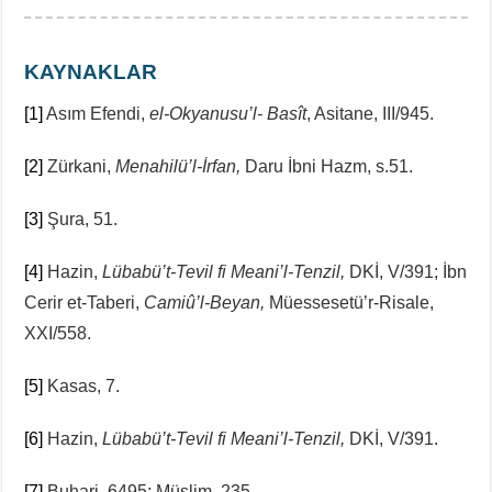
KAYNAKLAR
[1]
Asım Efendi,
el-Okyanusu’l- Basît
, Asitane, III/945.
[2]
Zürkani,
Menahilü’l-İrfan,
Daru İbni Hazm, s.51.
[3]
Şura, 51.
[4]
Hazin,
Lübabü’t-Tevil fi Meani’l-Tenzil,
DKİ, V/391; İbn
Cerir et-Taberi,
Camiû’l-Beyan,
Müessesetü’r-Risale,
XXI/558.
[5]
Kasas, 7.
[6]
Hazin,
Lübabü’t-Tevil fi Meani’l-Tenzil,
DKİ, V/391.
[7]
Buhari, 6495; Müslim, 235.