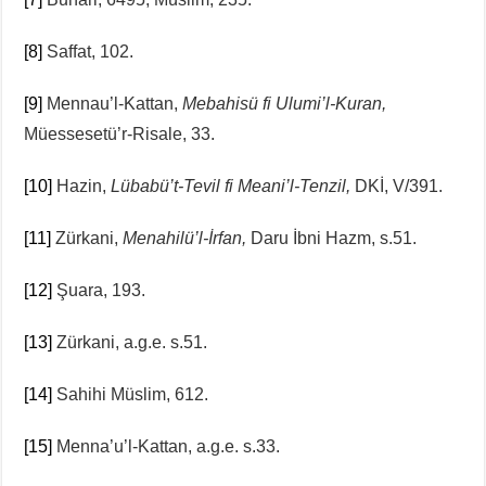
[8]
Saffat, 102.
[9]
Mennau’l-Kattan,
Mebahisü fi Ulumi’l-Kuran,
Müessesetü’r-Risale, 33.
[10]
Hazin,
Lübabü’t-Tevil fi Meani’l-Tenzil,
DKİ, V/391.
[11]
Zürkani,
Menahilü’l-İrfan,
Daru İbni Hazm, s.51.
[12]
Şuara, 193.
[13]
Zürkani, a.g.e. s.51.
[14]
Sahihi Müslim, 612.
[15]
Menna’u’l-Kattan, a.g.e. s.33.