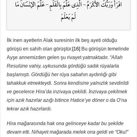
اقْرَأْ وَرَبُّكَ الْأَكْرَمُ – الَّذِي عَلَّمَ بِالْقَلَمِ – عَلَّمَ الْإِنْسَانَ مَا
لَمْ يَعْلَمْ
İlk inen ayetlerin Alak suresinin ilk beş ayeti olduğu
görüşü en sahih olan görüştür.
[16]
Bu görüşün temelinde
Ayşe annemizden gelen şu rivayet yatmaktadır.
“Allah
Resulüne vahiy, uykusunda gördüğü sadık rüyalarla
başlamıştı. Gördüğü her rüya sabahın aydınlığı gibi
tahakkuk etmekteydi. Sonra kendisine yalnızlık sevdirildi
ve gecelerce Hira’da inzivaya çekildi. İnzivaya çekilmek
için azık hazırlar azığı bitince Hatice’ye döner o da O’na
tekrar azık hazırlardı.
Hira mağarasında hak ona gelinceye kadar bu şekilde
devam etti. Nihayet mağarada melek ona geldi ve “Oku!”