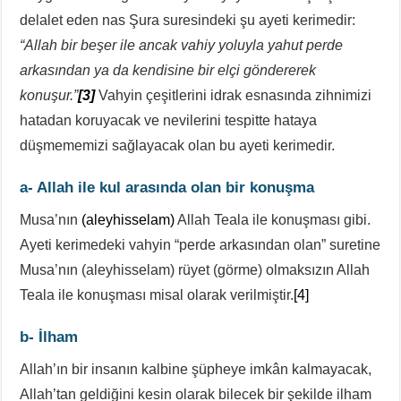
delalet eden nas Şura suresindeki şu ayeti kerimedir:
“Allah bir beşer ile ancak vahiy yoluyla yahut perde
arkasından ya da kendisine bir elçi göndererek
konuşur.”
[3]
Vahyin çeşitlerini idrak esnasında zihnimizi
hatadan koruyacak ve nevilerini tespitte hataya
düşmememizi sağlayacak olan bu ayeti kerimedir.
a- Allah ile kul arasında olan bir konuşma
Musa’nın
(aleyhisselam)
Allah Teala ile konuşması gibi.
Ayeti kerimedeki vahyin “perde arkasından olan” suretine
Musa’nın (aleyhisselam) rüyet (görme) olmaksızın Allah
Teala ile konuşması misal olarak verilmiştir.
[4]
b- İlham
Allah’ın bir insanın kalbine şüpheye imkân kalmayacak,
Allah’tan geldiğini kesin olarak bilecek bir şekilde ilham