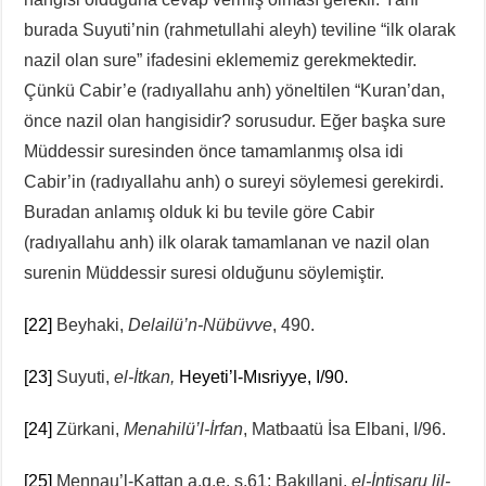
burada Suyuti’nin (rahmetullahi aleyh) teviline “ilk olarak
nazil olan sure” ifadesini eklememiz gerekmektedir.
Çünkü Cabir’e (radıyallahu anh) yöneltilen “Kuran’dan,
önce nazil olan hangisidir? sorusudur. Eğer başka sure
Müddessir suresinden önce tamamlanmış olsa idi
Cabir’in (radıyallahu anh) o sureyi söylemesi gerekirdi.
Buradan anlamış olduk ki bu tevile göre Cabir
(radıyallahu anh) ilk olarak tamamlanan ve nazil olan
surenin Müddessir suresi olduğunu söylemiştir.
[22]
Beyhaki,
Delailü’n-Nübüvve
, 490.
[23]
Suyuti,
el-İtkan,
Heyeti’l-Mısriyye, I/90.
[24]
Zürkani,
Menahilü’l-İrfan
, Matbaatü İsa Elbani, I/96.
[25]
Mennau’l-Kattan a.g.e. s.61; Bakıllani,
el-İntisaru lil-