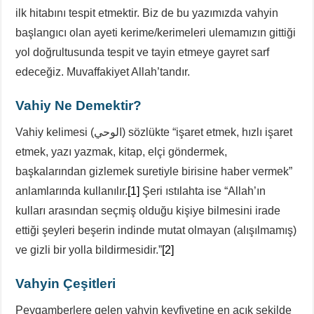
ilk hitabını tespit etmektir. Biz de bu yazımızda vahyin
başlangıcı olan ayeti kerime/kerimeleri ulemamızın gittiği
yol doğrultusunda tespit ve tayin etmeye gayret sarf
edeceğiz. Muvaffakiyet Allah’tandır.
Vahiy Ne Demektir?
Vahiy kelimesi (الوحي) sözlükte “işaret etmek, hızlı işaret
etmek, yazı yazmak, kitap, elçi göndermek,
başkalarından gizlemek suretiyle birisine haber vermek”
anlamlarında kullanılır.
[1]
Şeri ıstılahta ise “Allah’ın
kulları arasından seçmiş olduğu kişiye bilmesini irade
ettiği şeyleri beşerin indinde mutat olmayan (alışılmamış)
ve gizli bir yolla bildirmesidir.”
[2]
Vahyin Çeşitleri
Peygamberlere gelen vahyin keyfiyetine en açık şekilde