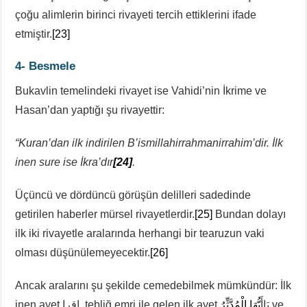
çoğu alimlerin birinci rivayeti tercih ettiklerini ifade
etmiştir.
[23]
4- Besmele
Bukavlin temelindeki rivayet ise Vahidi’nin İkrime ve
Hasan’dan yaptığı şu rivayettir:
“Kuran’dan ilk indirilen B’ismillahirrahmanirrahim’dir. İlk
inen sure ise İkra’dır
[24]
.
Üçüncü ve dördüncü görüşün delilleri sadedinde
getirilen haberler mürsel rivayetlerdir.
[25]
Bundan dolayı
ilk iki rivayetle aralarında herhangi bir tearuzun vaki
olması düşünülemeyecektir.
[26]
Ancak aralarını şu şekilde cemedebilmek mümkündür: İlk
يُّهَا الْمُدَّثِّرُ
inen ayet اقرا, tebliğ emri ile gelen ilk ayet يَاأَ
ve