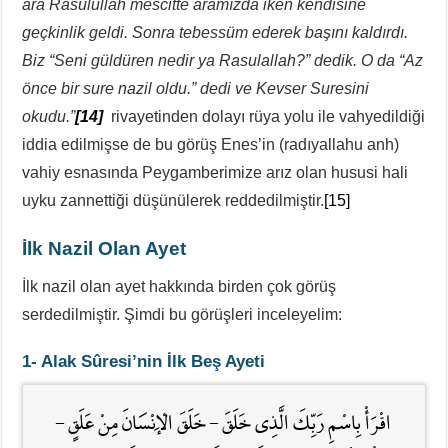
ara Rasülullah mescitte aramızda iken kendisine
geçkinlik geldi. Sonra tebessüm ederek başını kaldırdı.
Biz “Seni güldüren nedir ya Rasulallah?” dedik. O da “Az
önce bir sure nazil oldu.” dedi ve Kevser Suresini
okudu.”
[14]
rivayetinden dolayı rüya yolu ile vahyedildiği
iddia edilmişse de bu görüş Enes’in (radıyallahu anh)
vahiy esnasında Peygamberimize arız olan hususi hali
uyku zannettiği düşünülerek reddedilmiştir.
[15]
İlk Nazil Olan Ayet
İlk nazil olan ayet hakkında birden çok görüş
serdedilmiştir. Şimdi bu görüşleri inceleyelim:
1- Alak Sûresi’nin İlk Beş Ayeti
اقْرَأْ بِاسْمِ رَبِّكَ الَّذِي خَلَقَ – خَلَقَ الْإِنْسَانَ مِنْ عَلَقٍ –