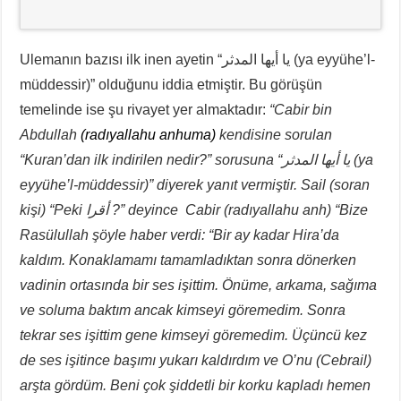
Ulemanın bazısı ilk inen ayetin “يا أيها المدثر (ya eyyühe’l-
müddessir)” olduğunu iddia etmiştir. Bu görüşün
temelinde ise şu rivayet yer almaktadır:
“Cabir bin
Abdullah
(radıyallahu anhuma)
kendisine sorulan
“Kuran’dan ilk indirilen nedir?” sorusuna “يا أيها المدثر
(ya
eyyühe’l-müddessir)” diyerek yanıt vermiştir. Sail (soran
kişi) “Peki أقرا ?” deyince Cabir (radıyallahu anh) “Bize
Rasülullah şöyle haber verdi: “Bir ay kadar Hira’da
kaldım. Konaklamamı tamamladıktan sonra dönerken
vadinin ortasında bir ses işittim. Önüme, arkama, sağıma
ve soluma baktım ancak kimseyi göremedim. Sonra
tekrar ses işittim gene kimseyi göremedim. Üçüncü kez
de ses işitince başımı yukarı kaldırdım ve O’nu (Cebrail)
arşta gördüm. Beni çok şiddetli bir korku kapladı hemen