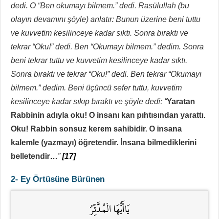
dedi. O “Ben okumayı bilmem.” dedi. Rasülullah (bu
olayın devamını şöyle) anlatır: Bunun üzerine beni tuttu
ve kuvvetim kesilinceye kadar sıktı. Sonra bıraktı ve
tekrar “Oku!” dedi. Ben “Okumayı bilmem.” dedim. Sonra
beni tekrar tuttu ve kuvvetim kesilinceye kadar sıktı.
Sonra bıraktı ve tekrar “Oku!” dedi. Ben tekrar “Okumayı
bilmem.” dedim. Beni üçüncü sefer tuttu, kuvvetim
kesilinceye kadar sıkıp bıraktı ve şöyle dedi: “
Yaratan
Rabbinin adıyla oku! O insanı kan pıhtısından yarattı.
Oku! Rabbin sonsuz kerem sahibidir. O insana
kalemle (yazmayı) öğretendir. İnsana bilmediklerini
belletendir…
”
[17]
2- Ey Örtüsüne Bürünen
يَاأَيُّهَا الْمُدَّثِّرُ