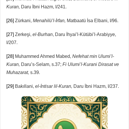
Kuran,
Daru İbni Hazm, I/241.
[26]
Zürkani,
Menahilü’l-İrfan,
Matbaatü İsa Elbani, I/96.
[27]
Zerkeşi,
el-Burhan
, Daru İhyai’l-Kütübi’l-Arabiyye,
I/207.
[28]
Muhammed Ahmed Mabed,
Nefehat min Ulumi’l-
Kuran,
Daru’s-Selam, s.37;
Fi Ulumi’l-Kurani Dirasat ve
Muhazarat,
s.39.
[29]
Bakıllani,
el-İntisar lil-Kuran,
Daru İbni Hazm, I/237.