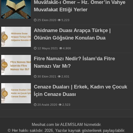
Muvâfakât-ı Ömer – Hz. Ömer’in Vahye
Muvafakat Ettiği Yerler
25 Ekim 2020
5,223
Ahidname Duası Arapça Türkçe |
Ölünün Göğsüne Konulan Dua
12 Mayıs 2021
4,906
Fitre Namazı Nedir? İslam’da Fitre
Namazı Var Mı?
30 Ekim 2021
2,631
Cenaze Duaları | Erkek, Kadın ve Çocuk
İçin Cenaze Duası
20 Aralık 2020
2,523
Mesihat.com bir
ALEMİSLAM
hizmetidir.
© Her hakkı saklıdır. 2026, Yazılar kaynak gösterilerek paylaşılabilir.