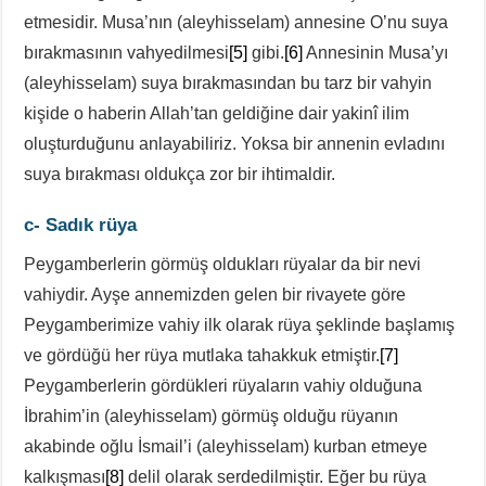
etmesidir. Musa’nın (aleyhisselam) annesine O’nu suya
bırakmasının vahyedilmesi
[5]
gibi.
[6]
Annesinin Musa’yı
(aleyhisselam) suya bırakmasından bu tarz bir vahyin
kişide o haberin Allah’tan geldiğine dair yakinî ilim
oluşturduğunu anlayabiliriz. Yoksa bir annenin evladını
suya bırakması oldukça zor bir ihtimaldir.
c- Sadık rüya
Peygamberlerin görmüş oldukları rüyalar da bir nevi
vahiydir. Ayşe annemizden gelen bir rivayete göre
Peygamberimize vahiy ilk olarak rüya şeklinde başlamış
ve gördüğü her rüya mutlaka tahakkuk etmiştir.
[7]
Peygamberlerin gördükleri rüyaların vahiy olduğuna
İbrahim’in (aleyhisselam) görmüş olduğu rüyanın
akabinde oğlu İsmail’i (aleyhisselam) kurban etmeye
kalkışması
[8]
delil olarak serdedilmiştir. Eğer bu rüya