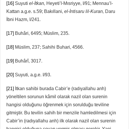
[16]
Suyuti
el-İtkan,
Heyeti’l-Mısriyye, I/91; Mennau’l-
Kattan a.g.e. s.59; Bakıllani,
el-İntisaru lil-Kuran,
Daru
İbni Hazm, I/241.
[17]
Buhâri, 6495; Müslim, 235.
[18]
Müslim, 237; Sahihi Buhari, 4566.
[19]
Buhârî, 3017.
[20]
Suyuti, a.g.e. I/93.
[21]
İtkan sahibi burada Cabir’e (radıyallahu anh)
yöneltilen sorunun kâmil olarak nazil olan surenin
hangisi olduğunu öğrenmek için sorulduğu teviline
gitmiştir. Bu tevilin sahih bir menzile hamledilmesi için
Cabir’in (radıyallahu anh) ilk olarak nazil olan surenin
hangisi olduğuna cevap vermiş olması gerekir. Yani