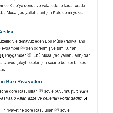
eyince Kûfe’ye döndü ve vefat edene kadar orada
bû Mûsa (radıyallahu anh)’ın Kûfe’de mi yoksa
eslisi
güzelliğiyle temayüz eden Ebû Mûsa (radıyallahu
miş ve tüm Kur’an’ı
[4]
Peygamber ﷺ, Ebû Mûsa (radıyallahu anh)’dan
a Dâvud (aleyhisselam)’ın sesine benzer bir ses
ür.
’ın Bazı Rivayetleri
Ebû Musa (radıyallahu anh)’ın rivayetine göre Rasulullah ﷺ şöyle buyurmuştur: “
Kim
vaşırsa o Allah azze ve celle’nin yolundadır.
”
[5]
rivayetine göre Rasulullah ﷺ şöyle