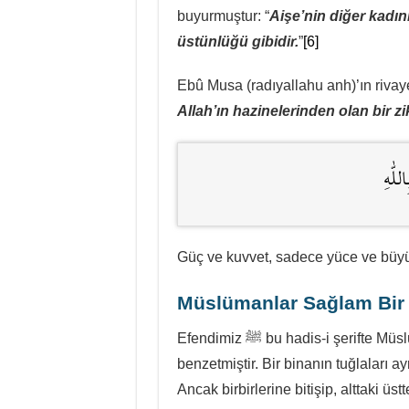
buyurmuştur: “
Aişe’nin diğer kadın
üstünlüğü gibidir.
”
[6]
Allah’ın hazinelerinden olan bir z
للّٰهِ
Güç ve kuvvet, sadece yüce ve büyük 
Müslümanlar Sağlam Bir 
Efendimiz ﷺ bu hadis-i şerifte Müslümanları kuvvetli olmaları hususunda binaya
benzetmiştir. Bir binanın tuğlaları a
Ancak birbirlerine bitişip, alttaki 