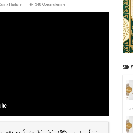
Cuma Hadisleri
348 Görüntülenme
SON Y
4 