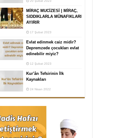
20 Şubat 2023
MİRAÇ MUCİZESİ | MİRAÇ,
SIDDIKLARLA MÜNAFIKLARI
AYIRIR
17 Şubat 2023
Evlat edinmek caiz midir?
Depremzede çocukları evlat
edinebilir miyiz?
12 Şubat 2023
Kur’ân Tefsirinin İlk
Kaynakları
24 Nisan 2022