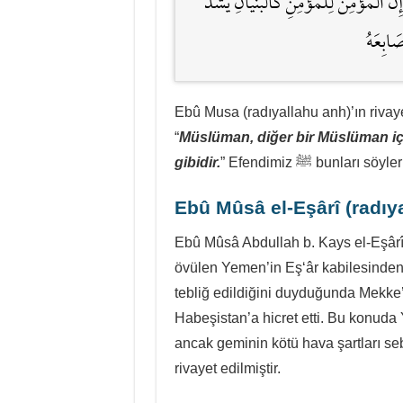
ْمِنَ لِلْمُؤْمِنِ كَالْبُنْيَانِ يَشُدُّ
َابِعَهُ
Ebû Musa (radıyallahu anh)’ın rivayetine göre Ra
“
Müslüman, diğer bir Müslüman için
gibidir.
” Efendimiz ﷺ bunla
Ebû Mûsâ el-Eşârî
(radıy
Ebû Mûsâ Abdullah b. Kays el-Eşârî (radı
övülen Yemen’in Eş‘âr kabilesindendi
tebliğ edildiğini duyduğunda Mekke
Habeşistan’a hicret etti. Bu konud
ancak geminin kötü hava şartları se
rivayet edilmiştir.