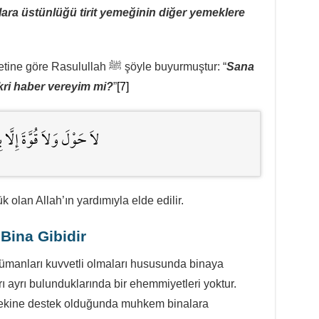
lara üstünlüğü tirit yemeğinin diğer yemeklere
Ebû Musa (radıyallahu anh)’ın rivayetine göre Rasulullah ﷺ şöyle buyurmuştur: “
Sana
ikri haber vereyim mi?
”
[7]
لاَ حَوْلَ وَلاَ قُوَّةَ إِلَّا بِا
olan Allah’ın yardımıyla elde edilir.
Bina Gibidir
yrı ayrı bulunduklarında bir ehemmiyetleri yoktur.
üsttekine destek olduğunda muhkem binalara