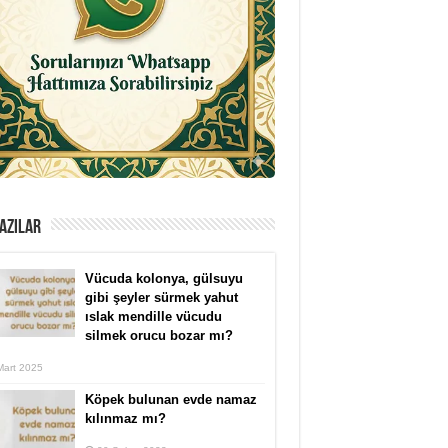
AZILAR
Vücuda kolonya, gülsuyu
gibi şeyler sürmek yahut
ıslak mendille vücudu
silmek orucu bozar mı?
Mart 2025
Köpek bulunan evde namaz
kılınmaz mı?