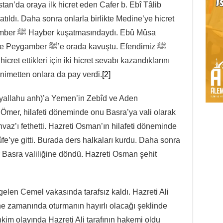
an’da oraya ilk hicret eden Cafer b. Ebî Tâlib
tıldı. Daha sonra onlarla birlikte Medine’ye hicret
 Ebû Mûsa
a kavuştu. Efendimiz ﷺ
et ettikleri için iki hicret sevabı kazandıklarını
animetten onlara da pay verdi.
[2]
yallahu anh)’a Yemen’in Zebîd ve Aden
i Ömer, hilafeti döneminde onu Basra’ya vali olarak
vaz’ı fethetti. Hazreti Osman’ın hilafeti döneminde
ûfe’ye gitti. Burada ders halkaları kurdu. Daha sonra
r Basra valiliğine döndü. Hazreti Osman şehit
gelen Cemel vakasında tarafsız kaldı. Hazreti Ali
tne zamanında oturmanın hayırlı olacağı şeklinde
kim olayında Hazreti Ali tarafının hakemi oldu