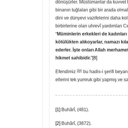
dönüşürler. Müslümanlar da kuvvet 
binanın tuğlaları gibi bir arada olma
dini ve dünyevi vazifelerini daha kol
birbirlerine olan uhrevî yardımları C
“
Müminlerin erkekleri de kadınları da
kötülükten alıkoyarlar, namazı kılar
ederler. İşte onları Allah merham
hikmet sahibidir.
”
[8]
Efendimiz ﷺ bu hadis-i şerifi beyan ederken iki elinin parmaklarını birbirine geçirip
ellerini tek yumruk gibi yapmış ve s
[1]
Buhârî, (481).
[2]
Buhârî, (3872).