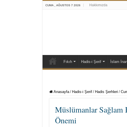
Hakkımızda
CUMA , AĞUSTOS 7 2026
Fıkıh
Hadis-i Şerif
İslam İna
Anasayfa
/
Hadis-i Şerif
/
Hadis Şerhleri
/
Cum
Müslümanlar Sağlam Bi
Önemi