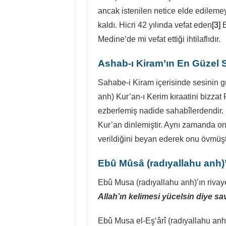
ancak istenilen netice elde edilem
kaldı. Hicri 42 yılında vefat eden
[3]
E
Medine’de mi vefat ettiği ihtilaflıdır.
Ashab-ı Kiram’ın En Güzel S
Sahabe-i Kiram içerisinde sesinin 
anh) Kur’an-ı Kerim kıraatini bizzat Peygamber ﷺ’den öğren
ezberlemiş nadide sahabîlerdendir.
Kur’an dinlemiştir. Aynı zamanda on
verildiğini beyan ederek onu övmüşt
Ebû Mûsâ
(radıyallahu anh)
Allah’ın kelimesi yücelsin diye sa
Ebû Musa el-Eş‘ârî (radıyallahu anh)’ın 