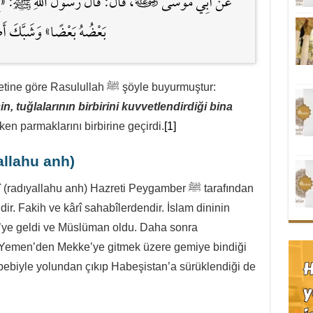
عَنْ أَبِي مُوسَى ﭬ، قَالَ: قَالَ رَسُولُ اللهِ ﷺ: «إِنَّ المُؤ
بَعْضُهُ بَعْضًا» وَشَبَّكَ أَص
sulullah ﷺ şöyle buyurmuştur:
, tuğlalarının birbirini kuvvetlendirdiği bina
rı söylerken parmaklarını birbirine geçirdi.
[1]
allahu anh)
yallahu anh) Hazreti Peygamber ﷺ tarafından
r. Fakih ve kârî sahabîlerdendir. İslam dininin
’ye geldi ve Müslüman oldu. Daha sonra
a Yemen’den Mekke’ye gitmek üzere gemiye bindiği
bebiyle yolundan çıkıp Habeşistan’a sürüklendiği de