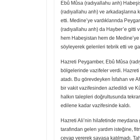
Ebû Mûsa (radıyallahu anh) Habeşist
(radıyallahu anh) ve arkadaşlarına ka
etti. Medine’ye vardıklarında Peygamber ﷺ Hayber kuşatmasındaydı.
(radıyallahu anh) da Hayber’e gitti ve Peygamber ﷺ’e orad
hem Habeşistan hem de Medine’ye hicr
söyleyerek gelenleri tebrik etti ve g
Hazreti Peygamber, Ebû Mûsa (radı
bölgelerinde vazifeler verdi. Hazret
atadı. Bu görevdeyken İsfahan ve Ah
bir vakit vazifesinden azledildi ve K
halkın talepleri doğrultusunda tekra
edilene kadar vazifesinde kaldı.
Hazreti Ali’nin hilafetinde meydana 
tarafından gelen yardım isteğine, fi
cevap vererek savaşa katılmadı. Tah