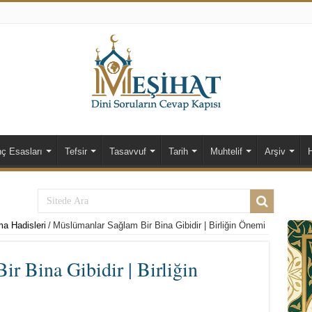
nç Esasları
Tefsir
Tasavvuf
Tarih
Muhtelif
Arşiv
a Hadisleri
/
Müslümanlar Sağlam Bir Bina Gibidir | Birliğin Önemi
r Bina Gibidir | Birliğin