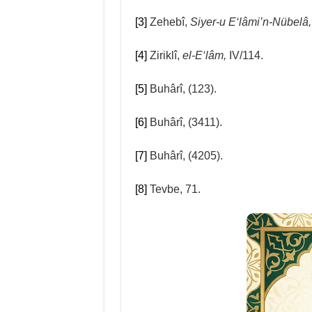
[3]
Zehebî,
Siyer-u E‘lâmi’n-Nübelâ
[4]
Ziriklî,
el-E‘lâm,
IV/114.
[5]
Buhârî, (123).
[6]
Buhârî, (3411).
[7]
Buhârî, (4205).
[8]
Tevbe, 71.