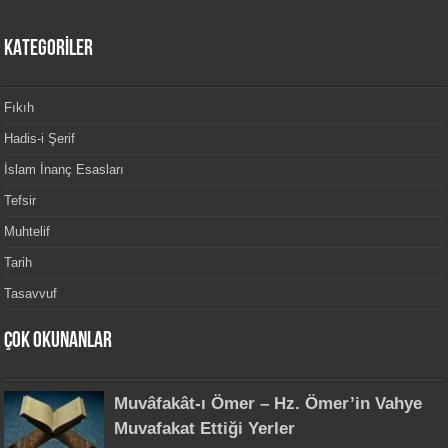
KATEGORİLER
Fıkıh
Hadis-i Şerif
İslam İnanç Esasları
Tefsir
Muhtelif
Tarih
Tasavvuf
Çok Okunanlar
Muvâfakât-ı Ömer – Hz. Ömer’in Vahye
Muvafakat Ettiği Yerler