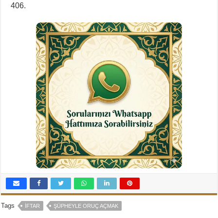
406.
Tags
İFTAR
ŞÜPHEYLE ORUÇ AÇMAK