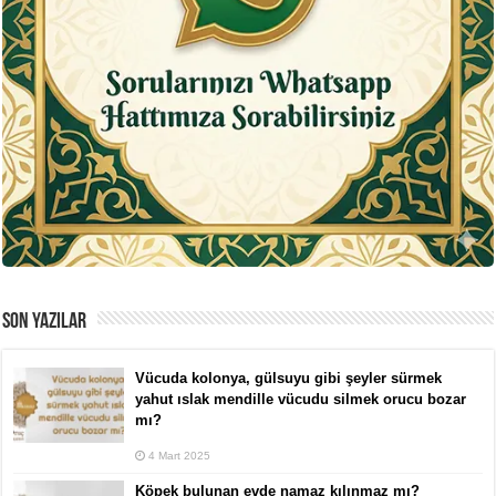
SON YAZILAR
Vücuda kolonya, gülsuyu gibi şeyler sürmek
yahut ıslak mendille vücudu silmek orucu bozar
mı?
4 Mart 2025
Köpek bulunan evde namaz kılınmaz mı?