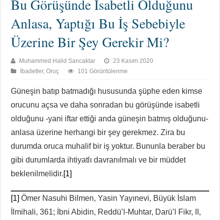
Bu Görüşünde İsabetli Olduğunu
Anlasa, Yaptığı Bu İş Sebebiyle
Üzerine Bir Şey Gerekir Mi?
Muhammed Halid Sancaktar
23 Kasım 2020
İbadetler
,
Oruç
101 Görüntülenme
Güneşin batıp batmadığı hususunda şüphe eden kimse
orucunu açsa ve daha sonradan bu görüşünde isabetli
olduğunu -yani iftar ettiği anda güneşin batmış olduğunu-
anlasa üzerine herhangi bir şey gerekmez. Zira bu
durumda oruca muhalif bir iş yoktur. Bununla beraber bu
gibi durumlarda ihtiyatlı davranılmalı ve bir müddet
beklenilmelidir.
[1]
[1]
Ömer Nasuhi Bilmen, Yasin Yayınevi, Büyük İslam
İlmihali, 361; İbni Abidin, Reddü’l-Muhtar, Darü’l Fikr, II,