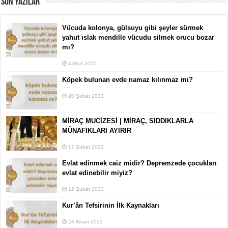
SON YAZILAR
Vücuda kolonya, gülsuyu gibi şeyler sürmek
yahut ıslak mendille vücudu silmek orucu bozar
mı?
4 Mart 2025
Köpek bulunan evde namaz kılınmaz mı?
20 Şubat 2023
MİRAÇ MUCİZESİ | MİRAÇ, SIDDIKLARLA
MÜNAFIKLARI AYIRIR
17 Şubat 2023
Evlat edinmek caiz midir? Depremzede çocukları
evlat edinebilir miyiz?
12 Şubat 2023
Kur’ân Tefsirinin İlk Kaynakları
24 Nisan 2022