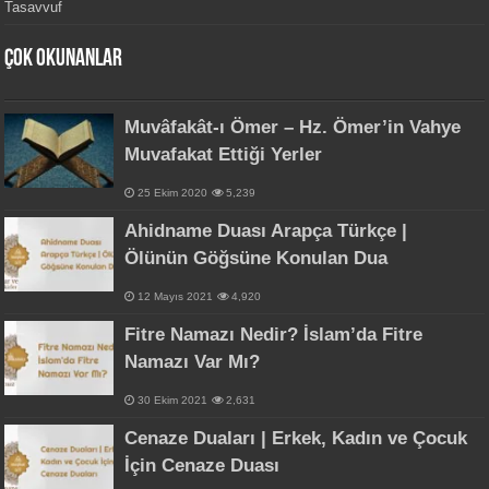
Tasavvuf
Çok Okunanlar
Muvâfakât-ı Ömer – Hz. Ömer’in Vahye
Muvafakat Ettiği Yerler
25 Ekim 2020
5,239
Ahidname Duası Arapça Türkçe |
Ölünün Göğsüne Konulan Dua
12 Mayıs 2021
4,920
Fitre Namazı Nedir? İslam’da Fitre
Namazı Var Mı?
30 Ekim 2021
2,631
Cenaze Duaları | Erkek, Kadın ve Çocuk
İçin Cenaze Duası