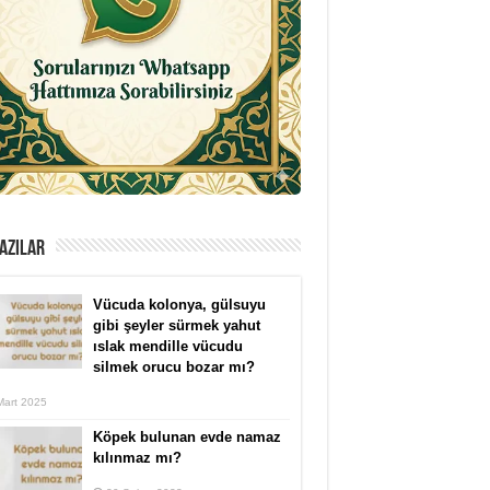
AZILAR
Vücuda kolonya, gülsuyu
gibi şeyler sürmek yahut
ıslak mendille vücudu
silmek orucu bozar mı?
Mart 2025
Köpek bulunan evde namaz
kılınmaz mı?