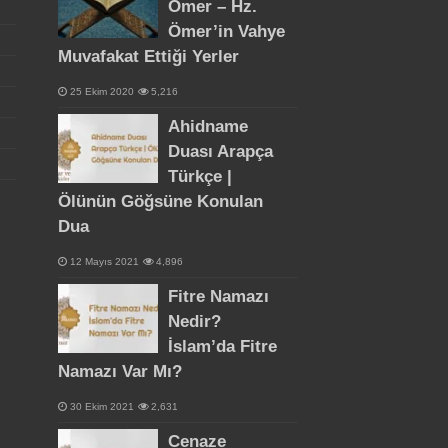
Ömer – Hz.
Ömer’in Vahye
Muvafakat Ettiği Yerler
25 Ekim 2020
5,216
Ahidname
Duası Arapça
Türkçe |
Ölünün Göğsüne Konulan
Dua
12 Mayıs 2021
4,896
Fitre Namazı
Nedir?
İslam’da Fitre
Namazı Var Mı?
30 Ekim 2021
2,631
Cenaze