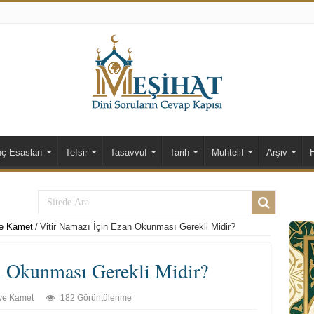
nç Esasları
Tefsir
Tasavvuf
Tarih
Muhtelif
Arşiv
e Kamet
/
Vitir Namazı İçin Ezan Okunması Gerekli Midir?
n Okunması Gerekli Midir?
ve Kamet
182 Görüntülenme