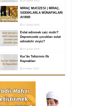
20 Şubat 2023
MİRAÇ MUCİZESİ | MİRAÇ,
SIDDIKLARLA MÜNAFIKLARI
AYIRIR
17 Şubat 2023
Evlat edinmek caiz midir?
Depremzede çocukları evlat
edinebilir miyiz?
12 Şubat 2023
Kur’ân Tefsirinin İlk
Kaynakları
24 Nisan 2022