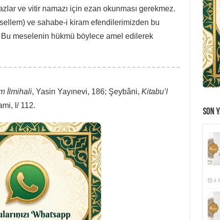
azlar ve vitir namazı için ezan okunması gerekmez.
 sellem) ve sahabe-i kiram efendilerimizden bu
r. Bu meselenin hükmü böylece amel edilerek
m İlmihali
, Yasin Yayınevi, 186; Şeybâni,
Kitabu’l
mi, I/ 112.
SON Y
4 