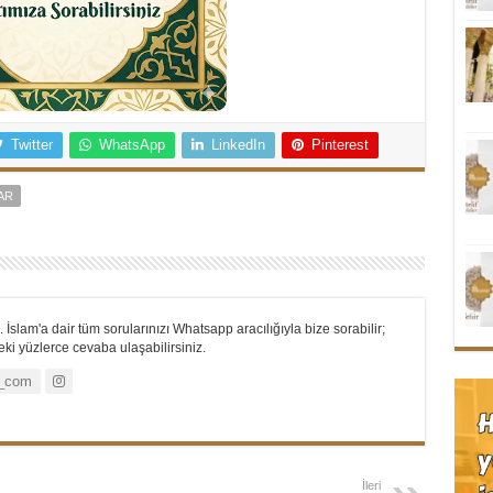
Twitter
WhatsApp
LinkedIn
Pinterest
AR
 İslam'a dair tüm sorularınızı Whatsapp aracılığıyla bize sorabilir;
i yüzlerce cevaba ulaşabilirsiniz.
_com
İleri