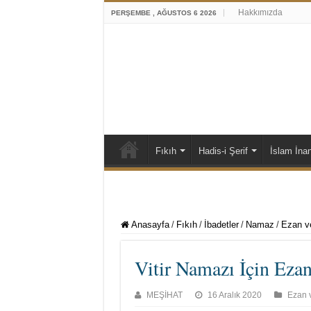
Hakkımızda
PERŞEMBE , AĞUSTOS 6 2026
Fıkıh
Hadis-i Şerif
İslam İna
Anasayfa
/
Fıkıh
/
İbadetler
/
Namaz
/
Ezan v
Vitir Namazı İçin Eza
MEŞİHAT
16 Aralık 2020
Ezan 