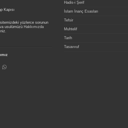
Hadis-i Şerif
ap Kapısı
İslam İnanç Esasları
Tefsir
, sitemizdeki yüzlerce sorunun
etva usulümüzü
Hakkımızda
Muhtelif
niz.
Tarih
Tasavvuf
ımız