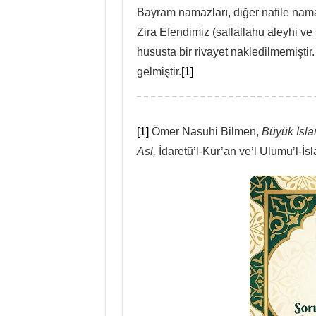
Bayram namazları, diğer nafile nam
Zira Efendimiz (sallallahu aleyhi ve
hususta bir rivayet nakledilmemişti
gelmiştir.
[1]
[1]
Ömer Nasuhi Bilmen,
Büyük İsla
Asl,
İdaretü’l-Kur’an ve’l Ulumu’l-İsla