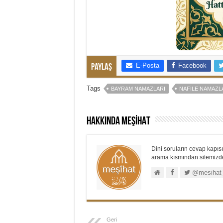
E-Posta
Facebook
Paylaş
Tags
BAYRAM NAMAZLARI
NAFILE NAMAZL
Hakkında MEŞİHAT
Dini soruların cevap kapısı.
arama kısmından sitemizdek
@mesihat
Geri