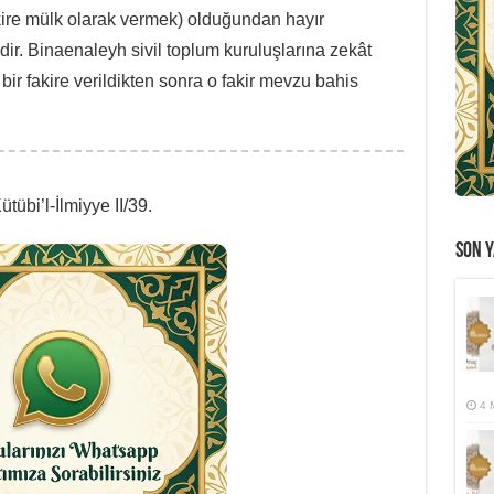
akire mülk olarak vermek) olduğundan hayır
ir. Binaenaleyh sivil toplum kuruluşlarına zekât
ir fakire verildikten sonra o fakir mevzu bahis
tübi’l-İlmiyye II/39.
SON Y
4 