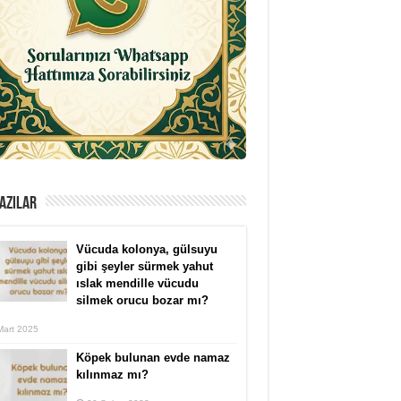
AZILAR
Vücuda kolonya, gülsuyu
gibi şeyler sürmek yahut
ıslak mendille vücudu
silmek orucu bozar mı?
Mart 2025
Köpek bulunan evde namaz
kılınmaz mı?