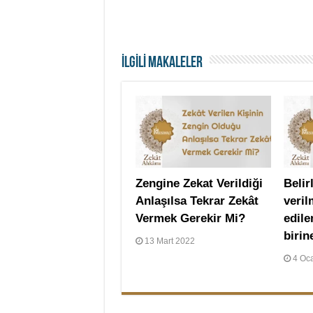
İLGİLİ MAKALELER
Zengine Zekat Verildiği
Belir
Anlaşılsa Tekrar Zekât
veri
Vermek Gerekir Mi?
edile
birin
13 Mart 2022
4 Oc