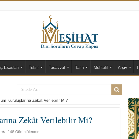
nç Esasları
Tefsir
Tasavvuf
Tarih
Muhtelif
Arşiv
lum Kuruluşlarına Zekât Verilebilir Mi?
rına Zekât Verilebilir Mi?
148 Görüntülenme