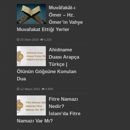
Muvâfakât-ı
Ömer – Hz.
Ömer’in Vahye
Muvafakat Ettiği Yerler
25 Ekim 2020
5,233
Ahidname
Duası Arapça
Türkçe |
Ölünün Göğsüne Konulan
Dua
12 Mayıs 2021
4,909
Fitre Namazı
Nedir?
İslam’da Fitre
Namazı Var Mı?