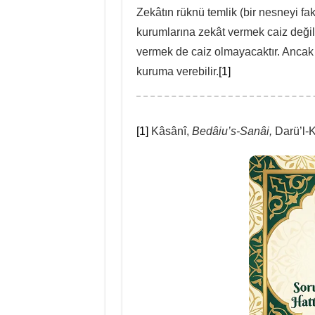
Zekâtın rüknü temlik (bir nesneyi f
kurumlarına zekât vermek caiz değild
vermek de caiz olmayacaktır. Ancak b
kuruma verebilir.
[1]
[1]
Kâsânî,
Bedâiu’s-Sanâi,
Darü’l-Kü