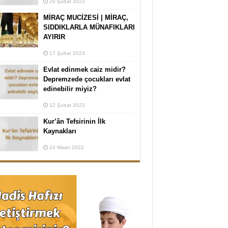
20 Şubat 2023
MİRAÇ MUCİZESİ | MİRAÇ,
SIDDIKLARLA MÜNAFIKLARI
AYIRIR
17 Şubat 2023
Evlat edinmek caiz midir?
Depremzede çocukları evlat
edinebilir miyiz?
12 Şubat 2023
Kur’ân Tefsirinin İlk
Kaynakları
24 Nisan 2022