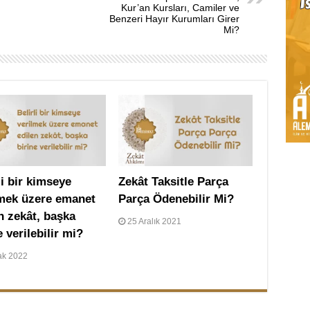
Kur’an Kursları, Camiler ve
Benzeri Hayır Kurumları Girer
Mi?
li bir kimseye
Zekât Taksitle Parça
lmek üzere emanet
Parça Ödenebilir Mi?
n zekât, başka
25 Aralık 2021
e verilebilir mi?
ak 2022