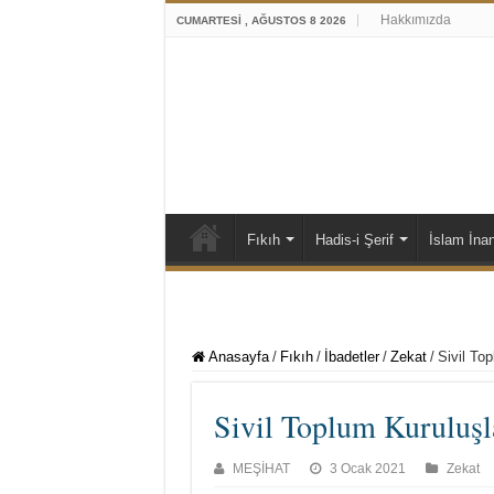
Hakkımızda
CUMARTESI , AĞUSTOS 8 2026
Fıkıh
Hadis-i Şerif
İslam İna
Anasayfa
/
Fıkıh
/
İbadetler
/
Zekat
/
Sivil Top
Sivil Toplum Kuruluşla
MEŞİHAT
3 Ocak 2021
Zekat