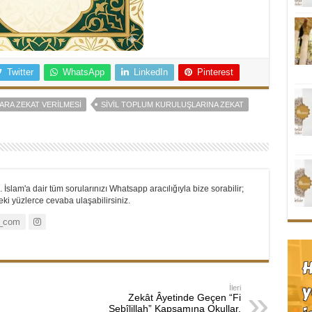
Twitter
WhatsApp
LinkedIn
Pinterest
RA ZEKAT VERILMESI
SIVIL TOPLUM KURULUŞLARINA ZEKAT
 İslam'a dair tüm sorularınızı Whatsapp aracılığıyla bize sorabilir;
i yüzlerce cevaba ulaşabilirsiniz.
_com
İleri
Zekât Âyetinde Geçen “Fi
Sebîlillah” Kapsamına Okullar,