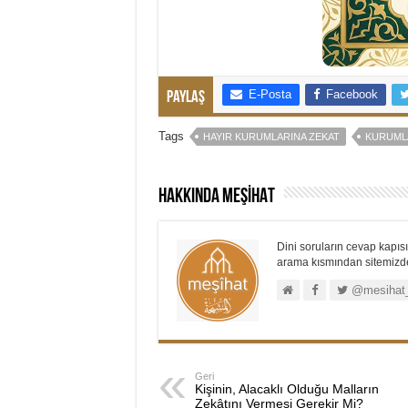
E-Posta
Facebook
Paylaş
Tags
HAYIR KURUMLARINA ZEKAT
KURUMLA
Hakkında MEŞİHAT
Dini soruların cevap kapısı.
arama kısmından sitemizdek
@mesihat
Geri
Kişinin, Alacaklı Olduğu Malların
Zekâtını Vermesi Gerekir Mi?