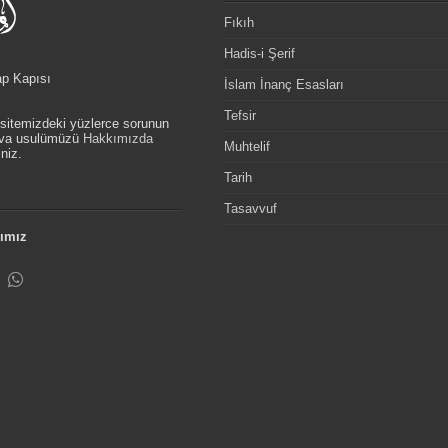
Fıkıh
Hadis-i Şerif
ap Kapısı
İslam İnanç Esasları
Tefsir
, sitemizdeki yüzlerce sorunun
etva usulümüzü
Hakkımızda
Muhtelif
niz.
Tarih
Tasavvuf
ımız