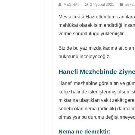
MEŞİHAT
27 Şubat 2021
Zekat
Mevla Teâlâ Hazretleri tüm canlılara
mahlûkat olarak isimlendirdiği insana
verme sorumluluğu yüklemiştir.
Biz de bu yazımızda kadına ait olan
hükmünü inceleyeceğiz.
Hanefi M
ezhebinde Ziynet
Hanefi mezhebine göre altın ve gümüş y
külçe halinde ister işlenmiş olsun is
miktarına ulaştıkları vakit zekât ge
sebebi olan nema (artıcılık) daima 
olmasıysa bu durumu değiştirmeyece
Nema ne demektir: