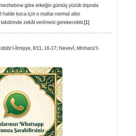
i mezhebine göre erkeğin gümüş yüzük dışında
 halde koca için o mallar normal altın
akdirinde zekât verilmesi gerekecektir.
[1]
tübi’l-İlmiyye, II/11, 16-17; Nevevî,
Minhacü’t-