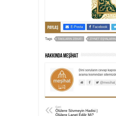
E-Posta
Facebook
Paylaş
Tags
TAKILARIN ZEKATI
ZIYNET EŞYALARIN
Hakkında MEŞİHAT
Dini soruların cevap kapısı.
arama kısmından sitemizdek
@mesihat
Geri
Ölülere Sövmeyin Hadisi |
Ölülere Lanet Edilir Mi?