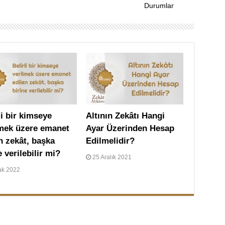
Durumlar
li bir kimseye
Altının Zekâtı Hangi
lmek üzere emanet
Ayar Üzerinden Hesap
n zekât, başka
Edilmelidir?
e verilebilir mi?
25 Aralık 2021
ak 2022