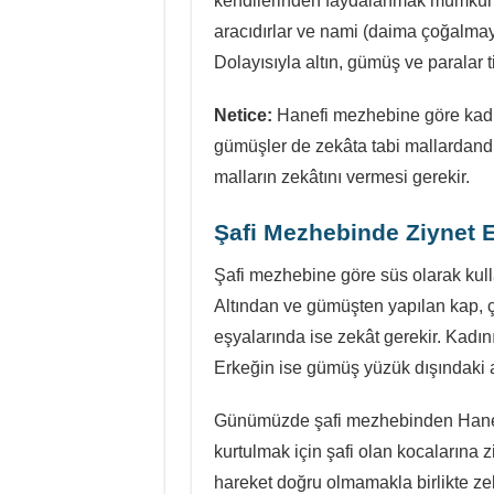
kendilerinden faydalanmak mümkün deği
aracıdırlar ve nami (daima çoğalmay
Dolayısıyla altın, gümüş ve paralar t
Netice:
Hanefi mezhebine göre kadın
gümüşler de zekâta tabi mallardandır
malların zekâtını vermesi gerekir.
Şafi Mezhebin
de Ziynet E
Şafi mezhebine göre süs olarak kul
Altından ve gümüşten yapılan kap, ç
eşyalarında ise zekât gerekir. Kadın
Erkeğin ise gümüş yüzük dışındaki 
Günümüzde şafi mezhebinden Hanef
kurtulmak için şafi olan kocalarına z
hareket doğru olmamakla birlikte ze