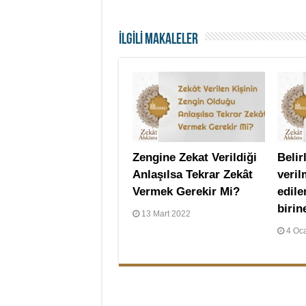
İLGİLİ MAKALELER
Zengine Zekat Verildiği
Belir
Anlaşılsa Tekrar Zekât
veri
Vermek Gerekir Mi?
edile
birin
13 Mart 2022
4 Oc