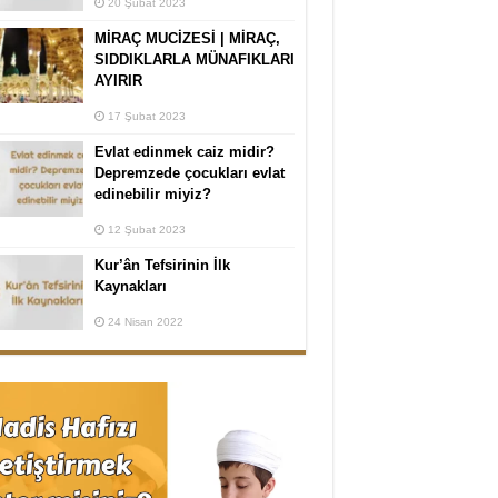
20 Şubat 2023
MİRAÇ MUCİZESİ | MİRAÇ,
SIDDIKLARLA MÜNAFIKLARI
AYIRIR
17 Şubat 2023
Evlat edinmek caiz midir?
Depremzede çocukları evlat
edinebilir miyiz?
12 Şubat 2023
Kur’ân Tefsirinin İlk
Kaynakları
24 Nisan 2022