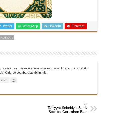
Twitter
WhatsApp
LinkedIn
Pinterest
IN ZEKATI
 İslam'a dair tüm sorularınızı Whatsapp aracılığıyla bize sorabilir;
i yüzlerce cevaba ulaşabilirsiniz.
_com
İleri
Tahiyyat Sebebiyle Sehiv
Secdesi Gerektiren Bazı