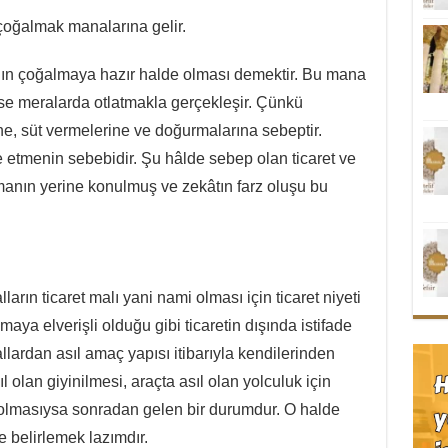
oğalmak manalarına gelir.
lın çoğalmaya hazır halde olması demektir. Bu mana
 ise meralarda otlatmakla gerçekleşir. Çünkü
e, süt vermelerine ve doğurmalarına sebeptir.
de etmenin sebebidir. Şu hâlde sebep olan ticaret ve
manın yerine konulmuş ve zekâtın farz oluşu bu
arın ticaret malı yani nami olması için ticaret niyeti
tulmaya elverişli olduğu gibi ticaretin dışında istifade
llardan asıl amaç yapısı itibarıyla kendilerinden
 olan giyinilmesi, araçta asıl olan yolculuk için
in olmasıysa sonradan gelen bir durumdur. O halde
e belirlemek lazımdır.