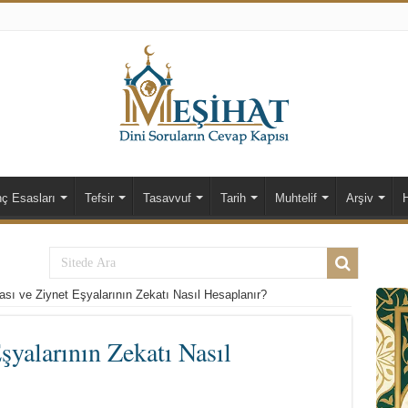
nç Esasları
Tefsir
Tasavvuf
Tarih
Muhtelif
Arşiv
sı ve Ziynet Eşyalarının Zekatı Nasıl Hesaplanır?
şyalarının Zekatı Nasıl