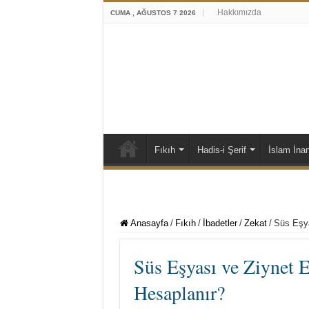
Hakkımızda
CUMA , AĞUSTOS 7 2026
Fıkıh
Hadis-i Şerif
İslam İna
Anasayfa
/
Fıkıh
/
İbadetler
/
Zekat
/
Süs Eşya
Süs Eşyası ve Ziynet E
Hesaplanır?