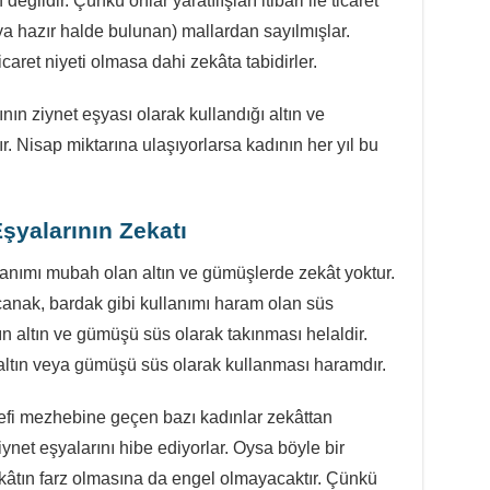
ldir. Çünkü onlar yaratılışları itibari ile ticaret
a hazır halde bulunan) mallardan sayılmışlar.
icaret niyeti olmasa dahi zekâta tabidirler.
ın ziynet eşyası olarak kullandığı altın ve
. Nisap miktarına ulaşıyorlarsa kadının her yıl bu
şyalarının Zekatı
lanımı mubah olan altın ve gümüşlerde zekât yoktur.
anak, bardak gibi kullanımı haram olan süs
ın altın ve gümüşü süs olarak takınması helaldir.
altın veya gümüşü süs olarak kullanması haramdır.
i mezhebine geçen bazı kadınlar zekâttan
iynet eşyalarını hibe ediyorlar. Oysa böyle bir
kâtın farz olmasına da engel olmayacaktır. Çünkü