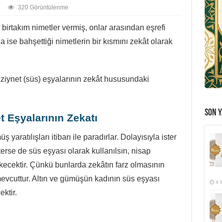
320 Görüntülenme
 birtakım nimetler vermiş, onlar arasından eşrefi
 ise bahşettiği nimetlerin bir kısmını zekât olarak
 ziynet (süs) eşyalarının zekât hususundaki
SON Y
 Eşyalarının Zekatı
aratılışları itibarı ile paradırlar. Dolayısıyla ister
terse de süs eşyası olarak kullanılsın, nisap
rekecektir. Çünkü bunlarda zekâtın farz olmasının
mevcuttur. Altın ve gümüşün kadının süs eşyası
4 
ktir.