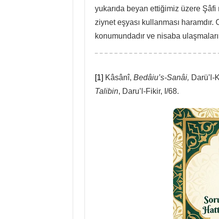
yukarıda beyan ettiğimiz üzere Şâf
ziynet eşyası kullanması haramdır. O
konumundadır ve nisaba ulaşmaları t
[1]
Kâsânî,
Bedâiu’s-Sanâi,
Darü’l-Kü
Talibin
, Daru’l-Fikir, I/68.