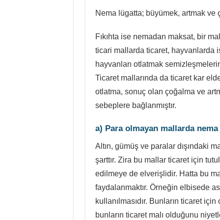
Nema lügatta; büyümek, artmak ve ç
Fıkıhta ise nemadan maksat, bir ma
ticari mallarda ticaret, hayvanlarda
hayvanları otlatmak semizleşmelerin
Ticaret mallarında da ticaret kar el
otlatma, sonuç olan çoğalma ve art
sebeplere bağlanmıştır.
a) Para olmayan mallarda nema
Altın, gümüş ve paralar dışındaki mall
şarttır. Zira bu mallar ticaret için tu
edilmeye de elverişlidir. Hatta bu ma
faydalanmaktır. Örneğin elbisede asıl
kullanılmasıdır. Bunların ticaret iç
bunların ticaret malı olduğunu niyetl