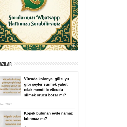
AZILAR
Vücuda kolonya, gülsuyu
gibi şeyler sürmek yahut
ıslak mendille vücudu
silmek orucu bozar mı?
Mart 2025
Köpek bulunan evde namaz
kılınmaz mı?