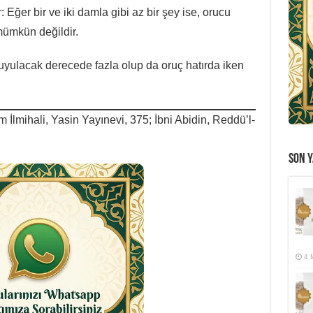
r: Eğer bir ve iki damla gibi az bir şey ise, orucu
ümkün değildir.
uyulacak derecede fazla olup da oruç hatırda iken
lmihali, Yasin Yayınevi, 375; İbni Abidin, Reddü’l-
SON Y
4 