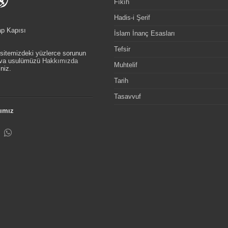
Fıkıh
Hadis-i Şerif
ap Kapısı
İslam İnanç Esasları
Tefsir
, sitemizdeki yüzlerce sorunun
etva usulümüzü
Hakkımızda
Muhtelif
niz.
Tarih
Tasavvuf
ımız