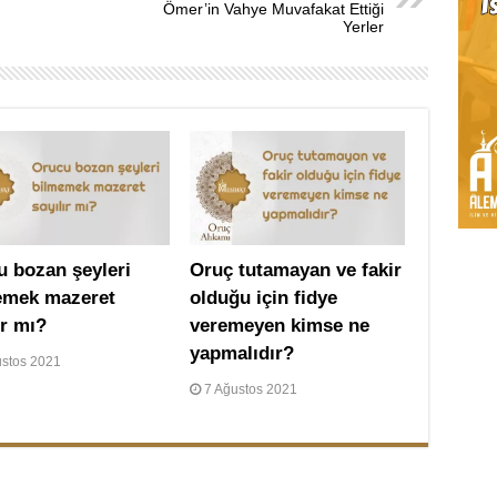
Ömer’in Vahye Muvafakat Ettiği
Yerler
u bozan şeyleri
Oruç tutamayan ve fakir
emek mazeret
olduğu için fidye
ır mı?
veremeyen kimse ne
yapmalıdır?
ustos 2021
7 Ağustos 2021