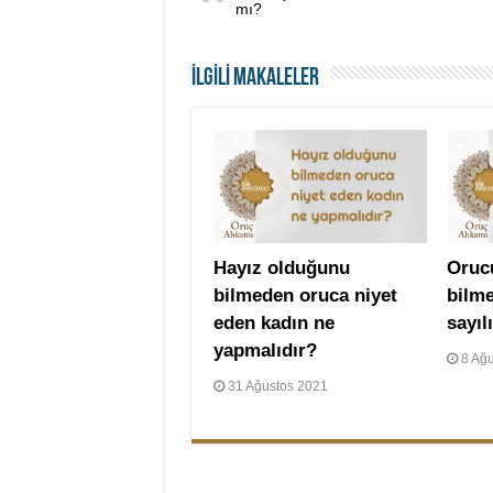
mı?
İLGİLİ MAKALELER
Hayız olduğunu
Oruc
bilmeden oruca niyet
bilm
eden kadın ne
sayıl
yapmalıdır?
8 Ağ
31 Ağustos 2021