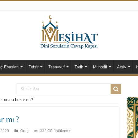
nç Esasları
Tefsir
Tasavvuf
Tarih
Muhtelif
Arşiv
k orucu bozar mı?
r mı?
 2020
Oruç
332 Görüntülenme