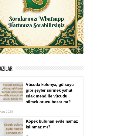
AZILAR
Vücuda kolonya, gülsuyu
gibi şeyler sürmek yahut
ıslak mendille vücudu
silmek orucu bozar mı?
Mart 2025
Köpek bulunan evde namaz
kılınmaz mı?