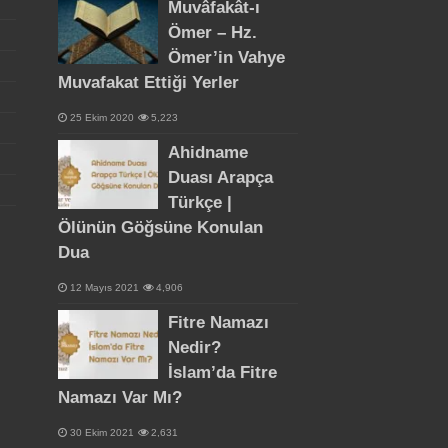
Muvâfakât-ı
Ömer – Hz.
Ömer’in Vahye
Muvafakat Ettiği Yerler
25 Ekim 2020
5,223
Ahidname
Duası Arapça
Türkçe |
Ölünün Göğsüne Konulan
Dua
12 Mayıs 2021
4,906
Fitre Namazı
Nedir?
İslam’da Fitre
Namazı Var Mı?
30 Ekim 2021
2,631