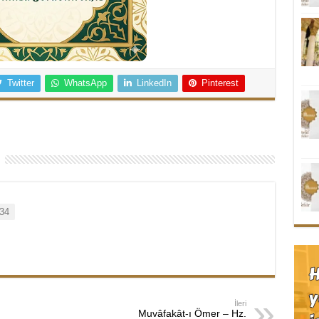
Twitter
WhatsApp
LinkedIn
Pinterest
34
İleri
Muvâfakât-ı Ömer – Hz.