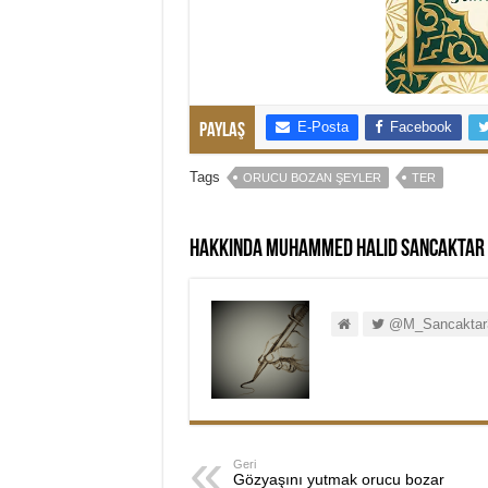
E-Posta
Facebook
Paylaş
Tags
ORUCU BOZAN ŞEYLER
TER
Hakkında Muhammed Halid Sancaktar
@M_Sancaktar
Geri
Gözyaşını yutmak orucu bozar