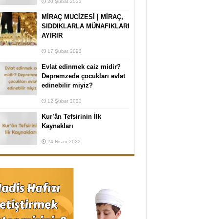
20 Şubat 2023
MİRAÇ MUCİZESİ | MİRAÇ,
SIDDIKLARLA MÜNAFIKLARI
AYIRIR
17 Şubat 2023
Evlat edinmek caiz midir?
Depremzede çocukları evlat
edinebilir miyiz?
12 Şubat 2023
Kur’ân Tefsirinin İlk
Kaynakları
24 Nisan 2022