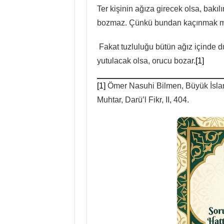
Ter kişinin ağıza girecek olsa, bakılı
bozmaz. Çünkü bundan kaçınmak m
Fakat tuzluluğu bütün ağız içinde d
yutulacak olsa, orucu bozar.
[1]
[1]
Ömer Nasuhi Bilmen, Büyük İslam İ
Muhtar, Darü’l Fikr, II, 404.