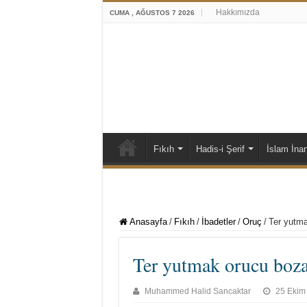
Hakkımızda
CUMA , AĞUSTOS 7 2026
Fıkıh
Hadis-i Şerif
İslam İna
Anasayfa
/
Fıkıh
/
İbadetler
/
Oruç
/
Ter yutma
Ter yutmak orucu boza
Muhammed Halid Sancaktar
25 Ekim