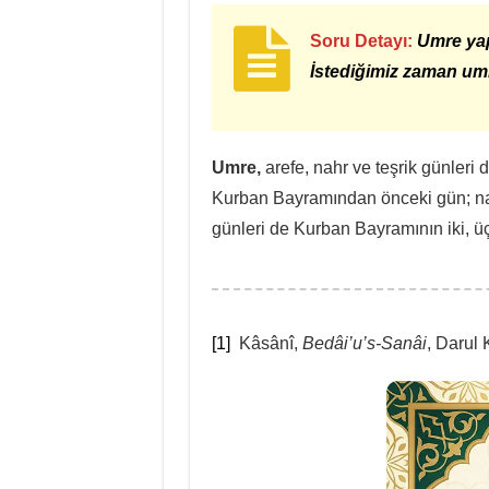
Soru Detayı:
Umre yap
İstediğimiz zaman umr
Umre,
arefe, nahr ve teşrik günleri
Kurban Bayramından önceki gün; nah
günleri de Kurban Bayramının iki, üç
[1]
Kâsânî,
Bedâi’u’s-Sanâi
, Darul K