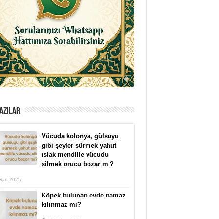
AZILAR
Vücuda kolonya, gülsuyu
gibi şeyler sürmek yahut
ıslak mendille vücudu
silmek orucu bozar mı?
Mart 2025
Köpek bulunan evde namaz
kılınmaz mı?