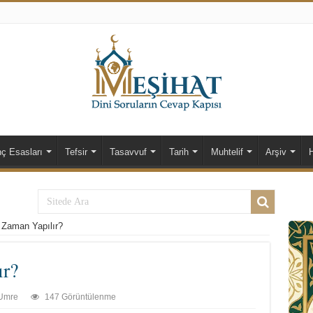
nç Esasları
Tefsir
Tasavvuf
Tarih
Muhtelif
Arşiv
Zaman Yapılır?
ır?
Umre
147 Görüntülenme