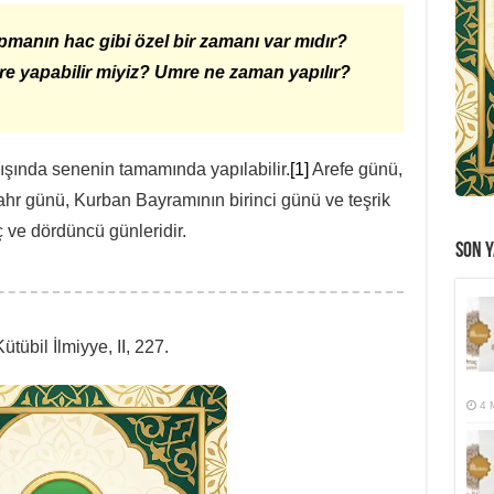
manın hac gibi özel bir zamanı var mıdır?
e yapabilir miyiz? Umre ne zaman yapılır?
 dışında senenin tamamında yapılabilir.
[1]
Arefe günü,
r günü, Kurban Bayramının birinci günü ve teşrik
 ve dördüncü günleridir.
SON Y
ütübil İlmiyye, II, 227.
4 