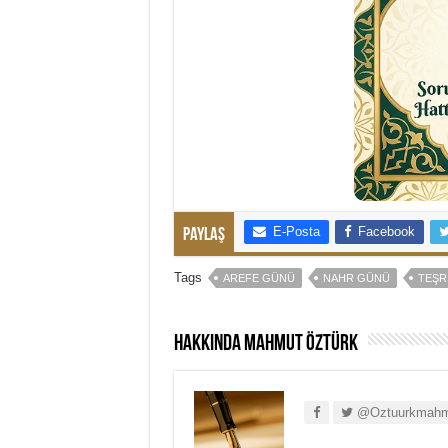
E-Posta
Facebook
Paylaş
Tags
AREFE GÜNÜ
NAHR GÜNÜ
TEŞR
Hakkında Mahmut Öztürk
@Oztuurkmahm