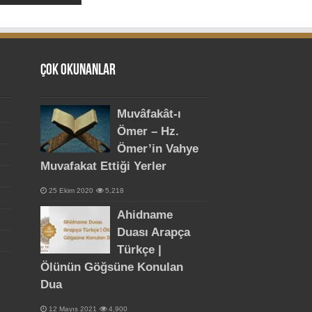
Çok Okunanlar
Muvâfakât-ı
Ömer – Hz.
Ömer’in Vahye
Muvafakat Ettiği Yerler
25 Ekim 2020
5,218
Ahidname
Duası Arapça
Türkçe |
Ölünün Göğsüne Konulan
Dua
12 Mayıs 2021
4,900