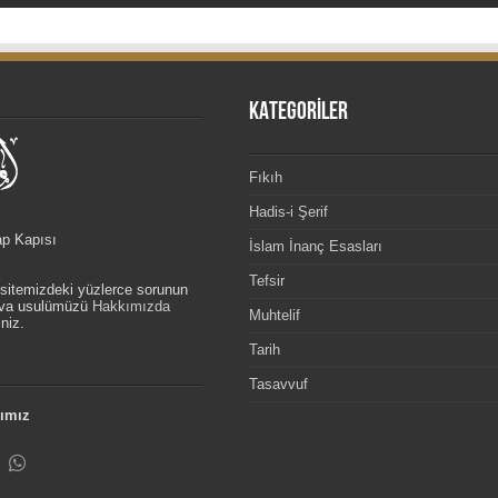
KATEGORİLER
Fıkıh
Hadis-i Şerif
ap Kapısı
İslam İnanç Esasları
Tefsir
, sitemizdeki yüzlerce sorunun
etva usulümüzü
Hakkımızda
Muhtelif
niz.
Tarih
Tasavvuf
ımız