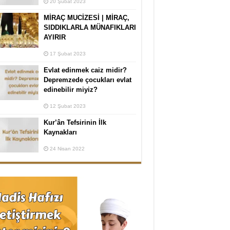
20 Şubat 2023
MİRAÇ MUCİZESİ | MİRAÇ,
SIDDIKLARLA MÜNAFIKLARI
AYIRIR
17 Şubat 2023
Evlat edinmek caiz midir?
Depremzede çocukları evlat
edinebilir miyiz?
12 Şubat 2023
Kur’ân Tefsirinin İlk
Kaynakları
24 Nisan 2022