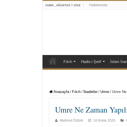
Hakkımızda
CUMA , AĞUSTOS 7 2026
Fıkıh
Hadis-i Şerif
İslam İna
Anasayfa
/
Fıkıh
/
İbadetler
/
Umre
/
Umre Ne 
Umre Ne Zaman Yapıl
Mahmut Öztürk
16 Aralık 2020