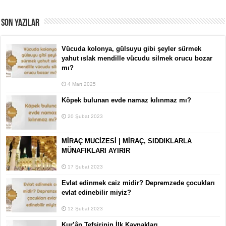
SON YAZILAR
Vücuda kolonya, gülsuyu gibi şeyler sürmek
yahut ıslak mendille vücudu silmek orucu bozar
mı?
4 Mart 2025
Köpek bulunan evde namaz kılınmaz mı?
20 Şubat 2023
MİRAÇ MUCİZESİ | MİRAÇ, SIDDIKLARLA
MÜNAFIKLARI AYIRIR
17 Şubat 2023
Evlat edinmek caiz midir? Depremzede çocukları
evlat edinebilir miyiz?
12 Şubat 2023
Kur’ân Tefsirinin İlk Kaynakları