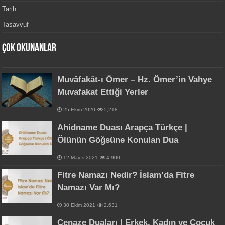
Tarih
Tasavvuf
Çok Okunanlar
Muvâfakât-ı Ömer – Hz. Ömer’in Vahye
Muvafakat Ettiği Yerler
25 Ekim 2020
5,218
Ahidname Duası Arapça Türkçe |
Ölünün Göğsüne Konulan Dua
12 Mayıs 2021
4,900
Fitre Namazı Nedir? İslam’da Fitre
Namazı Var Mı?
30 Ekim 2021
2,631
Cenaze Duaları | Erkek, Kadın ve Çocuk