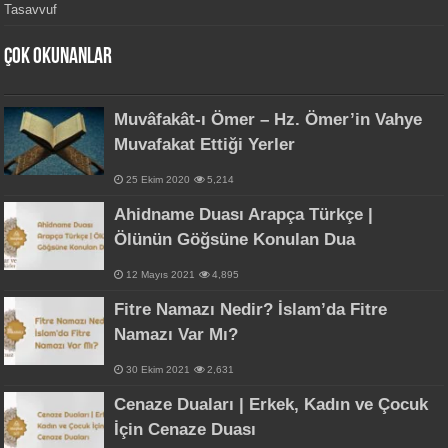
Tasavvuf
Çok Okunanlar
Muvâfakât-ı Ömer – Hz. Ömer’in Vahye
Muvafakat Ettiği Yerler
25 Ekim 2020
5,214
Ahidname Duası Arapça Türkçe |
Ölünün Göğsüne Konulan Dua
12 Mayıs 2021
4,895
Fitre Namazı Nedir? İslam’da Fitre
Namazı Var Mı?
30 Ekim 2021
2,631
Cenaze Duaları | Erkek, Kadın ve Çocuk
İçin Cenaze Duası