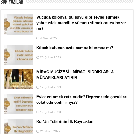
SON YAZILAR
Vücuda kolonya, gülsuyu gibi şeyler sürmek
yahut ıslak mendille vücudu silmek orucu bozar
mı?
4 Mart 2025
Köpek bulunan evde namaz kılınmaz mı?
20 Şubat 2023
MİRAÇ MUCİZESİ | MİRAÇ, SIDDIKLARLA
MÜNAFIKLARI AYIRIR
17 Şubat 2023
Evlat edinmek caiz midir? Depremzede çocukları
evlat edinebilir miyiz?
12 Şubat 2023
Kur’ân Tefsirinin İlk Kaynakları
24 Nisan 2022