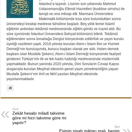
İstanbul’a taşındı. Lisenin son yıllarında Mahmut
Ustaosmanoğlu Efendi Hazretleri (kuddise sirruhu) ile
tanıştı ve ona intisap etti. Marmara Üniversitesi
Matematik bölümünde kısa süre bulunduktan sonra
üniversiteyi bırakıp medrese tahsiline başladı. Beş yıllık temel İslamî
eğitimin ardından tekâmül medresesinde eğitim gördü ve icazet aldı. Bu
süre içerisinde İstanbul Üniversitesi İlahiyat bölümünü bitirdi. Tekâmül
eğitiminden sonra İsmailağa Dergisi bünyesinde editörlük ve yayın kurulu
üyeliği vazifeleri yaptı. 2018 yılında kurulan Alem-i İslam İlim ve Hizmet
Derneği‘nin kuruluşunda, kurucu başkan olarak yer aldı. Halen dernek
başkanı olan Mustafa Şekerci, Alem-i İslam Derneği bünyesinde faaliyet
gösteren Türkiye’nin ilk ve tek hadis hafızlığı medresesinde müderrislik
yapmaktadır. Bunun yanında 2020 yılında, Dini Soruların Cevap Kapısı
sloganıyla kurulan Meşihat sitesinin genel yayın yönetmenliğini yapan
Mustafa Şekerci‘nin ilmî ve fıkhî yazıları Meşihat sitesinde
yayınlanmaktadır.
Geri
Zekât hesabı miladi takvime
göre mi hicri takvime göre mi
yapılır?
İleri
Eşimin nisab miktarı malı, benim