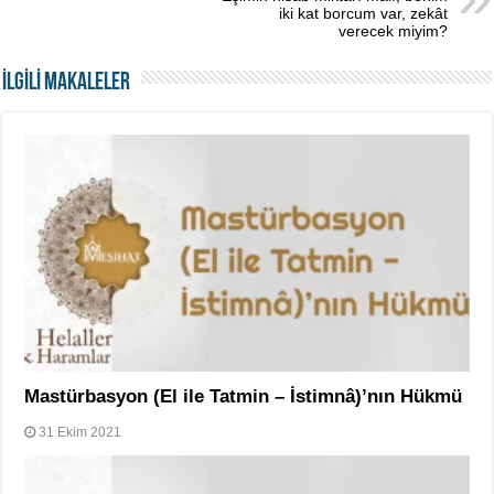
iki kat borcum var, zekât
verecek miyim?
İLGİLİ MAKALELER
Mastürbasyon (El ile Tatmin – İstimnâ)’nın Hükmü
31 Ekim 2021