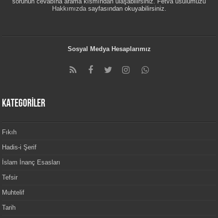
sorunun cevabına arama kısmından ulaşabilirsiniz. Fetva usulümüzü
Hakkımızda
sayfasından okuyabilirsiniz.
Sosyal Medya Hesaplarımız
KATEGORİLER
Fıkıh
Hadis-i Şerif
İslam İnanç Esasları
Tefsir
Muhtelif
Tarih