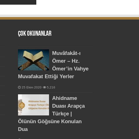
Çok Okunanlar
Muvâfakât-ı
Ömer – Hz.
Ömer’in Vahye
Muvafakat Ettiği Yerler
25 Ekim 2020
5,216
Ahidname
Duası Arapça
Türkçe |
Ölünün Göğsüne Konulan
Dua