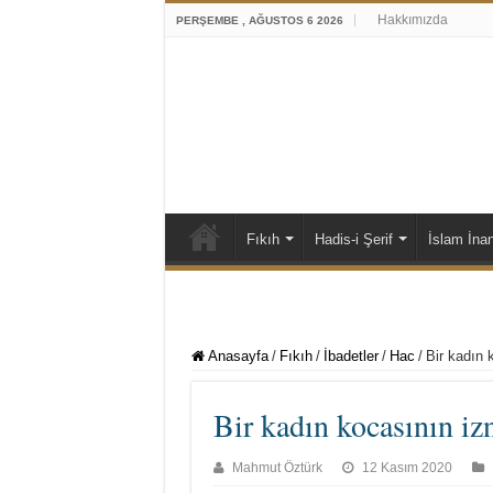
Hakkımızda
PERŞEMBE , AĞUSTOS 6 2026
Fıkıh
Hadis-i Şerif
İslam İna
Anasayfa
/
Fıkıh
/
İbadetler
/
Hac
/
Bir kadın 
Bir kadın kocasının iz
Mahmut Öztürk
12 Kasım 2020