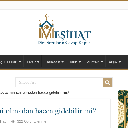
nç Esasları
Tefsir
Tasavvuf
Tarih
Muhtelif
Arşiv
kocasının izni olmadan hacca gidebilir mi?
ni olmadan hacca gidebilir mi?
Hac
322 Görüntülenme