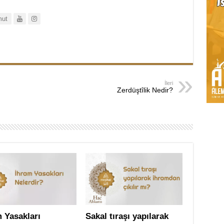
ut
İleri
Zerdüştîlik Nedir?
 Yasakları
Sakal tıraşı yapılarak