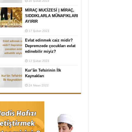
20 Şubat 2023
MİRAÇ MUCİZESİ | MİRAÇ,
SIDDIKLARLA MÜNAFIKLARI
AYIRIR
17 Şubat 2023
Evlat edinmek caiz midir?
Depremzede çocukları evlat
edinebilir miyiz?
12 Şubat 2023
Kur’ân Tefsirinin İlk
Kaynakları
24 Nisan 2022