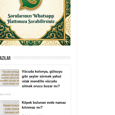
AZILAR
Vücuda kolonya, gülsuyu
gibi şeyler sürmek yahut
ıslak mendille vücudu
silmek orucu bozar mı?
Mart 2025
Köpek bulunan evde namaz
kılınmaz mı?