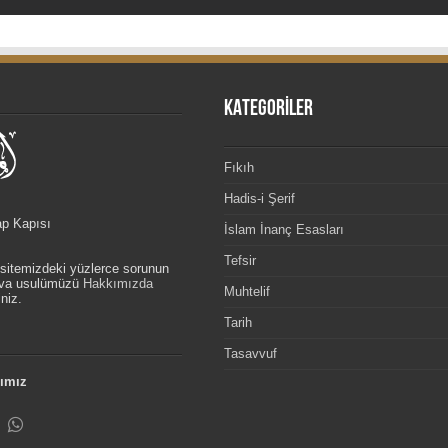
KATEGORİLER
Fıkıh
Hadis-i Şerif
ap Kapısı
İslam İnanç Esasları
Tefsir
, sitemizdeki yüzlerce sorunun
etva usulümüzü
Hakkımızda
Muhtelif
niz.
Tarih
Tasavvuf
ımız