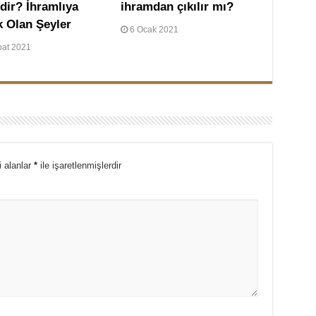
dir? İhramlıya
ihramdan çıkılır mı?
k Olan Şeyler
6 Ocak 2021
bat 2021
i alanlar
*
ile işaretlenmişlerdir