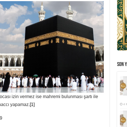
SON Y
ocası izin vermez ise mahremi bulunması şartı ile
 haccı yapamaz.
[1]
4 
19