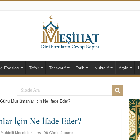
nç Esasları
Tefsir
Tasavvuf
Tarih
Muhtelif
Arşiv
ünü Müslümanlar İçin Ne İfade Eder?
r İçin Ne İfade Eder?
Muhtelif Meseleler
98 Görüntülenme