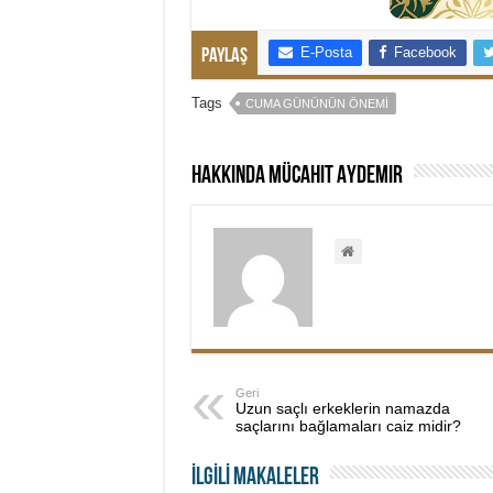
E-Posta
Facebook
Paylaş
Tags
CUMA GÜNÜNÜN ÖNEMI
Hakkında Mücahit Aydemir
Geri
Uzun saçlı erkeklerin namazda
saçlarını bağlamaları caiz midir?
İLGİLİ MAKALELER