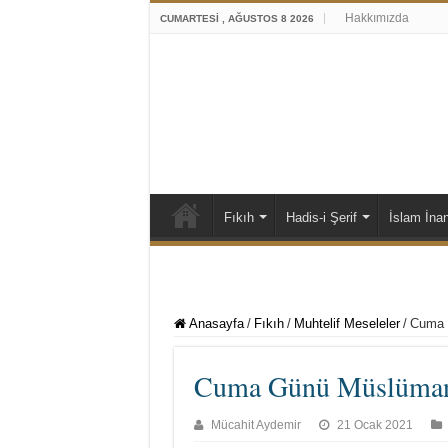
Hakkımızda
CUMARTESI , AĞUSTOS 8 2026
Fıkıh
Hadis-i Şerif
İslam İna
Anasayfa
/
Fıkıh
/
Muhtelif Meseleler
/
Cuma G
Cuma Günü Müslümanla
Mücahit Aydemir
21 Ocak 2021