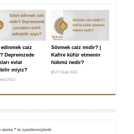
 edinmek caiz
Sövmek caiz midir? |
r? Depremzede
Kafire küfür etmenin
ları evlat
hükmü nedir?
bilir miyiz?
27 Ocak 2022
ubat 2023
i alanlar
*
ile işaretlenmişlerdir