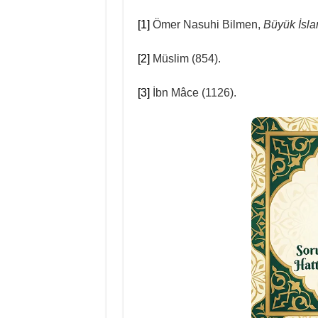
[1]
Ömer Nasuhi Bilmen,
Büyük İslam
[2]
Müslim (854).
[3]
İbn Mâce (1126).