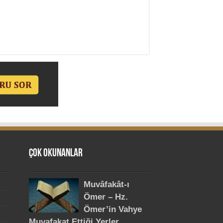
Çok Okunanlar
Muvâfakât-ı
Ömer – Hz.
Ömer’in Vahye
Muvafakat Ettiği Yerler