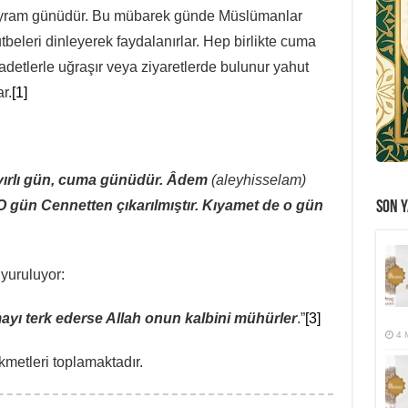
ayram günüdür. Bu mübarek günde Müslümanlar
beleri dinleyerek faydalanırlar. Hep birlikte cuma
adetlerle uğraşır veya ziyaretlerde bulunur yahut
r.
[1]
ırlı gün, cuma günüdür. Âdem
(aleyhisselam)
gün Cennetten çıkarılmıştır. Kıyamet de o gün
SON Y
uyuruluyor:
yı terk ederse Allah onun kalbini mühürler
.”
[3]
4 
ikmetleri toplamaktadır.