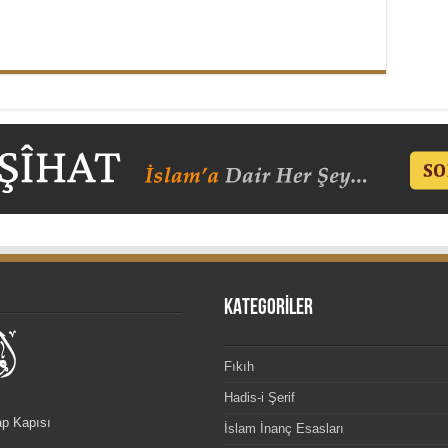
KATEGORİLER
Fıkıh
Hadis-i Şerif
ap Kapısı
İslam İnanç Esasları