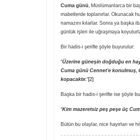
Cuma günü
, Müslümanlarca bir b
mabetlerde toplanırlar. Okunacak hut
namazını kılarlar. Sonra ya başka ib
günlük işleri ile uğraşmaya koyulurla
Bir hadis-i şerifte şöyle buyurulur:
“
Üzerine güneşin doğduğu en hay
Cuma günü Cennet’e konulmuş, O 
kopacaktır.
“
[2]
Başka bir hadis-i şerifte ise şöyle b
“
Kim mazeretsiz peş peşe üç Cuma
Bütün bu olaylar, nice hayırları ve h