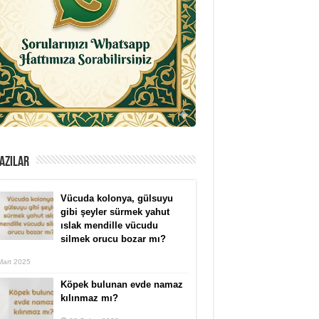
AZILAR
Vücuda kolonya, gülsuyu
gibi şeyler sürmek yahut
ıslak mendille vücudu
silmek orucu bozar mı?
Mart 2025
Köpek bulunan evde namaz
kılınmaz mı?