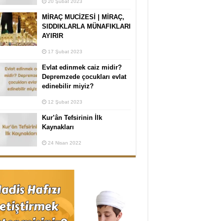
20 Şubat 2023
MİRAÇ MUCİZESİ | MİRAÇ,
SIDDIKLARLA MÜNAFIKLARI
AYIRIR
17 Şubat 2023
Evlat edinmek caiz midir?
Depremzede çocukları evlat
edinebilir miyiz?
12 Şubat 2023
Kur’ân Tefsirinin İlk
Kaynakları
24 Nisan 2022