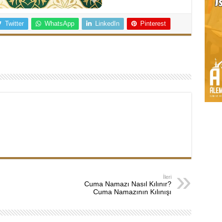
Twitter
WhatsApp
LinkedIn
Pinterest
İleri
Cuma Namazı Nasıl Kılınır?
Cuma Namazının Kılınışı