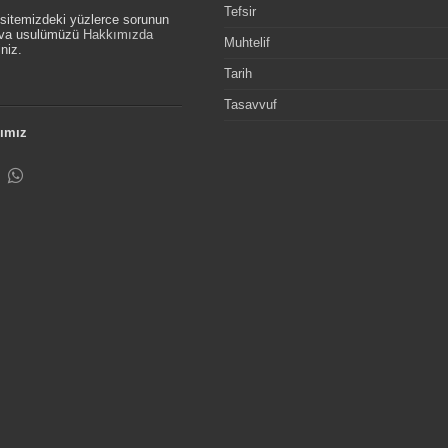
Tefsir
, sitemizdeki yüzlerce sorunun
etva usulümüzü
Hakkımızda
Muhtelif
niz.
Tarih
Tasavvuf
ımız