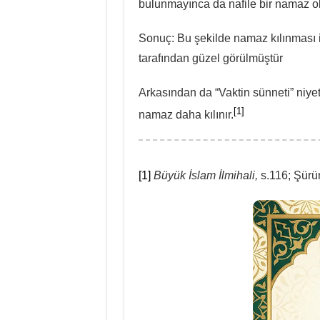
bulunmayınca da nafile bir namaz ol
Sonuç: Bu şekilde namaz kılınması 
tarafından güzel görülmüştür
Arkasından da “Vaktin sünneti” niyet
[1]
namaz daha kılınır.
[1]
Büyük İslam İlmihali,
s.116; Şürün