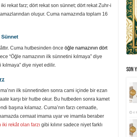
; iki rekat farz; dört rekat son sünnet; dört rekat Zuhr-i
ti namazlarından oluşur. Cuma namazında toplam 16
k Sünnet
kâttır. Cuma hutbesinden önce
öğle namazının dört
adece “Öğle namazının ilk sünnetini kılmaya” diye
kılmaya” diye niyet edilir.
SON Y
rz
uma’nın ilk sünnetinden sonra cami içinde bir ezan
te karşı bir hutbe okur. Bu hutbeden sonra kamet
kendi başına kılamaz. Cuma’nın farzı cemaatle,
4 
Bu namazda cemaat imama uyar ve imamla beraber
ki rekât olan farzı
gibi kılınır sadece niyet farklı