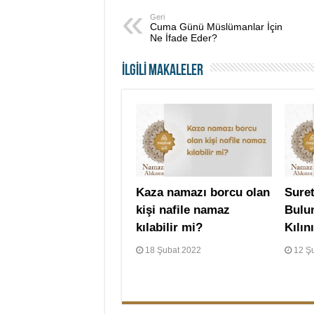
Geri
Cuma Günü Müslümanlar İçin
Ne İfade Eder?
İLGİLİ MAKALELER
Kaza namazı borcu olan
Suret
kişi nafile namaz
Bulu
kılabilir mi?
Kılın
18 Şubat 2022
12 Ş