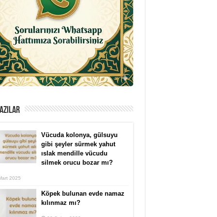
AZILAR
Vücuda kolonya, gülsuyu
gibi şeyler sürmek yahut
ıslak mendille vücudu
silmek orucu bozar mı?
Mart 2025
Köpek bulunan evde namaz
kılınmaz mı?