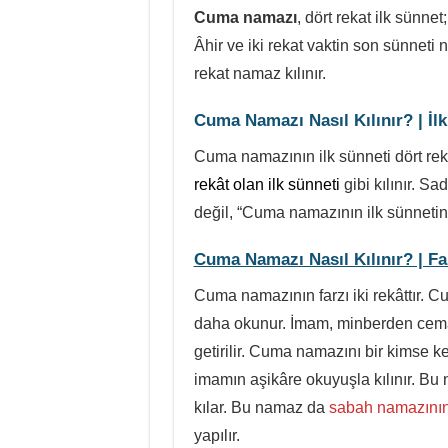
Cuma namazı
, dört rekat ilk sünnet
Âhir ve iki rekat vaktin son sünne
rekat namaz kılınır.
Cuma Namazı Nasıl Kılınır? | İl
Cuma namazının ilk sünneti dört re
rekât olan ilk sünneti
gibi kılınır. S
değil, “Cuma namazının ilk sünnetini 
Cuma Namazı Nasıl Kılınır? | Fa
Cuma namazının farzı iki rekâttır. C
daha okunur. İmam, minberden cemaa
getirilir. Cuma namazını bir kimse 
imamın aşikâre okuyuşla kılınır. 
kılar. Bu namaz da
sabah namazının i
yapılır.