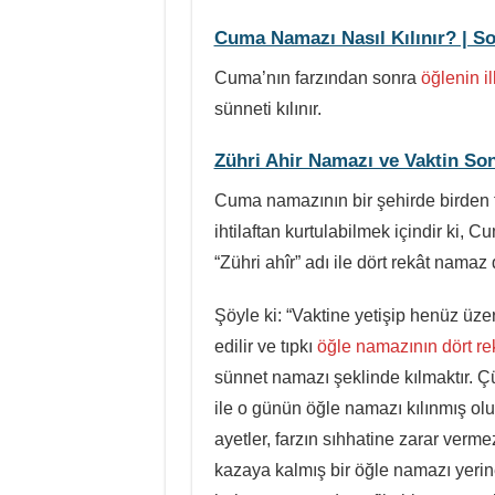
Cuma Namazı Nasıl Kılınır? | S
Cuma’nın farzından sonra
öğlenin il
sünneti kılınır.
Zühri Ahir Namazı ve Vaktin Son
Cuma namazının bir şehirde birden 
ihtilaftan kurtulabilmek içindir ki,
“Zühri ahîr” adı ile dört rekât namaz
Şöyle ki: “Vaktine yetişip henüz ü
edilir ve tıpkı
öğle namazının dört rek
sünnet namazı şeklinde kılmaktır. 
ile o günün öğle namazı kılınmış olu
ayetler, farzın sıhhatine zarar ver
kazaya kalmış bir öğle namazı yeri