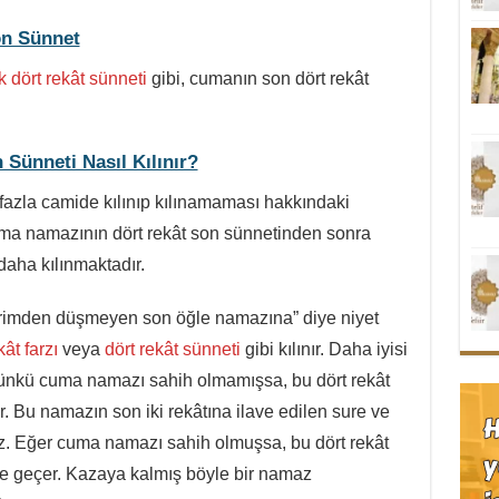
on Sünnet
k dört rekât sünneti
gibi, cumanın son dört rekât
 Sünneti Nasıl Kılınır?
fazla camide kılınıp kılınamaması hakkındaki
 Cuma namazının dört rekât son sünnetinden sonra
 daha kılınmaktadır.
zerimden düşmeyen son öğle namazına” diye niyet
ât farzı
veya
dört rekât sünneti
gibi kılınır. Daha iyisi
Çünkü cuma namazı sahih olmamışsa, bu dört rekât
r. Bu namazın son iki rekâtına ilave edilen sure ve
mez. Eğer cuma namazı sahih olmuşsa, bu dört rekât
ne geçer. Kazaya kalmış böyle bir namaz