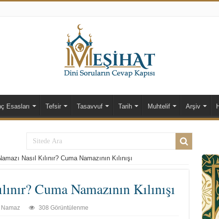
nç Esasları
Tefsir
Tasavvuf
Tarih
Muhtelif
Arşiv
amazı Nasıl Kılınır? Cuma Namazının Kılınışı
lınır? Cuma Namazının Kılınışı
Namaz
308 Görüntülenme