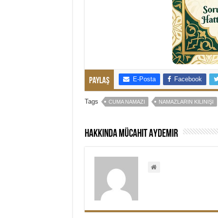
E-Posta
Facebook
Paylaş
Tags
CUMA NAMAZI
NAMAZLARIN KILINIŞI
Hakkında Mücahit Aydemir