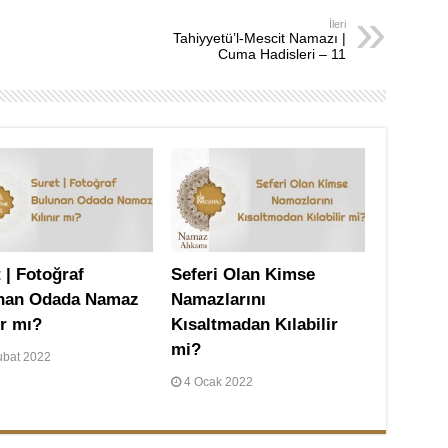
İleri
Tahiyyetü’l-Mescit Namazı |
Cuma Hadisleri – 11
 | Fotoğraf
Seferi Olan Kimse
nan Odada Namaz
Namazlarını
ır mı?
Kısaltmadan Kılabilir
mi?
ubat 2022
4 Ocak 2022