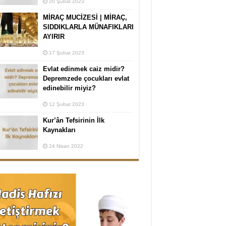
20 Şubat 2023
MİRAÇ MUCİZESİ | MİRAÇ,
SIDDIKLARLA MÜNAFIKLARI
AYIRIR
17 Şubat 2023
Evlat edinmek caiz midir?
Depremzede çocukları evlat
edinebilir miyiz?
12 Şubat 2023
Kur’ân Tefsirinin İlk
Kaynakları
24 Nisan 2022