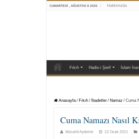
Hakkımızda
CUMARTESI , AĞUSTOS 8 2026
Fıkıh
Hadis-i Şerif
İslam İna
Anasayfa
/
Fıkıh
/
İbadetler
/
Namaz
/
Cuma N
Cuma Namazı Nasıl Kı
Mücahit Aydemir
22 Ocak 2021