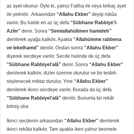
az ayet okunur. Öyle ki, yalnız Fatiha ile veya birkaç ayet
ile yetinilir. Arkasından
“Allahu Ekber”
deyip rükûa
varılır. Bu halde en az üç defa
“Sübhane Rabbiye’l-
Azîm”
denir. Sonra
“Semiallahülimen hamideh”
denilerek ayağa kalkılır. Ayakta
“Allahümme rabbena
ve lekelhamd”
denilir. Ondan sonra
“Allahu Ekber”
diyerek secdeye varılır. Secde halinde de üç defa
“Sübhane Rabbiyel’alâ”
denir. Sonra
“Allahu Ekber”
denilerek kalkılır, dizler üzerine oturulur ve bir tesbih
söylenecek miktar durulur. Yine
“Allahu Ekber”
denilerek ikinci secdeye varılır. Burada da üç defa
“Sübhane Rabbiyel’alâ”
denilir. Bununla bir rekât
bitmiş olur.
İkinci secdenin arkasından
“Allahu Ekber”
denilerek
ikinci rekâta kalkılır. Tam ayakta iken yalnız besmele