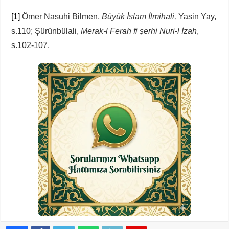
[1]
Ömer Nasuhi Bilmen,
Büyük İslam İlmihali,
Yasin Yay,
s.110; Şürünbülali,
Merak-l Ferah fi şerhi Nuri-l İzah
,
s.102-107.