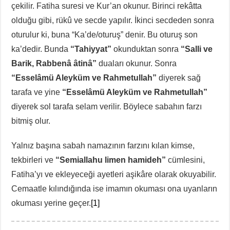
çekilir. Fatiha suresi ve Kur’an okunur. Birinci rekâtta
olduğu gibi, rükû ve secde yapılır. İkinci secdeden sonra
oturulur ki, buna “Ka’de/oturuş” denir. Bu oturuş son
ka’dedir. Bunda
“Tahiyyat”
okunduktan sonra
“Salli ve
Barik, Rabbenâ âtinâ”
duaları okunur. Sonra
“Esselâmü Aleyküm ve Rahmetullah”
diyerek sağ
tarafa ve yine
“Esselâmü Aleyküm ve Rahmetullah”
diyerek sol tarafa selam verilir. Böylece sabahın farzı
bitmiş olur.
Yalnız başına sabah namazının farzını kılan kimse,
tekbirleri ve
“Semiallahu limen hamideh”
cümlesini,
Fatiha’yı ve ekleyeceği ayetleri aşikâre olarak okuyabilir.
Cemaatle kılındığında ise imamın okuması ona uyanların
okuması yerine geçer.
[1]