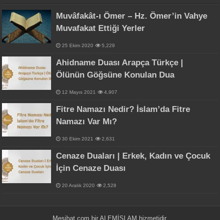
Muvâfakât-ı Ömer – Hz. Ömer’in Vahye
Muvafakat Ettiği Yerler
25 Ekim 2020
5,229
Ahidname Duası Arapça Türkçe |
Ölünün Göğsüne Konulan Dua
12 Mayıs 2021
4,907
Fitre Namazı Nedir? İslam’da Fitre
Namazı Var Mı?
30 Ekim 2021
2,631
Cenaze Duaları | Erkek, Kadın ve Çocuk
İçin Cenaze Duası
20 Aralık 2020
2,528
Mesihat.com bir
ALEMİSLAM
hizmetidir.