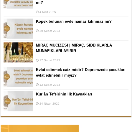
mı?
4 Mart 2025
Köpek bulunan evde namaz kılınmaz mı?
20 Şubat 2023
MİRAÇ MUCİZESİ | MİRAÇ, SIDDIKLARLA
MÜNAFIKLARI AYIRIR
17 Şubat 2023
Evlat edinmek caiz midir? Depremzede çocukları
evlat edinebilir miyiz?
12 Şubat 2023
Kur’ân Tefsirinin İlk Kaynakları
24 Nisan 2022