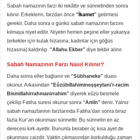
Sabah namazının farzı iki rekâttır ve sünnetinden sonra
kılınır. Erkeklerin, farzdan önce
“
İkamet
”
getirmesi
gerekir. Daha sonra o günkü sabah namazının farzını
kılmaya niyet edilir. Niyetin hemen peşine eller yukarıya
(erkekler için kulak hizasına, kadınlar için göğüs
hizasına) kaldırılıp
“Allahu Ekber”
diye tekbir alınır.
Sabah Namazının Farzı Nasıl Kılınır?
Daha sonra eller bağlanır ve
“Sübhaneke”
duası
okunur. Arkasından
“Eûzübillahimineşşeytani’r-racim
Bismillahirrahmanirrahim”
diyerek eûzü besmele
çekilip Fatiha suresi okunur sonra
“Amîn”
denir. Yalnız
sabah namazlarının farzlarında Fatiha’dan sonra biraz
fazla Kur’an okunması sünnettir. Bu sünnetin en az
derecesi kırk ayettir. Bununla beraber üç kısa ayet de
okunması caizdir. Vaktin çıkmasından korkulduğu zaman