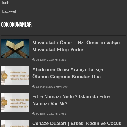
Tarih
Tasavvuf
Çok Okunanlar
Muvâfakât-ı Ömer – Hz. Ömer’in Vahye
Muvafakat Ettiği Yerler
25 Ekim 2020
5,218
Ahidname Duası Arapça Türkçe |
Ölünün Göğsüne Konulan Dua
12 Mayıs 2021
4,900
Fitre Namazı Nedir? İslam’da Fitre
Namazı Var Mı?
30 Ekim 2021
2,631
Cenaze Duaları | Erkek, Kadın ve Çocuk