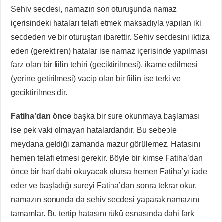
Sehiv secdesi, namazın son oturuşunda namaz
içerisindeki hataları telafi etmek maksadıyla yapılan iki
secdeden ve bir oturuştan ibarettir. Sehiv secdesini iktiza
eden (gerektiren) hatalar ise namaz içerisinde yapılması
farz olan bir fiilin tehiri (geciktirilmesi), ikame edilmesi
(yerine getirilmesi) vacip olan bir fiilin ise terki ve
geciktirilmesidir.
Fatiha’dan önce
başka bir sure okunmaya başlaması
ise pek vaki olmayan hatalardandır. Bu sebeple
meydana geldiği zamanda mazur görülemez. Hatasını
hemen telafi etmesi gerekir. Böyle bir kimse Fatiha’dan
önce bir harf dahi okuyacak olursa hemen Fatiha’yı iade
eder ve başladığı sureyi Fatiha’dan sonra tekrar okur,
namazın sonunda da sehiv secdesi yaparak namazını
tamamlar. Bu tertip hatasını rükû esnasında dahi fark