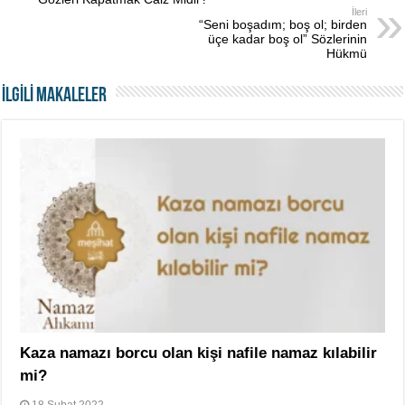
İleri
“Seni boşadım; boş ol; birden
üçe kadar boş ol” Sözlerinin
Hükmü
İLGİLİ MAKALELER
Kaza namazı borcu olan kişi nafile namaz kılabilir
mi?
18 Şubat 2022