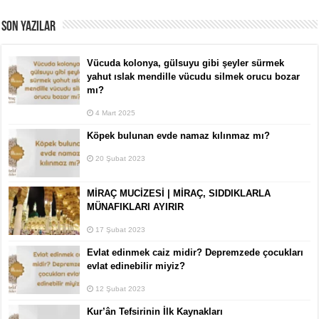
SON YAZILAR
Vücuda kolonya, gülsuyu gibi şeyler sürmek
yahut ıslak mendille vücudu silmek orucu bozar
mı?
4 Mart 2025
Köpek bulunan evde namaz kılınmaz mı?
20 Şubat 2023
MİRAÇ MUCİZESİ | MİRAÇ, SIDDIKLARLA
MÜNAFIKLARI AYIRIR
17 Şubat 2023
Evlat edinmek caiz midir? Depremzede çocukları
evlat edinebilir miyiz?
12 Şubat 2023
Kur’ân Tefsirinin İlk Kaynakları