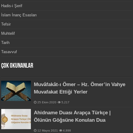
Hadis-i Şerif
İslam İnanç Esasları
Tefsir
Muhtelif
Tarih
Tasavvuf
Çok Okunanlar
Muvâfakât-ı Ömer – Hz. Ömer’in Vahye
Muvafakat Ettiği Yerler
25 Ekim 2020
5,217
Ahidname Duası Arapça Türkçe |
Ölünün Göğsüne Konulan Dua
12 Mayıs 2021
4,898