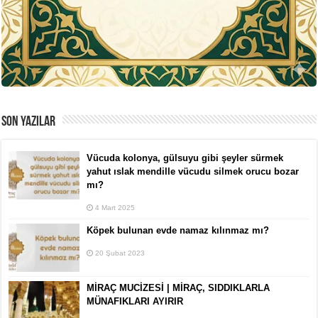
SON YAZILAR
Vücuda kolonya, gülsuyu gibi şeyler sürmek
yahut ıslak mendille vücudu silmek orucu bozar
mı?
4 Mart 2025
Köpek bulunan evde namaz kılınmaz mı?
20 Şubat 2023
MİRAÇ MUCİZESİ | MİRAÇ, SIDDIKLARLA
MÜNAFIKLARI AYIRIR