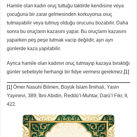
Hamile olan kadın oruç tuttuğu taktirde kendisine veya
çocuğuna bir zarar gelmesinden korkuyorsa oruç
tutmayabilir veya tutmuş olduğu orucunu bozabilir. Daha
sonra bu oruçların kazasını yapar. Bu oruçların kazasını
yaparken peş peşe tutmak vacip değildir, ayrı ayrı
günlerde kaza yapılabilir.
Ayrıca hamile olan kadının oruç tutmayıp kazaya bıraktığı
günler sebebiyle herhangi bir fidye vermesi gerekmez.
[1]
[1]
Ömer Nasuhi Bilmen, Büyük İslam İlmihali, Yasin
Yayınevi, 389; İbni Abidin, Reddü’l-Muhtar, Darü’l Fikr, II,
422.