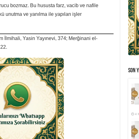
rucu bozmaz. Bu hususta farz, vacib ve nafile
nkü unutma ve yanılma ile yapılan işler
İlmihali, Yasin Yayınevi, 374; Merğinani el-
122.
SON Y
4 