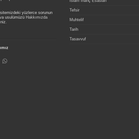
İslam İnanç Esasları
Tefsir
, sitemizdeki yüzlerce sorunun
etva usulümüzü
Hakkımızda
Muhtelif
niz.
Tarih
Tasavvuf
ımız