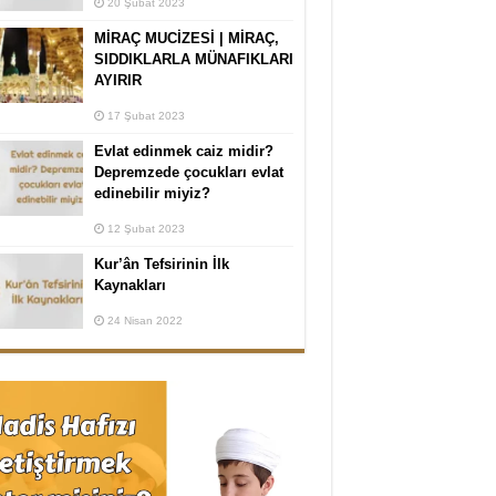
20 Şubat 2023
MİRAÇ MUCİZESİ | MİRAÇ,
SIDDIKLARLA MÜNAFIKLARI
AYIRIR
17 Şubat 2023
Evlat edinmek caiz midir?
Depremzede çocukları evlat
edinebilir miyiz?
12 Şubat 2023
Kur’ân Tefsirinin İlk
Kaynakları
24 Nisan 2022