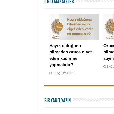
İLGİLİ MAKALELER
Hayız olduğunu
Oruc
bilmeden oruca niyet
bilm
eden kadın ne
sayıl
yapmalıdır?
8 Ağ
31 Ağustos 2021
Bir yanıt yazın