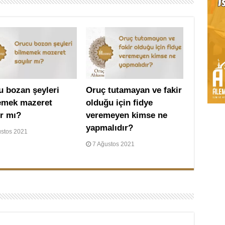
u bozan şeyleri
Oruç tutamayan ve fakir
emek mazeret
olduğu için fidye
ır mı?
veremeyen kimse ne
yapmalıdır?
ustos 2021
7 Ağustos 2021