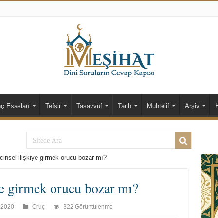
nç Esasları
Tefsir
Tasavvuf
Tarih
Muhtelif
Arşiv
cinsel ilişkiye girmek orucu bozar mı?
ye girmek orucu bozar mı?
 2020
Oruç
322 Görüntülenme