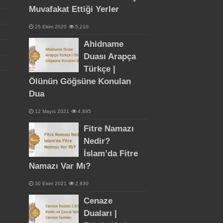
Muvafakat Ettiği Yerler
25 Ekim 2020
5,210
Ahidname
Duası Arapça
Türkçe |
Ölünün Göğsüne Konulan
Dua
12 Mayıs 2021
4,895
Fitre Namazı
Nedir?
İslam’da Fitre
Namazı Var Mı?
30 Ekim 2021
2,630
Cenaze
Duaları |