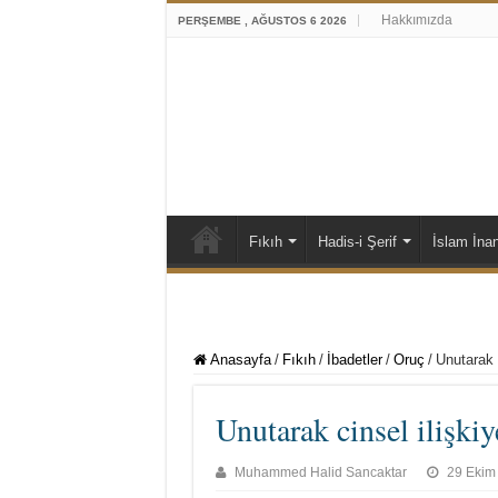
Hakkımızda
PERŞEMBE , AĞUSTOS 6 2026
Fıkıh
Hadis-i Şerif
İslam İna
Anasayfa
/
Fıkıh
/
İbadetler
/
Oruç
/
Unutarak 
Unutarak cinsel ilişki
Muhammed Halid Sancaktar
29 Ekim