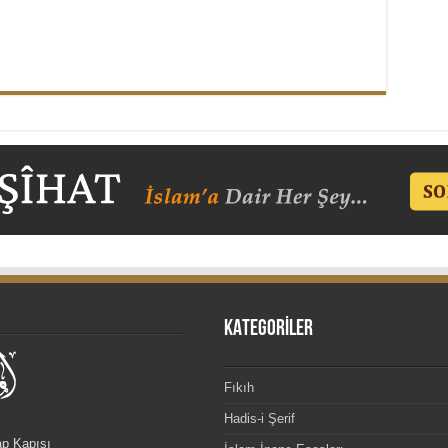
KATEGORİLER
Fıkıh
Hadis-i Şerif
ap Kapısı