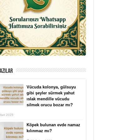
AZILAR
Vücuda kolonya, gülsuyu
gibi şeyler sürmek yahut
ıslak mendille vücudu
silmek orucu bozar mı?
Mart 2025
Köpek bulunan evde namaz
kılınmaz mı?