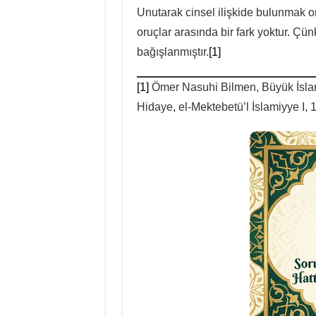
Unutarak cinsel ilişkide bulunmak o
oruçlar arasında bir fark yoktur. Çü
bağışlanmıştır.
[1]
[1]
Ömer Nasuhi Bilmen, Büyük İslam 
Hidaye, el-Mektebetü’l İslamiyye I, 