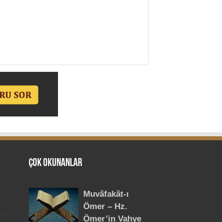
Çok Okunanlar
Muvâfakât-ı
Ömer – Hz.
Ömer’in Vahye