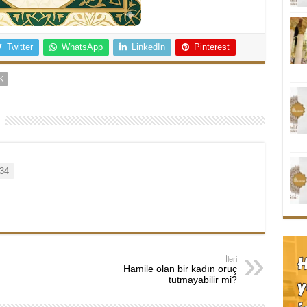
Twitter
WhatsApp
LinkedIn
Pinterest
K
34
İleri
Hamile olan bir kadın oruç
tutmayabilir mi?