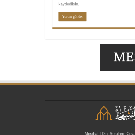
kaydedilsin.
Meşihat | Dini Soruların Cev