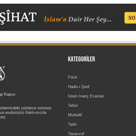
KATEGORİLER
Fıkıh
Hadis-i Şerif
ap Kapısı
İslam İnanç Esasları
Tefsir
, sitemizdeki yüzlerce sorunun
etva usulümüzü
Hakkımızda
Muhtelif
niz.
Tarih
Tasavvuf