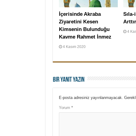
İçerisinde Akraba
Sıla
Ziyaretini Kesen
Arttır
Kimsenin Bulunduğu
4 Ka
Kavme Rahmet İnmez
4 Kasım 2020
Bir yanıt yazın
E-posta adresiniz yayınlanmayacak.
Gerekl
Yorum
*