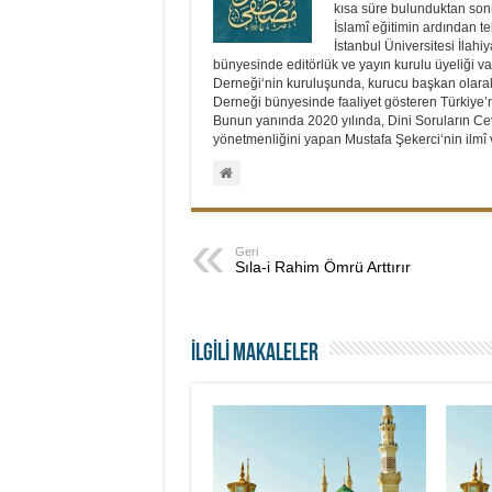
kısa süre bulunduktan sonra
İslamî eğitimin ardından t
İstanbul Üniversitesi İlah
bünyesinde editörlük ve yayın kurulu üyeliği vaz
Derneği‘nin kuruluşunda, kurucu başkan olarak
Derneği bünyesinde faaliyet gösteren Türkiye’ni
Bunun yanında 2020 yılında, Dini Soruların Cev
yönetmenliğini yapan Mustafa Şekerci‘nin ilmî v
Geri
Sıla-i Rahim Ömrü Arttırır
İLGİLİ MAKALELER