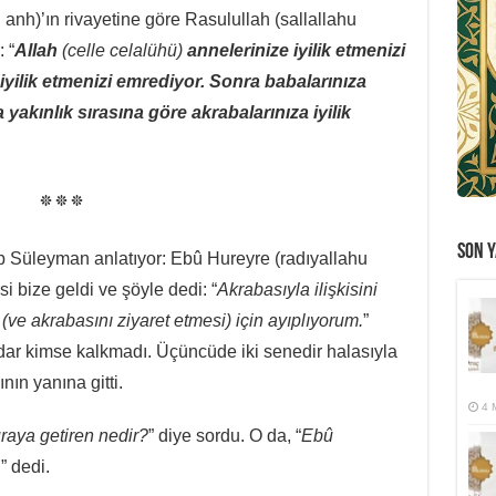
anh)’ın rivayetine göre Rasulullah (sallallahu
 “
Allah
(celle celalühü)
annelerinize iyilik etmenizi
iyilik etmenizi emrediyor. Sonra babalarınıza
 yakınlık sırasına göre akrabalarınıza iyilik
* * *
SON Y
 Süleyman anlatıyor: Ebû Hureyre (radıyallahu
bize geldi ve şöyle dedi: “
Akrabasıyla ilişkisini
ve akrabasını ziyaret etmesi) için ayıplıyorum.
”
dar kimse kalkmadı. Üçüncüde iki senedir halasıyla
nın yanına gitti.
4 
raya getiren nedir?
” diye sordu. O da, “
Ebû
.
” dedi.