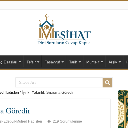
nç Esasları
Tefsir
Tasavvuf
Tarih
Muhtelif
Arşiv
ed Hadisleri
/
İyilik, Yakınlık Sırasına Göredir
na Göredir
el-Edebü'l-Müfred Hadisleri
219 Görüntülenme