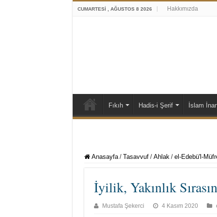
Hakkımızda
CUMARTESI , AĞUSTOS 8 2026
Fıkıh
Hadis-i Şerif
İslam İna
Anasayfa
/
Tasavvuf
/
Ahlak
/
el-Edebü'l-Müfr
İyilik, Yakınlık Sırası
Mustafa Şekerci
4 Kasım 2020