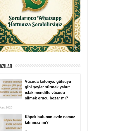
AZILAR
Vücuda kolonya, gülsuyu
gibi şeyler sürmek yahut
ıslak mendille vücudu
silmek orucu bozar mı?
Mart 2025
Köpek bulunan evde namaz
kılınmaz mı?