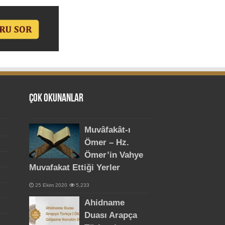
Çok Okunanlar
Muvâfakât-ı
Ömer – Hz.
Ömer’in Vahye
Muvafakat Ettiği Yerler
25 Ekim 2020
5,233
Ahidname
Duası Arapça