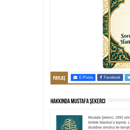
E-Posta
Facebook
Paylaş
Hakkında Mustafa Şekerci
Mustafa Şekerci, 1992 yılı
birlikte İstanbul’a taşınd
(kuddise sirruhu) ile tanış