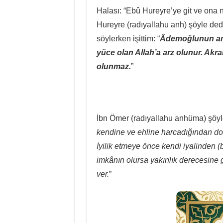
Halası: “Ebû Hureyre’ye git ve ona n
Hureyre (radıyallahu anh) şöyle dedi
söylerken işittim: “
Âdemoğlunun ame
yüce olan Allah’a arz olunur. Akra
olunmaz.
”
İbn Ömer (radıyallahu anhüma) şöyle
kendine ve ehline harcadığından dola
İyilik etmeye önce kendi iyalinden 
imkânın olursa yakınlık derecesine 
ver.
”