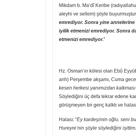
Mikdam b. Ma‘dî Keribe (radıyallahu 
aleyhi ve sellem) şöyle buyurmuştur:
emrediyor. Sonra yine annelerine 
iyilik etmenizi emrediyor. Sonra da
etmenizi emrediyor.
”
Hz. Osman’ın kölesi olan Ebû Eyyüb
anh) Perşembe akşamı, Cuma gecesi 
kesen herkesi yanımızdan kalkması (
Söylediğini üç defa tekrar edene ka
görüşmeyen bir genç kalktı ve halası
Halası: “
Ey kardeşimin oğlu, seni bu
Hureyre’nin şöyle söylediğini işittim