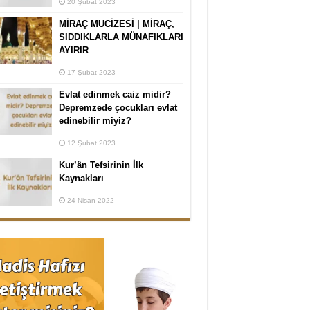
20 Şubat 2023
MİRAÇ MUCİZESİ | MİRAÇ,
SIDDIKLARLA MÜNAFIKLARI
AYIRIR
17 Şubat 2023
Evlat edinmek caiz midir?
Depremzede çocukları evlat
edinebilir miyiz?
12 Şubat 2023
Kur’ân Tefsirinin İlk
Kaynakları
24 Nisan 2022