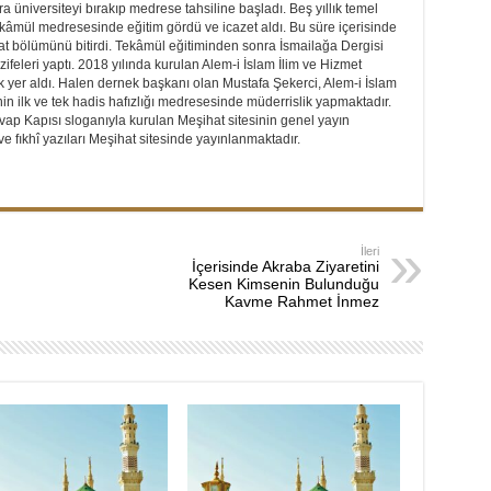
 üniversiteyi bırakıp medrese tahsiline başladı. Beş yıllık temel
ekâmül medresesinde eğitim gördü ve icazet aldı. Bu süre içerisinde
iyat bölümünü bitirdi. Tekâmül eğitiminden sonra İsmailağa Dergisi
ifeleri yaptı. 2018 yılında kurulan Alem-i İslam İlim ve Hizmet
 yer aldı. Halen dernek başkanı olan Mustafa Şekerci, Alem-i İslam
n ilk ve tek hadis hafızlığı medresesinde müderrislik yapmaktadır.
ap Kapısı sloganıyla kurulan Meşihat sitesinin genel yayın
e fıkhî yazıları Meşihat sitesinde yayınlanmaktadır.
İleri
İçerisinde Akraba Ziyaretini
Kesen Kimsenin Bulunduğu
Kavme Rahmet İnmez