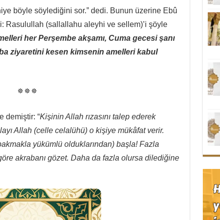
iye böyle söylediğini sor.” dedi. Bunun üzerine Ebû
: Rasulullah (sallallahu aleyhi ve sellem)’i şöyle
lleri her Perşembe akşamı, Cuma gecesi şanı
ba ziyaretini kesen kimsenin amelleri kabul
* * *
 demiştir: “
Kişinin Allah rızasını talep ederek
yı Allah (celle celalühü) o kişiye mükâfat verir.
(bakmakla yükümlü olduklarından) başla! Fazla
göre akrabanı gözet. Daha da fazla olursa dilediğine