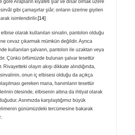
 göre Arapların kıyafeti şiâr ve disâr olmak üzere
, sirvâl gibi çamaşırlar şiâr; onların üzerine giyilen
arak isimlendirilir.
[14]
 elbise olarak kullanılan sirvalin, pantolon olduğu
eğine cevaz çıkarmak mümkün değildir. Ayrıca
de kullanılan şalvarın, pantolon ile uzaktan veya
ır. Çünkü örfümüzde bulunan şalvar tesettür
r. Rivayetteki olayın akışı dikkate alındığında,
rvalinin, onun iç elbisesi olduğu da açıkça
nlaşılması gereken mana, hanımların tesettür
lerinin ötesinde, elbisenin altına da ihtiyat olarak
lduğudur. Asrımızda karşılaştığımız büyük
r kelimenin günümüzdeki tercümesine bakarak
.