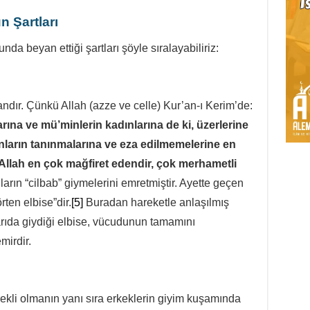
n Şartları
unda beyan ettiği şartları şöyle sıralayabiliriz:
andır. Çünkü Allah (azze ve celle) Kur’an-ı Kerim’de:
ına ve mü’minlerin kadınlarına de ki, üzerlerine
 onların tanınmalarına ve eza edilmemelerine en
e Allah en çok mağfiret edendir, çok merhametli
rın “cilbab” giymelerini emretmiştir. Ayette geçen
ten elbise”dir.
[5]
Buradan hareketle anlaşılmış
rıda giydiği elbise, vücudunun tamamını
mirdir.
erekli olmanın yanı sıra erkeklerin giyim kuşamında