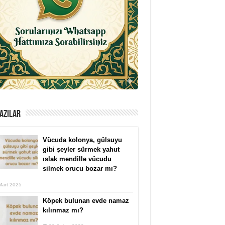
AZILAR
Vücuda kolonya, gülsuyu
gibi şeyler sürmek yahut
ıslak mendille vücudu
silmek orucu bozar mı?
Mart 2025
Köpek bulunan evde namaz
kılınmaz mı?