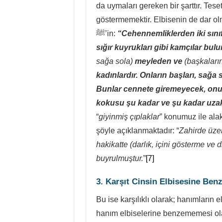
da uymaları gereken bir şarttır. Tes
göstermemektir. Elbisenin de dar o
ﷺ’in:
“Cehennemliklerden iki sınıf
sığır kuyrukları gibi kamçılar bulu
sağa sola)
meyleden ve
(başkaların
kadınlardır. Onların başları, sağa 
Bunlar cennete giremeyecek, onu
kokusu şu kadar ve şu kadar uza
“
giyinmiş çıplaklar
” konumuz ile ala
şöyle açıklanmaktadır: “
Zahirde üzer
hakikatte (darlık, içini gösterme ve d
buyrulmuştur.
”
[7]
3. Karşıt Cinsin Elbisesine Be
Bu ise karşılıklı olarak; hanımların e
hanım elbiselerine benzememesi olarak