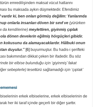
ettürün emredilişinden maksat vücut hatlarını
lması bu maksada aykırı düşmektedir. Efendimiz
 vardır ki, ben onları görmüş değilim: Yanlarında
nup onlarla insanları döven bir sınıf ve
(yürürken
ı da kendilerine)
meylettiren, giyinmiş çıplak
sola dönen develerin eğilmiş hörgüçleri gibidir.
n kokusunu da alamayacaklardır. Hâlbuki onun
ktan duyulur.”
[6]
buyurmuştur. Bu hadis-i şerifteki
kası bakımından dikkat çeken bir ifadedir. Bu söz
inde bir elbise bulunduğu için ‘giyinmiş’ fakat
iğer sebeplerle) tesettürü sağlamadığı için ‘çıplak’
nzememesi
lbiselerinin erkek elbiselerine, erkek elbiselerinin de
 her iki taraf içinde geçerli bir diğer şarttır.