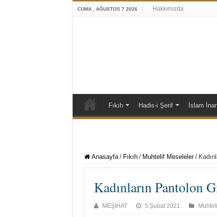
Hakkımızda
CUMA , AĞUSTOS 7 2026
Fıkıh
Hadis-i Şerif
İslam İna
Anasayfa
/
Fıkıh
/
Muhtelif Meseleler
/
Kadınl
Kadınların Pantolon G
MEŞİHAT
5 Şubat 2021
Muhteli