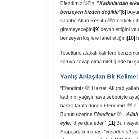
Efendimiz ﷺ’in:
“
Kadınlardan erke
benzeyen bizden değildir
”
[8]
buyurm
sahabe Allah Resulü ﷺ’in erkek gibi tavırlar sergileyen kadının cennete
giremeyeceğini
[9]
beyan ettiğini ve
benzeyen kişilere lanet ettiğini
[10]
h
Tesettürle alakalı kâfirlere benzeme
soruya cevap olma niteliğinde bu şart
Yanlış Anlaşılan Bir Kelime:
“Efendimiz ﷺ Hazreti Ali (radiyallahu anh) ile Baki mezarlığında bulunuyorken bir
kadının, yağışlı hava sebebiyle aya
başka tarafa dönen Efendimiz ﷺ’e:
Bunun üzerine
Efendimiz
ﷺ
,
‘Alla
eyle.’
diye dua eder.”
[11]
Bu rivayet
Arapçadaki manası “
vücudun alt yars