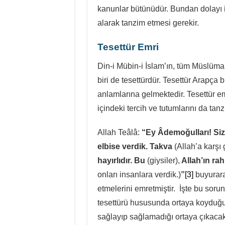
kanunlar bütünüdür. Bundan dolayı in
alarak tanzim etmesi gerekir.
Tesettür Emri
Din-i Mübin-i İslam’ın, tüm Müslüma
biri de tesettürdür. Tesettür Arapça 
anlamlarına gelmektedir. Tesettür em
içindeki tercih ve tutumlarını da tan
Allah Teâlâ:
“Ey Âdemoğulları! Size
elbise verdik. Takva
(Allah’a karş
hayırlıdır. Bu
(giysiler),
Allah’ın rah
onları insanlara verdik.)
”
[3]
buyurara
etmelerini emretmiştir. İşte bu sorunu
tesettürü hususunda ortaya koyduğu 
sağlayıp sağlamadığı ortaya çıkacakt