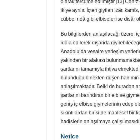
olarak tercüme edilmiştir.
[13]
Câhiz’e
ikiye ayrılır. İçten giyilen izâr, kamîs
cübbe, ridâ gibi elbiseler ise disâr ol
Bu bilgilerden anlaşılacağı üzere, iç
iddia edilerek dışarıda giyilebilec
Anadolu’da vesaire yerleşim yerlerin
yakından bir alakası bulunmamaktad
şartlarını tamamıyla ihtiva etmektedi
bulunduğu binekten düşen hanımın si
anlaşılmaktadır. Belki de buradan a
şartlarını barındıran bir elbise giyme
geniş iç elbise giymelerinin edep o
sıkıntılardan birisi de maalesef bi
hadislerin anlaşılmaya çalışılmasıdır
Netice