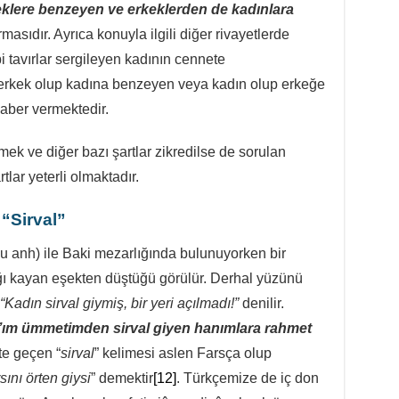
klere benzeyen ve erkeklerden de kadınlara
asıdır. Ayrıca konuyla ilgili diğer rivayetlerde
 erkek olup kadına benzeyen veya kadın olup erkeğe
aber vermektedir.
mek ve diğer bazı şartlar zikredilse de sorulan
lar yeterli olmaktadır.
 “Sirval”
ğı kayan eşekten düştüğü görülür. Derhal yüzünü
“Kadın sirval giymiş, bir yeri açılmadı!”
denilir.
h’ım ümmetimden sirval giyen hanımlara rahmet
te geçen “
sirval
” kelimesi aslen Farsça olup
ını örten giysi
” demektir
[12]
. Türkçemize de iç don