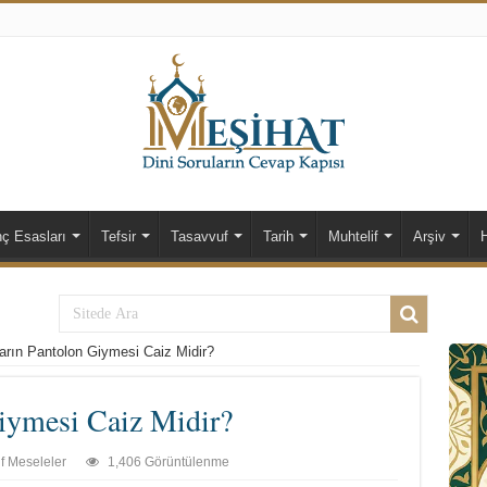
nç Esasları
Tefsir
Tasavvuf
Tarih
Muhtelif
Arşiv
arın Pantolon Giymesi Caiz Midir?
iymesi Caiz Midir?
f Meseleler
1,406 Görüntülenme