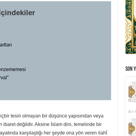
İçindekiler
rtları
i
SON Y
 Benzememesi
rval”
4 
içbir tesiri olmayan bir düşünce yapısından veya
 ibaret değildir. Aksine İslam dini, temelinde bir
hayatında karşılaştığı her şeyde ona yön veren ilahî