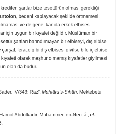
zikredilen şartlar bize tesettürün olması gerektiği
antolon
, bedeni kaplayacak şekilde örtmemesi;
olmaması ve de genel kanıda erkek elbisesi
 için uygun bir kıyafet değildir. Müslüman bir
ettür şartları barındırmayan bir elbiseyi, dış elbise
çarşaf, ferace gibi dış elbisesi giyilse bile iç elbise
 kıyafeti olarak meşhur olmamış kıyafetler giyilmesi
gun olan da budur.
Sader, IV/343; Râzî,
Muhtâru’s-Sıhâh
, Mektebetu
 Hamid Abdülkadir, Muhammed en-Neccâr,
el-
6.