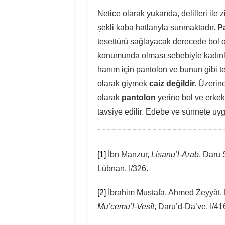
Netice olarak yukarıda, delilleri ile 
şekli kaba hatlarıyla sunmaktadır.
P
tesettürü sağlayacak derecede bol 
konumunda olması sebebiyle kadınlar
hanım için pantolon ve bunun gibi tes
olarak giymek
caiz değildir.
Üzerine 
olarak
pantolon
yerine bol ve erkek
tavsiye edilir. Edebe ve sünnete uy
[1]
İbn Manzur,
Lisanu’l-Arab
, Daru 
Lübnan, I/326.
[2]
İbrahim Mustafa, Ahmed Zeyyât,
Mu’cemu’l-Vesît
, Daru’d-Da’ve, I/41