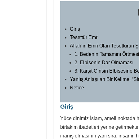
Giriş
Tesettür Emri
Allah’ın Emri Olan Tesettürün Şa
1. Bedenin Tamamını Örtmes
2. Elbisenin Dar Olmaması
3. Karşıt Cinsin Elbisesine
Yanlış Anlaşılan Bir Kelime: “Si
Netice
Giriş
Yüce dinimiz İslam, ameli noktada h
birtakım ibadetleri yerine getirmekten
inanış olmasının yanı sıra, insanın 