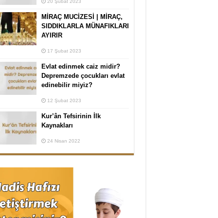
20 Şubat 2023
MİRAÇ MUCİZESİ | MİRAÇ,
SIDDIKLARLA MÜNAFIKLARI
AYIRIR
17 Şubat 2023
Evlat edinmek caiz midir?
Depremzede çocukları evlat
edinebilir miyiz?
12 Şubat 2023
Kur’ân Tefsirinin İlk
Kaynakları
24 Nisan 2022