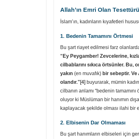
Allah’ın Emri Olan Tesettürü
İslam’ın, kadınların kıyafetleri husus
1. Bedenin Tamamını Örtmesi
Bu şart riayet edilmesi farz olanlard
“Ey Peygamber! Zevcelerine, kızlar
cilbablarını sıkıca örtsünler. Bu,
yakın
(en muvafık)
bir sebeptir. V
olandır.”
[4]
buyurarak, mümin kadınla
cilbanın anlamı “bedenin tamamını ör
oluyor ki Müslüman bir hanımın dışa
kaplayacak şekilde olması ilahi bir e
2. Elbisenin Dar Olmaması
Bu şart hanımların elbiseleri için g