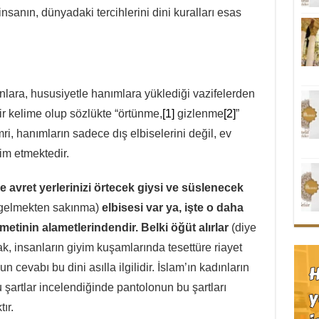
sanın, dünyadaki tercihlerini dini kuralları esas
nlara, hususiyetle hanımlara yüklediği vazifelerden
bir kelime olup sözlükte “örtünme,
[1]
gizlenme
[2]
”
ri, hanımların sadece dış elbiselerini değil, ev
zim etmektedir.
 avret yerlerinizi örtecek giysi ve süslenecek
ı gelmekten sakınma)
elbisesi var ya, işte o daha
metinin alametlerindendir. Belki öğüt alırlar
(diye
k, insanların giyim kuşamlarında tesettüre riayet
n cevabı bu dini asılla ilgilidir. İslam’ın kadınların
şartlar incelendiğinde pantolonun bu şartları
ır.